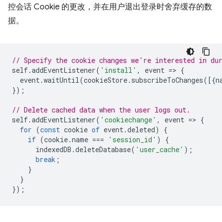
控会话 Cookie 的更改，并在用户退出登录时舍弃缓存的数
据。
// Specify the cookie changes we're interested in du
self
.
addEventListener
(
'install'
,
event
=
>
{
event
.
waitUntil
(
cookieStore
.
subscribeToChanges
([{
n
});
// Delete cached data when the user logs out.
self
.
addEventListener
(
'cookiechange'
,
event
=
>
{
for
(
const
cookie
of
event
.
deleted
)
{
if
(
cookie
.
name
===
'session_id'
)
{
indexedDB
.
deleteDatabase
(
'user_cache'
);
break
;
}
}
});