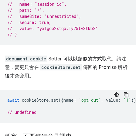
//   name: "session_id",
//   path: "/",
//   sameSite: "unrestricted",
//   secure: true,
//   value: "yxlgco2xtqb.ly25tv3tkb8"
// }
document.cookie
Setter 可以以類似的方式取代。請注
意，變更只會在
cookieStore.set
傳回的 Promise 解析
後才會套用。
await
cookieStore
.
set
({
name
:
'opt_out'
,
value
:
'1'
}
// undefined