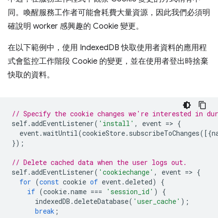
同。喚醒服務工作者可能會耗費大量資源，因此我們必須明
確說明 worker 感興趣的 Cookie 變更。
在以下範例中，使用 IndexedDB 快取使用者資料的應用程
式會監控工作階段 Cookie 的變更，並在使用者登出時捨棄
快取的資料。
// Specify the cookie changes we're interested in du
self
.
addEventListener
(
'install'
,
event
=
>
{
event
.
waitUntil
(
cookieStore
.
subscribeToChanges
([{
n
});
// Delete cached data when the user logs out.
self
.
addEventListener
(
'cookiechange'
,
event
=
>
{
for
(
const
cookie
of
event
.
deleted
)
{
if
(
cookie
.
name
===
'session_id'
)
{
indexedDB
.
deleteDatabase
(
'user_cache'
);
break
;