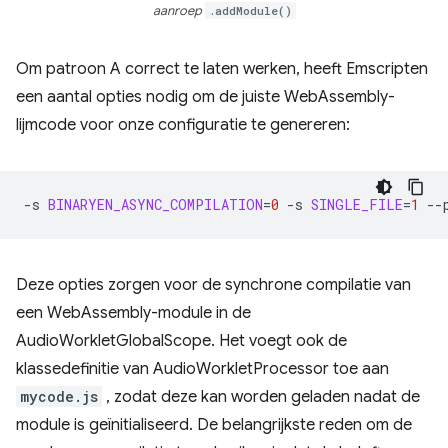
aanroep
.addModule()
Om patroon A correct te laten werken, heeft Emscripten
een aantal opties nodig om de juiste WebAssembly-
lijmcode voor onze configuratie te genereren:
-s
BINARYEN_ASYNC_COMPILATION
=
0
-s
SINGLE_FILE
=
1
--
Deze opties zorgen voor de synchrone compilatie van
een WebAssembly-module in de
AudioWorkletGlobalScope. Het voegt ook de
klassedefinitie van AudioWorkletProcessor toe aan
mycode.js
, zodat deze kan worden geladen nadat de
module is geïnitialiseerd. De belangrijkste reden om de