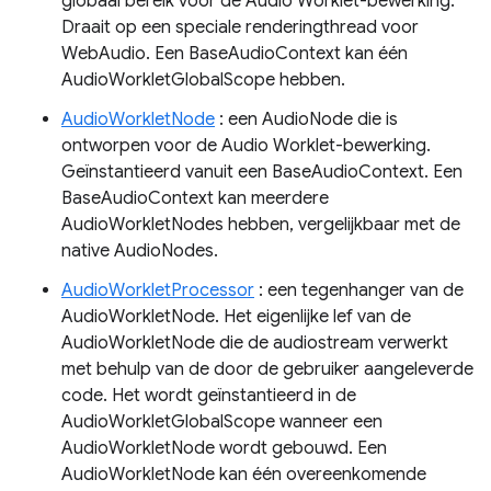
globaal bereik voor de Audio Worklet-bewerking.
Draait op een speciale renderingthread voor
WebAudio. Een BaseAudioContext kan één
AudioWorkletGlobalScope hebben.
AudioWorkletNode
: een AudioNode die is
ontworpen voor de Audio Worklet-bewerking.
Geïnstantieerd vanuit een BaseAudioContext. Een
BaseAudioContext kan meerdere
AudioWorkletNodes hebben, vergelijkbaar met de
native AudioNodes.
AudioWorkletProcessor
: een tegenhanger van de
AudioWorkletNode. Het eigenlijke lef van de
AudioWorkletNode die de audiostream verwerkt
met behulp van de door de gebruiker aangeleverde
code. Het wordt geïnstantieerd in de
AudioWorkletGlobalScope wanneer een
AudioWorkletNode wordt gebouwd. Een
AudioWorkletNode kan één overeenkomende