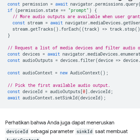
const
permission
=
await
navigator
.
permissions
.
query
if
(
permission
.
state
==
"prompt"
)
{
// More audio outputs are available when user gran
const
stream
=
await
navigator
.
mediaDevices
.
getUse
stream
.
getTracks
().
forEach
((
track
)
=
>
track
.
stop
(
}
// Request a list of media devices and filter audio 
const
devices
=
await
navigator
.
mediaDevices
.
enumera
const
audioOutputs
=
devices
.
filter
(
device
=
>
device
const
audioContext
=
new
AudioContext
();
// Pick the first available audio output.
const
deviceId
=
audioOutputs
[
0
].
deviceId
;
await
audioContext
.
setSinkId
(
deviceId
);
Perhatikan bahwa Anda juga dapat meneruskan
deviceId
sebagai parameter
sinkId
saat membuat