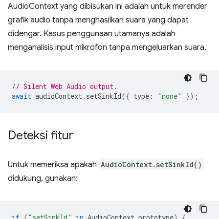
AudioContext yang dibisukan ini adalah untuk merender
grafik audio tanpa menghasilkan suara yang dapat
didengar. Kasus penggunaan utamanya adalah
menganalisis input mikrofon tanpa mengeluarkan suara.
// Silent Web Audio output.
await
audioContext
.
setSinkId
({
type
:
"none"
});
Deteksi fitur
Untuk memeriksa apakah
AudioContext.setSinkId()
didukung, gunakan:
if
(
"setSinkId"
in
AudioContext
.
prototype
)
{