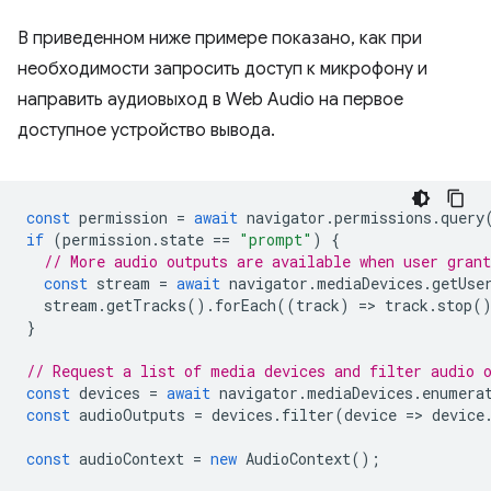
В приведенном ниже примере показано, как при
необходимости запросить доступ к микрофону и
направить аудиовыход в Web Audio на первое
доступное устройство вывода.
const
permission
=
await
navigator
.
permissions
.
query
if
(
permission
.
state
==
"prompt"
)
{
// More audio outputs are available when user gran
const
stream
=
await
navigator
.
mediaDevices
.
getUse
stream
.
getTracks
().
forEach
((
track
)
=
>
track
.
stop
(
}
// Request a list of media devices and filter audio 
const
devices
=
await
navigator
.
mediaDevices
.
enumera
const
audioOutputs
=
devices
.
filter
(
device
=
>
device
const
audioContext
=
new
AudioContext
();