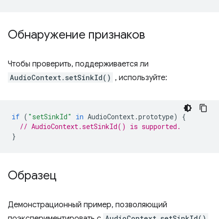
Обнаружение признаков
Чтобы проверить, поддерживается ли
AudioContext.setSinkId()
, используйте:
if
(
"setSinkId"
in
AudioContext
.
prototype
)
{
// AudioContext.setSinkId() is supported.
}
Образец
Демонстрационный пример, позволяющий
поэкспериментировать с
AudioContext.setSinkId()