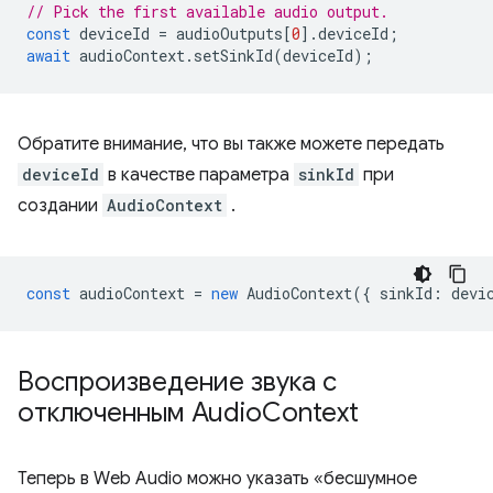
// Pick the first available audio output.
const
deviceId
=
audioOutputs
[
0
].
deviceId
;
await
audioContext
.
setSinkId
(
deviceId
);
Обратите внимание, что вы также можете передать
deviceId
в качестве параметра
sinkId
при
создании
AudioContext
.
const
audioContext
=
new
AudioContext
({
sinkId
:
devi
Воспроизведение звука с
отключенным Audio
Context
Теперь в Web Audio можно указать «бесшумное