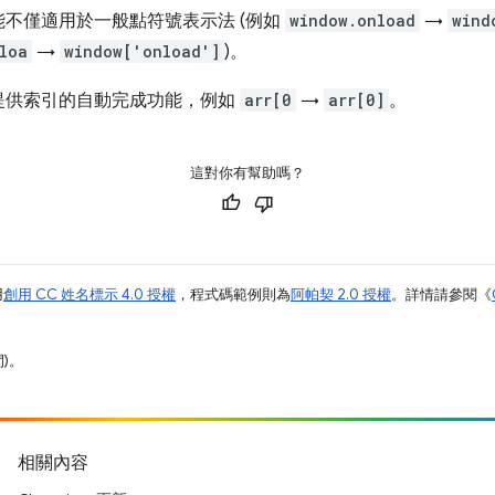
不僅適用於一般點符號表示法 (例如
window.onload
→
wind
loa
→
window['onload']
)。
提供索引的自動完成功能，例如
arr[0
→
arr[0]
。
這對你有幫助嗎？
用
創用 CC 姓名標示 4.0 授權
，程式碼範例則為
阿帕契 2.0 授權
。詳情請參閱《
間)。
相關內容