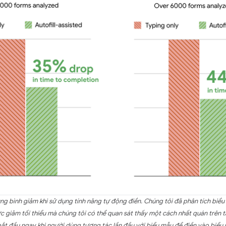
ng bình giảm khi sử dụng tính năng tự động điền. Chúng tôi đã phân tích biểu m
ức giảm tối thiểu mà chúng tôi có thể quan sát thấy một cách nhất quán trên
giờ bắt đầu ngay khi người dùng tương tác lần đầu với biểu mẫu để điền vào bi