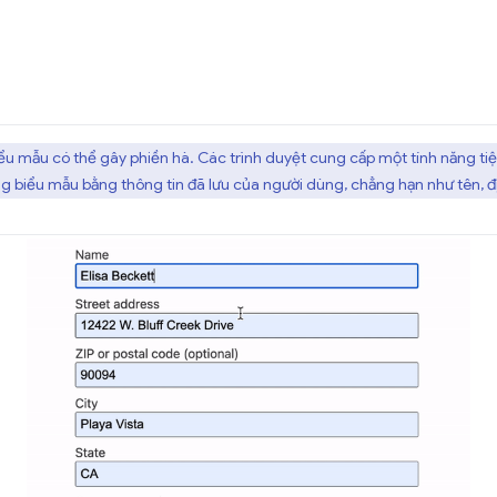
ểu mẫu có thể gây phiền hà. Các trình duyệt cung cấp một tính năng tiện
g biểu mẫu bằng thông tin đã lưu của người dùng, chẳng hạn như tên, đị