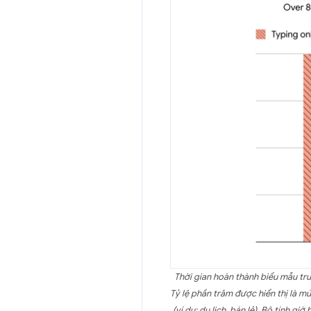
Thời gian hoàn thành biểu mẫu tru
Tỷ lệ phần trăm được hiển thị là m
(ví dụ: du lịch, bán lẻ). Bộ tính 