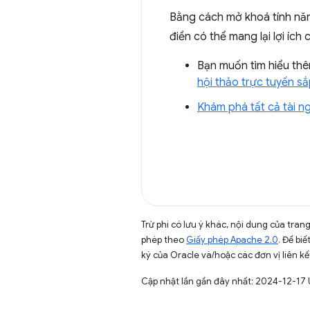
Bằng cách mở khoá tính năn
điền có thể mang lại lợi íc
Bạn muốn tìm hiểu thê
hội thảo trực tuyến sắ
Khám phá tất cả tài n
Trừ phi có lưu ý khác, nội dung của tra
phép theo
Giấy phép Apache 2.0
. Để biế
ký của Oracle và/hoặc các đơn vị liên kế
Cập nhật lần gần đây nhất: 2024-12-17 