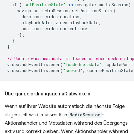
if
(
'setPositionState'
in
navigator
.
mediaSession
)
navigator
.
mediaSession
.
setPositionState
({
duration
:
video
.
duration
,
playbackRate
:
video
.
playbackRate
,
position
:
video
.
currentTime
,
});
}
}
// Update when metadata is loaded or when seeking ha
video
.
addEventListener
(
"loadedmetadata"
,
updatePosit
video
.
addEventListener
(
"seeked"
,
updatePositionState
Übergänge ordnungsgemäß abwickeln
Wenn auf Ihrer Website automatisch die nächste Folge
abgespielt wird, müssen Ihre
MediaSession
-
Aktionshandler und Metadaten während des Übergangs
aktiv und korrekt bleiben. Wenn Aktionshandler während