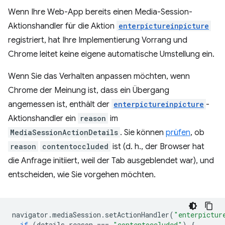
Wenn Ihre Web-App bereits einen Media-Session-
Aktionshandler für die Aktion
enterpictureinpicture
registriert, hat Ihre Implementierung Vorrang und
Chrome leitet keine eigene automatische Umstellung ein.
Wenn Sie das Verhalten anpassen möchten, wenn
Chrome der Meinung ist, dass ein Übergang
angemessen ist, enthält der
enterpictureinpicture
-
Aktionshandler ein
reason
im
MediaSessionActionDetails
. Sie können
prüfen
, ob
reason
contentoccluded
ist (d. h., der Browser hat
die Anfrage initiiert, weil der Tab ausgeblendet war), und
entscheiden, wie Sie vorgehen möchten.
navigator
.
mediaSession
.
setActionHandler
(
"enterpictur
if
(
details
.
reason
===
"contentoccluded"
)
{