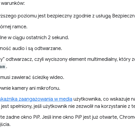
w warunków:
yższego poziomu jest bezpieczny zgodnie z usługą Bezpieczn
górnej ramce.
lne w ciągu ostatnich 2 sekund.
ność audio i są odtwarzane.
ny” odtwarzacz, czyli wyciszony element multimedialny, który z
am
.
 musi zawierać ścieżkę wideo.
ywnie kamery ani mikrofonu.
skaźnika zaangażowania w media
użytkownika, co wskazuje na
jest spełniony, jeśli użytkownik nie zezwolił na korzystanie z te
te żadne okno PiP. Jeśli inne okno PiP jest już otwarte, Chro
ścia.