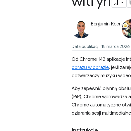
witryn
Benjamin Keen
Data publikacji: 18 marca 2026 
Od Chrome 142 aplikacje in
obrazu w obrazie
, jeśli zar
odtwarzaczy muzyki i wide
Aby zapewnić płynną obsług
(PiP), Chrome wprowadza au
Chrome automatyczne otwier
działania sesji multimedial
Instrukcje