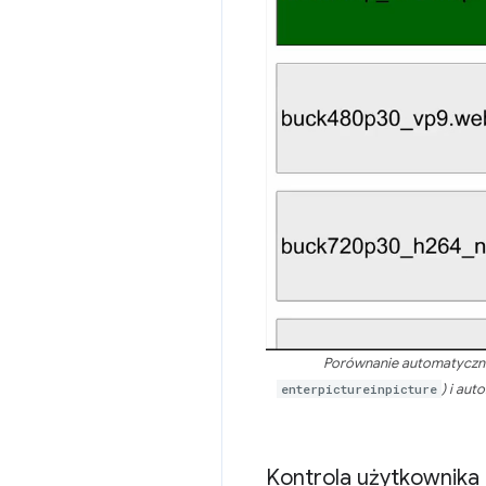
Porównanie automatyczneg
enterpictureinpicture
) i au
Kontrola użytkownika 