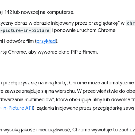
i 142 lub nowszej na komputerze.
yczny obraz w obrazie inicjowany przez przeglądarkę” w
chr
c-picture-in-picture
i ponownie uruchom Chrome.
i i odtwórz film (
przykład
).
kartę Chrome, aby wywołać okno PiP z filmem.
i przełączysz się na inną kartę, Chrome może automatycznie
re zawsze znajduje się na wierzchu. W przeciwieństwie do ob
twarzania multimediów”, która obsługuje filmy lub dowolne 
-in-Picture API
), żądania inicjowane przez przeglądarkę zaw
wysoką jakość i nieuciążliwość, Chrome wywołuje to zachow