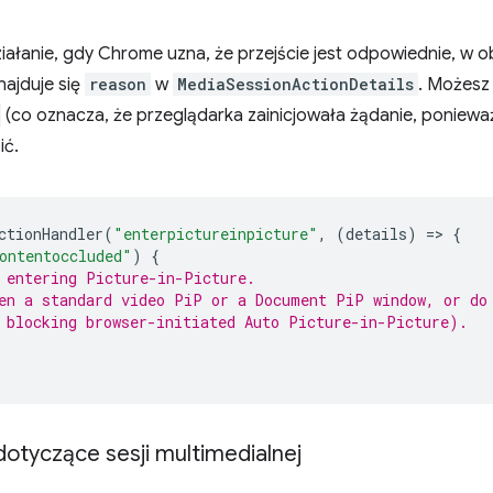
iałanie, gdy Chrome uzna, że przejście jest odpowiednie, w o
najduje się
reason
w
MediaSessionActionDetails
. Możes
(co oznacza, że przeglądarka zainicjowała żądanie, ponieważ
ić.
ctionHandler
(
"enterpictureinpicture"
,
(
details
)
=
>
{
ontentoccluded"
)
{
 entering Picture-in-Picture.
en a standard video PiP or a Document PiP window, or do
 blocking browser-initiated Auto Picture-in-Picture).
tyczące sesji multimedialnej