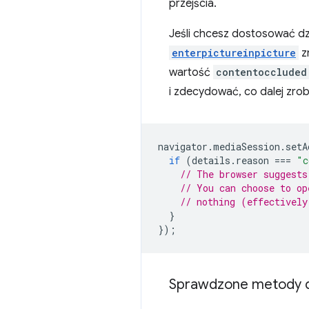
przejścia.
Jeśli chcesz dostosować dz
enterpictureinpicture
z
wartość
contentoccluded
i zdecydować, co dalej zrob
navigator
.
mediaSession
.
setA
if
(
details
.
reason
===
"c
// The browser suggests
// You can choose to op
// nothing (effectively
}
});
Sprawdzone metody do