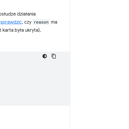
bsłudze działania
z
sprawdzić
, czy
reason
ma
 karta była ukryta),