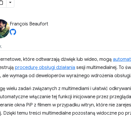
François Beaufort
r.
ternetowe, które odtwarzają dźwięk lub wideo, mogą
automat
ejestrują
procedurę obsługi działania
sesji multimedialnej. To ś
o, ale wymaga od deweloperów wyraźnego wdrożenia obsługi
ę wielu zadań związanych z multimediami i ułatwić odkrywani
tomatyczne włączanie tej funkcji inicjowane przez przeglądar
anie okna PiP z filmem w przypadku witryn, które nie zareje
nej. Dzięki temu treści multimedialne pozostaną widoczne po pr