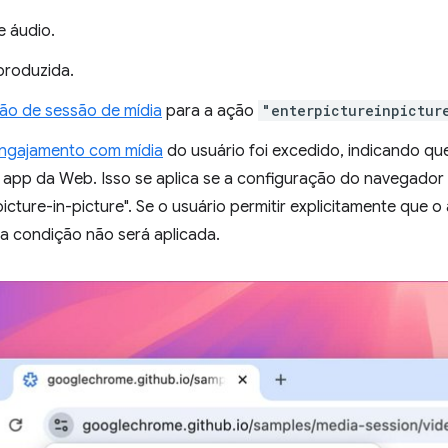
e áudio.
produzida.
ão de sessão de mídia
para a ação
"enterpictureinpictur
engajamento com mídia
do usuário foi excedido, indicando qu
app da Web. Isso se aplica se a configuração do navegador 
icture-in-picture". Se o usuário permitir explicitamente que
sa condição não será aplicada.