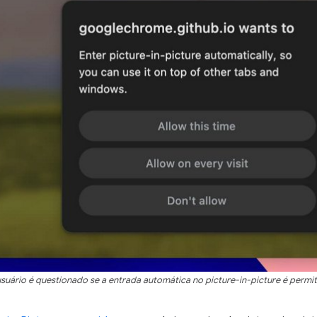
suário é questionado se a entrada automática no picture-in-picture é permit