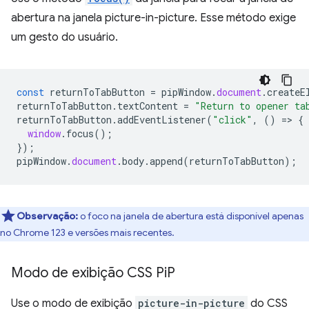
abertura na janela picture-in-picture. Esse método exige
um gesto do usuário.
const
returnToTabButton
=
pipWindow
.
document
.
createE
returnToTabButton
.
textContent
=
"Return to opener ta
returnToTabButton
.
addEventListener
(
"click"
,
()
=
>
{
window
.
focus
();
});
pipWindow
.
document
.
body
.
append
(
returnToTabButton
);
Observação:
o foco na janela de abertura está disponível apenas
no Chrome 123 e versões mais recentes.
Modo de exibição CSS Pi
P
Use o modo de exibição
picture-in-picture
do CSS