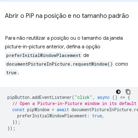
Abrir o Pi
P na posição e no tamanho padrão
Para não reutilizar a posição ou o tamanho da janela
picture-in-picture anterior, defina a opção
preferInitialWindowPlacement
de
documentPictureInPicture.requestWindow()
como
true
.
pipButton
.
addEventListener
(
"click"
,
async
()
=
>
{
// Open a Picture-in-Picture window in its default
const
pipWindow
=
await
documentPictureInPicture
.
r
preferInitialWindowPlacement
:
true
,
});
});