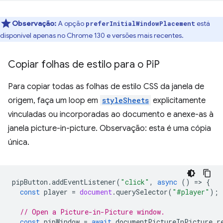
Observação:
A opção
está
preferInitialWindowPlacement
disponível apenas no Chrome 130 e versões mais recentes.
Copiar folhas de estilo para o Pi
P
Para copiar todas as folhas de estilo CSS da janela de
origem, faça um loop em
styleSheets
explicitamente
vinculadas ou incorporadas ao documento e anexe-as à
janela picture-in-picture. Observação: esta é uma cópia
única.
pipButton
.
addEventListener
(
"click"
,
async
()
=
>
{
const
player
=
document
.
querySelector
(
"#player"
);
// Open a Picture-in-Picture window.
const
pipWindow
=
await
documentPictureInPicture
.
r