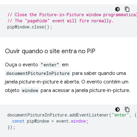
// Close the Picture-in-Picture window programmatica
// The "pagehide" event will fire normally.
pipWindow
.
close
();
Ouvir quando o site entra no Pi
P
Ouça o evento
"enter"
em
documentPictureInPicture
para saber quando uma
janela picture-in-picture é aberta. O evento contém um
objeto
window
para acessar a janela picture-in-picture.
documentPictureInPicture
.
addEventListener
(
"enter"
,
(
const
pipWindow
=
event
.
window
;
});