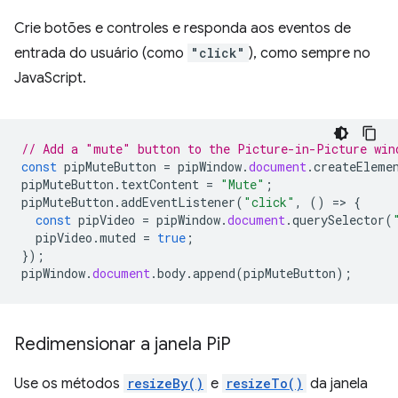
Crie botões e controles e responda aos eventos de
entrada do usuário (como
"click"
), como sempre no
JavaScript.
// Add a "mute" button to the Picture-in-Picture win
const
pipMuteButton
=
pipWindow
.
document
.
createEleme
pipMuteButton
.
textContent
=
"Mute"
;
pipMuteButton
.
addEventListener
(
"click"
,
()
=
>
{
const
pipVideo
=
pipWindow
.
document
.
querySelector
(
pipVideo
.
muted
=
true
;
});
pipWindow
.
document
.
body
.
append
(
pipMuteButton
);
Redimensionar a janela Pi
P
Use os métodos
resizeBy()
e
resizeTo()
da janela