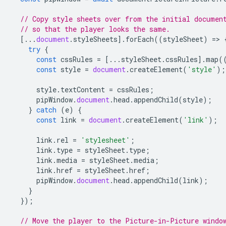
// Copy style sheets over from the initial documen
// so that the player looks the same.
[...
document
.
styleSheets
].
forEach
((
styleSheet
)
=
>
try
{
const
cssRules
=
[...
styleSheet
.
cssRules
].
map
(
const
style
=
document
.
createElement
(
'style'
);
style
.
textContent
=
cssRules
;
pipWindow
.
document
.
head
.
appendChild
(
style
);
}
catch
(
e
)
{
const
link
=
document
.
createElement
(
'link'
);
link
.
rel
=
'stylesheet'
;
link
.
type
=
styleSheet
.
type
;
link
.
media
=
styleSheet
.
media
;
link
.
href
=
styleSheet
.
href
;
pipWindow
.
document
.
head
.
appendChild
(
link
);
}
});
// Move the player to the Picture-in-Picture windo