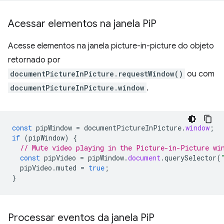
Acessar elementos na janela Pi
P
Acesse elementos na janela picture-in-picture do objeto
retornado por
documentPictureInPicture.requestWindow()
ou com
documentPictureInPicture.window
.
const
pipWindow
=
documentPictureInPicture
.
window
;
if
(
pipWindow
)
{
// Mute video playing in the Picture-in-Picture wi
const
pipVideo
=
pipWindow
.
document
.
querySelector
(
pipVideo
.
muted
=
true
;
}
Processar eventos da janela Pi
P