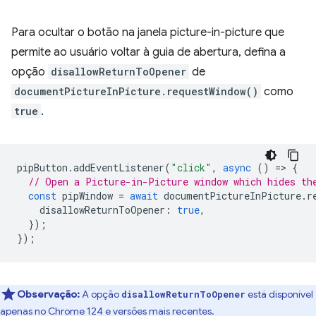
Para ocultar o botão na janela picture-in-picture que
permite ao usuário voltar à guia de abertura, defina a
opção
disallowReturnToOpener
de
documentPictureInPicture.requestWindow()
como
true
.
pipButton
.
addEventListener
(
"click"
,
async
()
=
>
{
// Open a Picture-in-Picture window which hides th
const
pipWindow
=
await
documentPictureInPicture
.
r
disallowReturnToOpener
:
true
,
});
});
Observação:
A opção
está disponível
disallowReturnToOpener
apenas no Chrome 124 e versões mais recentes.