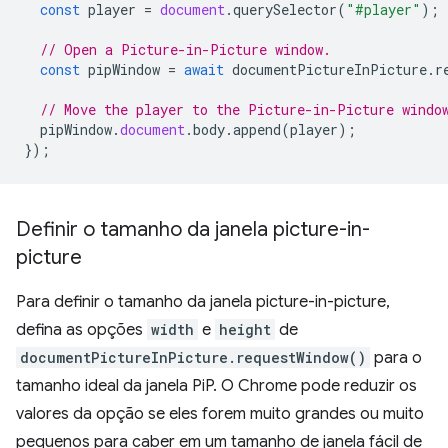
const
player
=
document
.
querySelector
(
"#player"
);
// Open a Picture-in-Picture window.
const
pipWindow
=
await
documentPictureInPicture
.
r
// Move the player to the Picture-in-Picture windo
pipWindow
.
document
.
body
.
append
(
player
);
});
Definir o tamanho da janela picture-in-
picture
Para definir o tamanho da janela picture-in-picture,
defina as opções
width
e
height
de
documentPictureInPicture.requestWindow()
para o
tamanho ideal da janela PiP. O Chrome pode reduzir os
valores da opção se eles forem muito grandes ou muito
pequenos para caber em um tamanho de janela fácil de