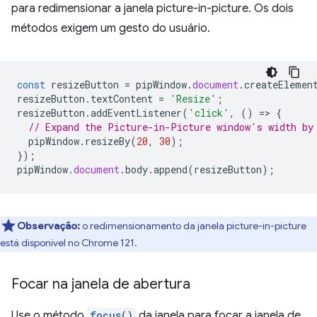
para redimensionar a janela picture-in-picture. Os dois
métodos exigem um gesto do usuário.
const
resizeButton
=
pipWindow
.
document
.
createElemen
resizeButton
.
textContent
=
'Resize'
;
resizeButton
.
addEventListener
(
'click'
,
()
=
>
{
// Expand the Picture-in-Picture window's width by
pipWindow
.
resizeBy
(
20
,
30
);
});
pipWindow
.
document
.
body
.
append
(
resizeButton
);
Observação:
o redimensionamento da janela picture-in-picture
está disponível no Chrome 121.
Focar na janela de abertura
Use o método
focus()
da janela para focar a janela de