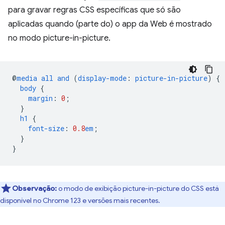
para gravar regras CSS específicas que só são
aplicadas quando (parte do) o app da Web é mostrado
no modo picture-in-picture.
@
media
all
and
(
display-mode
:
picture-in-picture
)
{
body
{
margin
:
0
;
}
h1
{
font-size
:
0.8
em
;
}
}
Observação:
o modo de exibição picture-in-picture do CSS está
disponível no Chrome 123 e versões mais recentes.