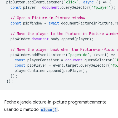
pipButton
.
addEventListener
(
"click"
,
async
()
=
>
{
const
player
=
document
.
querySelector
(
"#player"
);
// Open a Picture-in-Picture window.
const
pipWindow
=
await
documentPictureInPicture
.
r
// Move the player to the Picture-in-Picture windo
pipWindow
.
document
.
body
.
append
(
player
);
// Move the player back when the Picture-in-Pictur
pipWindow
.
addEventListener
(
"pagehide"
,
(
event
)
=
>
const
playerContainer
=
document
.
querySelector
(
"
const
pipPlayer
=
event
.
target
.
querySelector
(
"#p
playerContainer
.
append
(
pipPlayer
);
});
});
Feche a janela picture-in-picture programaticamente
usando o método
close()
.