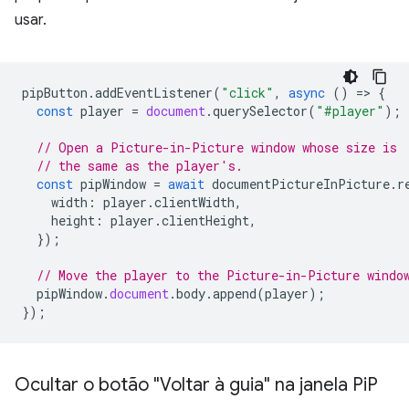
usar.
pipButton
.
addEventListener
(
"click"
,
async
()
=
>
{
const
player
=
document
.
querySelector
(
"#player"
);
// Open a Picture-in-Picture window whose size is
// the same as the player's.
const
pipWindow
=
await
documentPictureInPicture
.
r
width
:
player
.
clientWidth
,
height
:
player
.
clientHeight
,
});
// Move the player to the Picture-in-Picture windo
pipWindow
.
document
.
body
.
append
(
player
);
});
Ocultar o botão "Voltar à guia" na janela Pi
P