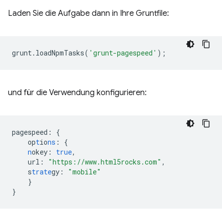
Laden Sie die Aufgabe dann in Ihre Gruntfile:
grunt
.
loadNpmTasks
(
'grunt-pagespeed'
);
und für die Verwendung konfigurieren:
pagespeed
:
{
op
t
io
ns
:
{
n
okey
:
true
,
url
:
"https://www.html5rocks.com"
,
s
trate
gy
:
"mobile"
}
}