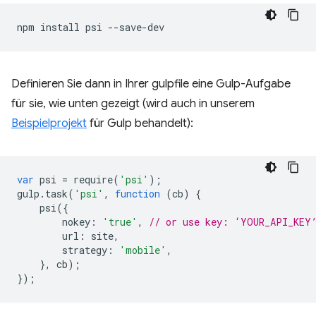
npm
install
psi
Definieren Sie dann in Ihrer gulpfile eine Gulp-Aufgabe
für sie, wie unten gezeigt (wird auch in unserem
Beispielprojekt
für Gulp behandelt):
var
psi
=
require
(
'psi'
);
gulp
.
task
(
'psi'
,
function
(
cb
)
{
psi
({
nokey
:
'true'
,
// or use key: ‘YOUR_API_KEY
url
:
site
,
strategy
:
'mobile'
,
},
cb
);
});