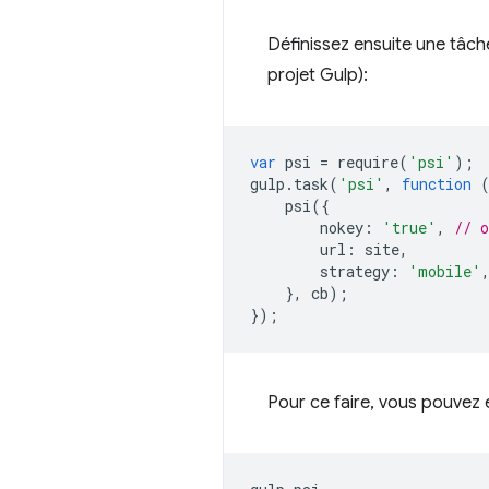
Définissez ensuite une tâch
projet Gulp):
var
psi
=
require
(
'psi'
);
gulp
.
task
(
'psi'
,
function
psi
({
nokey
:
'true'
,
// 
url
:
site
,
strategy
:
'mobile'
},
cb
);
});
Pour ce faire, vous pouvez e