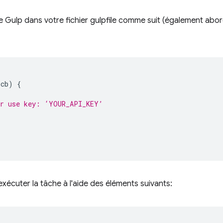
e Gulp dans votre fichier gulpfile comme suit (également ab
(
cb
)
{
or use key: ‘YOUR_API_KEY’
,
xécuter la tâche à l'aide des éléments suivants: