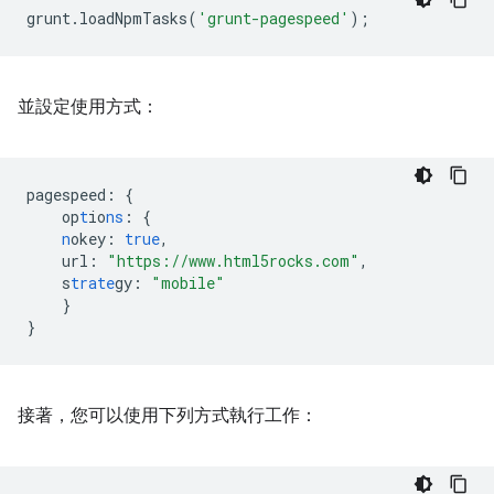
grunt
.
loadNpmTasks
(
'grunt-pagespeed'
);
並設定使用方式：
pagespeed
:
{
op
t
io
ns
:
{
n
okey
:
true
,
url
:
"https://www.html5rocks.com"
,
s
trate
gy
:
"mobile"
}
}
接著，您可以使用下列方式執行工作：