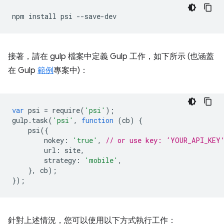
npm
install
psi
接著，請在 gulp 檔案中定義 Gulp 工作，如下所示 (也涵蓋
在 Gulp
範例
專案中)：
var
psi
=
require
(
'psi'
);
gulp
.
task
(
'psi'
,
function
(
cb
)
{
psi
({
nokey
:
'true'
,
// or use key: ‘YOUR_API_KEY
url
:
site
,
strategy
:
'mobile'
,
},
cb
);
});
針對上述情況，您可以使用以下方式執行工作：