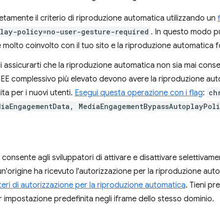
etamente il criterio di riproduzione automatica utilizzando un
lay-policy=no-user-gesture-required
. In questo modo pu
 molto coinvolto con il tuo sito e la riproduzione automatica
 assicurarti che la riproduzione automatica non sia mai consen
n l'IEE complessivo più elevato devono avere la riproduzione au
ta per i nuovi utenti.
Esegui questa operazione con i flag
:
ch
diaEngagementData, MediaEngagementBypassAutoplayPoli
consente agli sviluppatori di attivare e disattivare selettivamen
n'origine ha ricevuto l'autorizzazione per la riproduzione aut
iteri di autorizzazione per la riproduzione automatica
. Tieni p
 impostazione predefinita negli iframe dello stesso dominio.