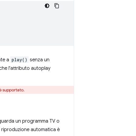
ate a
play()
senza un
che l'attributo autoplay
è supportato.
 guarda un programma TV o
la riproduzione automatica è