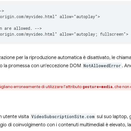
>

origin.com/myvideo.html" allow="autoplay">

n are allowed. -->

zzazione per la riproduzione automatica è disattivato, le chiam
anno la promessa con un'eccezione DOM
NotAllowedError
. An
sigliano erroneamente di utilizzare l'attributo
, che non 
gesture=media
n utente visita
VideoSubscriptionSite.com
sul suo laptop,
ggio di coinvolgimento con i contenuti multimediali è elevato, 