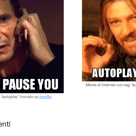
Meme di internet con tag "a
 "autoplay" trovato su
Imgflip
.
nti