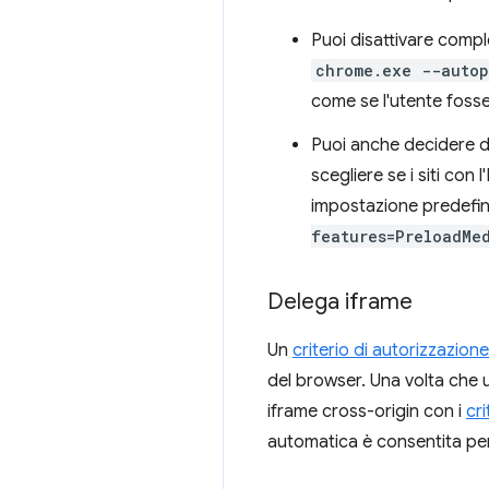
Puoi disattivare compl
chrome.exe --autop
come se l'utente fosse
Puoi anche decidere di
scegliere se i siti co
impostazione predefini
features=PreloadMe
Delega iframe
Un
criterio di autorizzazione
del browser. Una volta che u
iframe cross-origin con i
cr
automatica è consentita per