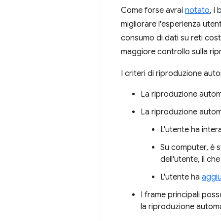
Come forse avrai
notato
, i
migliorare l'esperienza utente
consumo di dati su reti cost
maggiore controllo sulla ripr
I criteri di riproduzione au
La riproduzione autom
La riproduzione autom
L'utente ha intera
Su computer, è st
dell'utente, il c
L'utente ha
aggiu
I frame principali po
la riproduzione autom