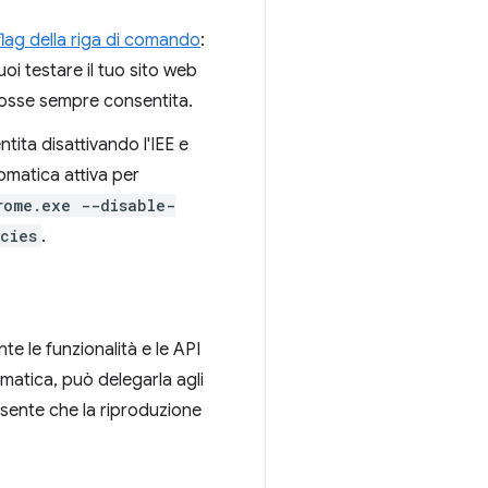
flag della riga di comando
:
oi testare il tuo sito web
 fosse sempre consentita.
tita disattivando l'IEE e
tomatica attiva per
rome.exe --disable-
cies
.
te le funzionalità e le API
omatica, può delegarla agli
resente che la riproduzione