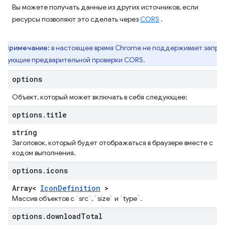
Вы можете получать данные из других источников, если
ресурсы позволяют это сделать через
CORS
.
Примечание:
в настоящее время Chrome не поддерживает запро
ебующие предварительной проверки CORS.
options
Объект, который может включать в себя следующее:
options
.
title
string
Заголовок, который будет отображаться в браузере вместе с
ходом выполнения.
options
.
icons
Array<
Icon
Definition
>
Массив объектов с `src`, `size` и `type`.
options
.
download
Total