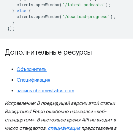
clients
.
openWindow
(
'/latest-podcasts'
);
}
else
{
clients
.
openWindow
(
'/download-progress'
);
}
});
Дополнительные ресурсы
Объяснитель
Спецификация
запись chromestatus.com
Исправление: В предыдущей версии этой статьи
Background Fetch ошибочно назывался «веб-
стандартом». В настоящее время API не входит в
число стандартов,
спецификация
представлена в