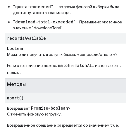
"quota-exceeded"
— во время фоновой выборки была
достигнута квота хранилища.
"download-total-exceeded"
- Превышено указанное
значение `downloadTotal`.
records
Available
boolean
Можно ли получить доступ к базовым запросам/ответам?
match
matchAll
Если это значение ложно,
и
использовать
нельзя.
Методы
abort(
)
Promise<boolean>
Возвращает
Отменить фоновую загрузку.
Возвращенное обещание разрешается со значением true,