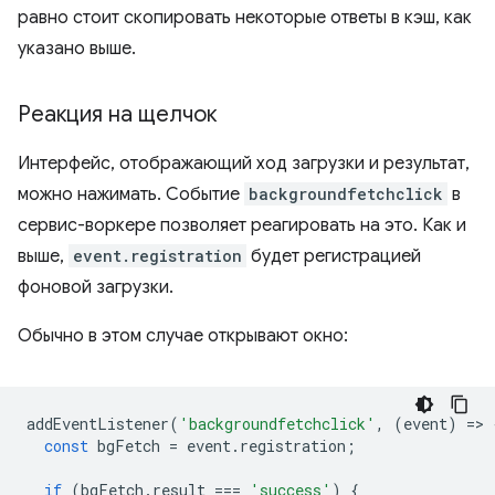
равно стоит скопировать некоторые ответы в кэш, как
указано выше.
Реакция на щелчок
Интерфейс, отображающий ход загрузки и результат,
можно нажимать. Событие
backgroundfetchclick
в
сервис-воркере позволяет реагировать на это. Как и
выше,
event.registration
будет регистрацией
фоновой загрузки.
Обычно в этом случае открывают окно:
addEventListener
(
'backgroundfetchclick'
,
(
event
)
=
>
const
bgFetch
=
event
.
registration
;
if
(
bgFetch
.
result
===
'success'
)
{