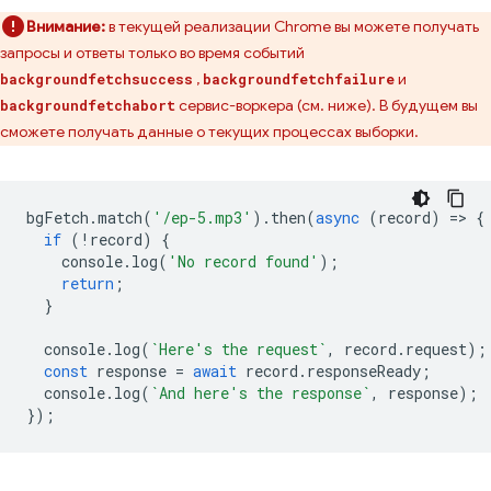
Внимание:
в текущей реализации Chrome вы можете получать
запросы и ответы только во время событий
,
и
backgroundfetchsuccess
backgroundfetchfailure
сервис-воркера (см. ниже). В будущем вы
backgroundfetchabort
сможете получать данные о текущих процессах выборки.
bgFetch
.
match
(
'/ep-5.mp3'
).
then
(
async
(
record
)
=
>
{
if
(
!
record
)
{
console
.
log
(
'No record found'
);
return
;
}
console
.
log
(
`Here's the request`
,
record
.
request
);
const
response
=
await
record
.
responseReady
;
console
.
log
(
`And here's the response`
,
response
);
});