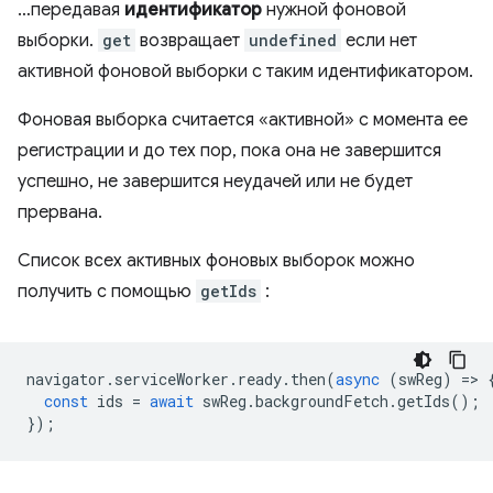
…передавая
идентификатор
нужной фоновой
выборки.
get
возвращает
undefined
если нет
активной фоновой выборки с таким идентификатором.
Фоновая выборка считается «активной» с момента ее
регистрации и до тех пор, пока она не завершится
успешно, не завершится неудачей или не будет
прервана.
Список всех активных фоновых выборок можно
получить с помощью
getIds
:
navigator
.
serviceWorker
.
ready
.
then
(
async
(
swReg
)
=
>
const
ids
=
await
swReg
.
backgroundFetch
.
getIds
();
});