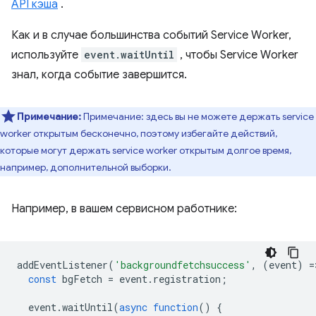
API кэша
.
Как и в случае большинства событий Service Worker,
используйте
event.waitUntil
, чтобы Service Worker
знал, когда событие завершится.
Примечание:
Примечание: здесь вы не можете держать service
worker открытым бесконечно, поэтому избегайте действий,
которые могут держать service worker открытым долгое время,
например, дополнительной выборки.
Например, в вашем сервисном работнике:
addEventListener
(
'backgroundfetchsuccess'
,
(
event
)
=
const
bgFetch
=
event
.
registration
;
event
.
waitUntil
(
async
function
()
{