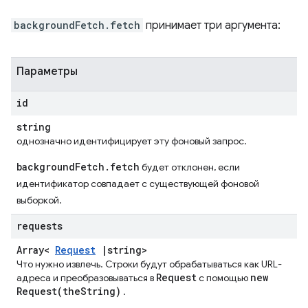
backgroundFetch.fetch
принимает три аргумента:
Параметры
id
string
однозначно идентифицирует эту фоновый запрос.
backgroundFetch.fetch
будет отклонен, если
идентификатор совпадает с существующей фоновой
выборкой.
requests
Array<
Request
|
string>
Что нужно извлечь. Строки будут обрабатываться как URL-
Request
new
адреса и преобразовываться в
с помощью
Request(
the
String)
.