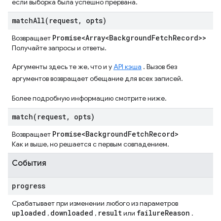
если выборка была успешно прервана.
matchAll(
request
,
opts)
Promise<Array<Background
Fetch
Record>>
Возвращает
Получайте запросы и ответы.
Аргументы здесь те же, что и у
API кэша
. Вызов без
аргументов возвращает обещание для всех записей.
Более подробную информацию смотрите ниже.
match(
request
,
opts)
Promise<Background
Fetch
Record>
Возвращает
Как и выше, но решается с первым совпадением.
События
progress
Срабатывает при изменении любого из параметров
uploaded
downloaded
result
failure
Reason
,
,
или
.