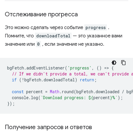
Отслеживание прогресса
Это можно сделать через событие
progress
.
Помните, что
downloadTotal
— это указанное вами
значение или
0
, если значение не указано.
bgFetch
.
addEventListener
(
'progress'
,
()
=
>
{
// If we didn't provide a total, we can't provide 
if
(
!
bgFetch
.
downloadTotal
)
return
;
const
percent
=
Math
.
round
(
bgFetch
.
downloaded
/
bg
console
.
log
(
`Download progress: 
${
percent
}
%`
);
});
Получение запросов и ответов