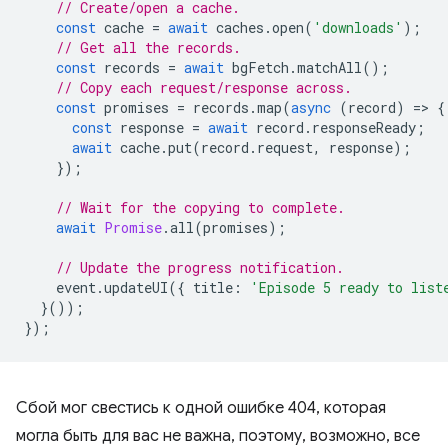
// Create/open a cache.
const
cache
=
await
caches
.
open
(
'downloads'
);
// Get all the records.
const
records
=
await
bgFetch
.
matchAll
();
// Copy each request/response across.
const
promises
=
records
.
map
(
async
(
record
)
=
>
{
const
response
=
await
record
.
responseReady
;
await
cache
.
put
(
record
.
request
,
response
);
});
// Wait for the copying to complete.
await
Promise
.
all
(
promises
);
// Update the progress notification.
event
.
updateUI
({
title
:
'Episode 5 ready to list
}());
});
Сбой мог свестись к одной ошибке 404, которая
могла быть для вас не важна, поэтому, возможно, все