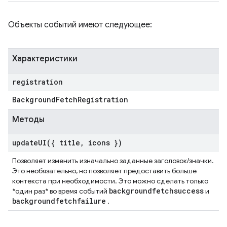
Объекты событий имеют следующее:
Характеристики
registration
Background
Fetch
Registration
Методы
updateUI(
{ title
,
icons })
Позволяет изменить изначально заданные заголовок/значки.
Это необязательно, но позволяет предоставить больше
контекста при необходимости. Это можно сделать только
backgroundfetchsuccess
*один раз* во время событий
и
backgroundfetchfailure
.