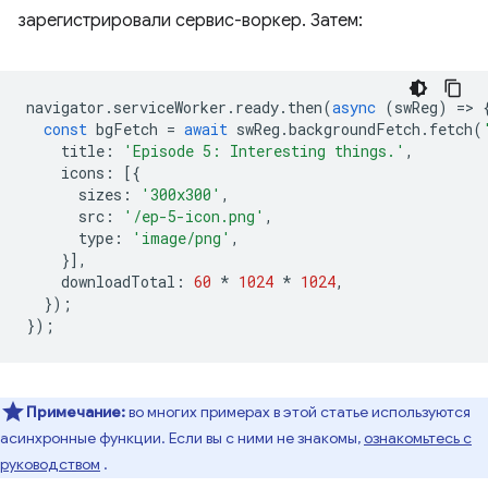
зарегистрировали сервис-воркер. Затем:
navigator
.
serviceWorker
.
ready
.
then
(
async
(
swReg
)
=
>
const
bgFetch
=
await
swReg
.
backgroundFetch
.
fetch
(
title
:
'Episode 5: Interesting things.'
,
icons
:
[{
sizes
:
'300x300'
,
src
:
'/ep-5-icon.png'
,
type
:
'image/png'
,
}],
downloadTotal
:
60
*
1024
*
1024
,
});
});
Примечание:
во многих примерах в этой статье используются
асинхронные функции. Если вы с ними не знакомы,
ознакомьтесь с
руководством
.