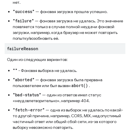
нет.
"success"
— фоновая загрузка прошла успешно.
"failure"
— фоновая загрузка не удалась. Это значение
появляется только в случае полной неудачи фоновой
загрузки, например, когда браузер не может повторить
попытку/возобновить её.
failure
Reason
Один из следующих вариантов:
""
- Фоновая выборка не удалась.
"aborted"
— фоновая загрузка была прервана
abort()
пользователем или был вызван
.
"bad-status"
— один из ответов имел статус
«неудовлетворительно», например 404.
"fetch-error"
— одна из выборок не удалась по какой-
то другой причине, например, CORS, MIX, недопустимый
частичный ответ или общий сбой сети, из-за которого
выборку невозможно повторить.