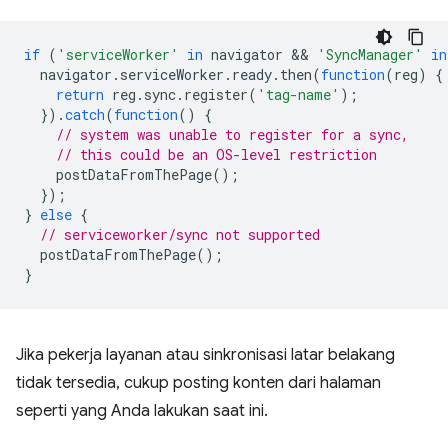
if
(
'serviceWorker'
in
navigator
 && 
'SyncManager'
in
navigator
.
serviceWorker
.
ready
.
then
(
function
(
reg
)
{
return
reg
.
sync
.
register
(
'tag-name'
);
}).
catch
(
function
()
{
// system was unable to register for a sync,
// this could be an OS-level restriction
postDataFromThePage
();
});
}
else
{
// serviceworker/sync not supported
postDataFromThePage
();
}
Jika pekerja layanan atau sinkronisasi latar belakang
tidak tersedia, cukup posting konten dari halaman
seperti yang Anda lakukan saat ini.