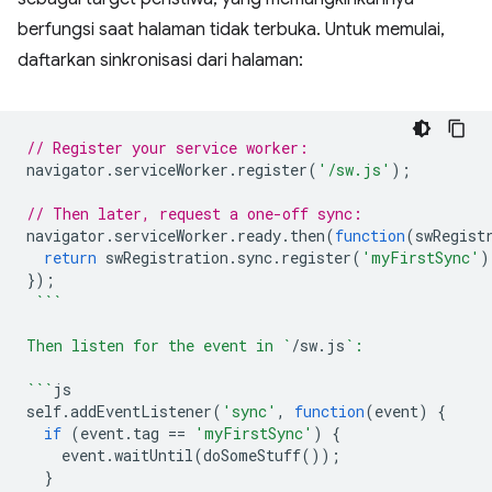
berfungsi saat halaman tidak terbuka. Untuk memulai,
daftarkan sinkronisasi dari halaman:
// Register your service worker:
navigator
.
serviceWorker
.
register
(
'/sw.js'
);
// Then later, request a one-off sync:
navigator
.
serviceWorker
.
ready
.
then
(
function
(
swRegist
return
swRegistration
.
sync
.
register
(
'myFirstSync'
)
});
```
Then listen for the event in `
/
sw
.
js
`:
```
js
self
.
addEventListener
(
'sync'
,
function
(
event
)
{
if
(
event
.
tag
==
'myFirstSync'
)
{
event
.
waitUntil
(
doSomeStuff
());
}