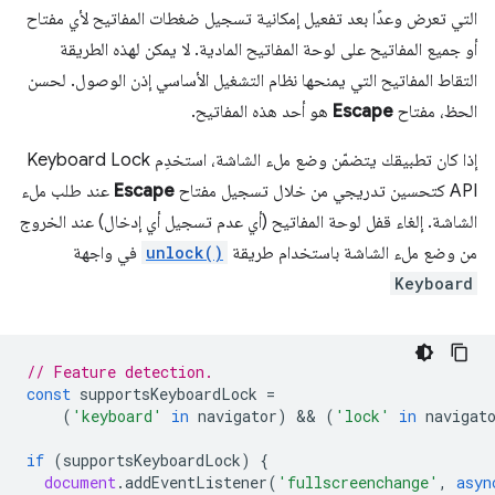
التي تعرض وعدًا بعد تفعيل إمكانية تسجيل ضغطات المفاتيح لأي مفتاح
أو جميع المفاتيح على لوحة المفاتيح المادية. لا يمكن لهذه الطريقة
التقاط المفاتيح التي يمنحها نظام التشغيل الأساسي إذن الوصول. لحسن
الحظ، مفتاح
Escape
هو أحد هذه المفاتيح.
إذا كان تطبيقك يتضمّن وضع ملء الشاشة، استخدِم Keyboard Lock
API كتحسين تدريجي من خلال تسجيل مفتاح
Escape
عند طلب ملء
الشاشة. إلغاء قفل لوحة المفاتيح (أي عدم تسجيل أي إدخال) عند الخروج
من وضع ملء الشاشة باستخدام طريقة
unlock()
في واجهة
Keyboard
// Feature detection.
const
supportsKeyboardLock
=
(
'keyboard'
in
navigator
)
 && 
(
'lock'
in
navigat
if
(
supportsKeyboardLock
)
{
document
.
addEventListener
(
'fullscreenchange'
,
asyn