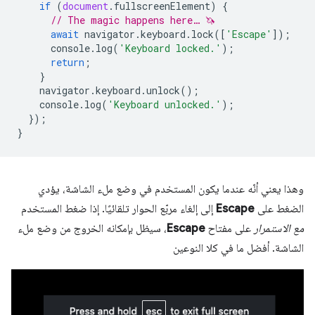
if
(
document
.
fullscreenElement
)
{
// The magic happens here… 🦄
await
navigator
.
keyboard
.
lock
([
'Escape'
]);
console
.
log
(
'Keyboard locked.'
);
return
;
}
navigator
.
keyboard
.
unlock
();
console
.
log
(
'Keyboard unlocked.'
);
});
}
وهذا يعني أنّه عندما يكون المستخدم في وضع ملء الشاشة، يؤدي
الضغط على
Escape
إلى إلغاء مربّع الحوار تلقائيًا. إذا ضغط المستخدم
مع الاستمرار
على مفتاح
Escape
، سيظل بإمكانه الخروج من وضع ملء
الشاشة. أفضل ما في كلا النوعين