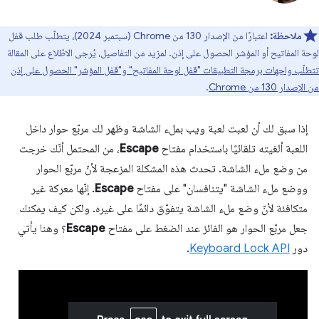
ملاحظة:
اعتبارًا من الإصدار 130 من Chrome (سبتمبر 2024)، يتطلّب طلب قفل
لوحة المفاتيح أو المؤشر الحصول على إذن. لمزيد من التفاصيل، يُرجى الاطّلاع على المقالة
تتطلّب واجهات برمجة التطبيقات "قفل لوحة المفاتيح" و"قفل المؤشر" الحصول على إذن
من الإصدار 130 من Chrome
.
إذا سبق لك أن لعبت لعبة ويب بملء الشاشة وظهر لك مربّع حوار داخل
اللعبة ألغيته تلقائيًا باستخدام مفتاح
Escape
، من المحتمل أنّك خرجت
من وضع ملء الشاشة. تحدث هذه المشكلة المزعجة لأنّ مربّع الحوار
ووضع ملء الشاشة "يتنافسان" على مفتاح
Escape
. إنّها معركة غير
متكافئة لأنّ وضع ملء الشاشة يتفوّق دائمًا على غيره. ولكن كيف يمكنك
جعل مربّع الحوار هو الفائز عند الضغط على مفتاح
Escape
؟ وهنا يأتي
دور
Keyboard Lock API
.