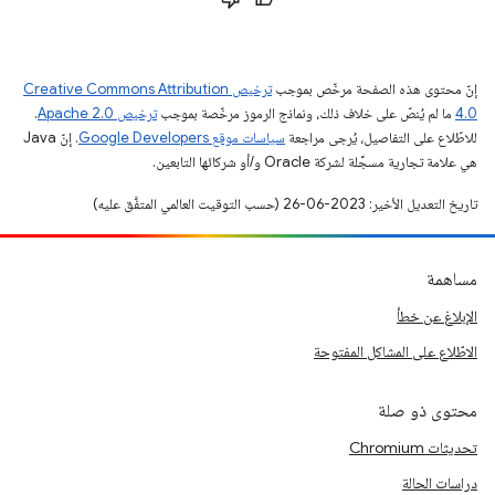
إنّ محتوى هذه الصفحة مرخّص بموجب
ترخيص Creative Commons Attribution
4.0‏
ما لم يُنصّ على خلاف ذلك، ونماذج الرموز مرخّصة بموجب
ترخيص Apache 2.0‏
.
للاطّلاع على التفاصيل، يُرجى مراجعة
سياسات موقع Google Developers‏
. إنّ Java
هي علامة تجارية مسجَّلة لشركة Oracle و/أو شركائها التابعين.
تاريخ التعديل الأخير: 2023-06-26 (حسب التوقيت العالمي المتفَّق عليه)
مساهمة
الإبلاغ عن خطأ
الاطّلاع على المشاكل المفتوحة
محتوى ذو صلة
تحديثات Chromium
دراسات الحالة