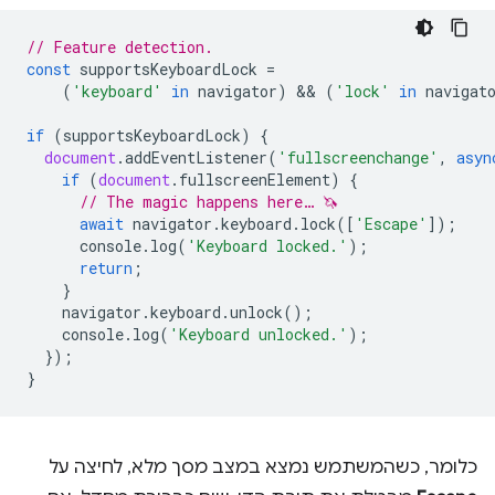
// Feature detection.
const
supportsKeyboardLock
=
(
'keyboard'
in
navigator
)
 && 
(
'lock'
in
navigat
if
(
supportsKeyboardLock
)
{
document
.
addEventListener
(
'fullscreenchange'
,
asyn
if
(
document
.
fullscreenElement
)
{
// The magic happens here… 🦄
await
navigator
.
keyboard
.
lock
([
'Escape'
]);
console
.
log
(
'Keyboard locked.'
);
return
;
}
navigator
.
keyboard
.
unlock
();
console
.
log
(
'Keyboard unlocked.'
);
});
}
כלומר, כשהמשתמש נמצא במצב מסך מלא, לחיצה על