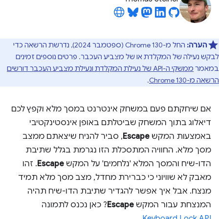
הערה:
החל מ-Chrome 130 (ספטמבר 2024), נדרשת הרשאה כדי
לבקש נעילה של המקלדת או של מצביע העכבר. פרטים נוספים זמינים
במאמר
ממשקי ה-API של נעילת המקלדת ונעילת מצביע העכבר דורשים
הרשאה מ-Chrome 130
.
אם שיחקתם פעם במשחק אינטרנט במסך מלא וקפץ לכם
דיאלוג בתוך המשחק שביטלתם באופן אינסטינקטיבי
באמצעות המקש
Escape
, סביר להניח שיצאתם ממצב
מסך מלא. החוויה המתסכלת הזו נגרמת בגלל שתיבת
הדו-שיח והמסך המלא 'נלחמים' על המקש
Escape
. זהו
מאבק לא שוויוני כי כברירת מחדל, מצב מסך מלא תמיד
מנצח. אבל איך אפשר להגדיר שתיבת הדו-שיח תהיה
המנצחת עבור המקש
Escape
? כאן נכנס לתמונה
.
Keyboard Lock API