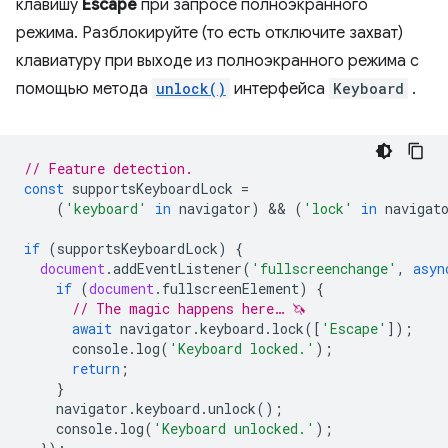
клавишу
Escape
при запросе полноэкранного
режима. Разблокируйте (то есть отключите захват)
клавиатуру при выходе из полноэкранного режима с
помощью метода
unlock()
интерфейса
Keyboard
.
// Feature detection.
const
supportsKeyboardLock
=
(
'keyboard'
in
navigator
)
 && 
(
'lock'
in
navigat
if
(
supportsKeyboardLock
)
{
document
.
addEventListener
(
'fullscreenchange'
,
asyn
if
(
document
.
fullscreenElement
)
{
// The magic happens here… 🦄
await
navigator
.
keyboard
.
lock
([
'Escape'
]);
console
.
log
(
'Keyboard locked.'
);
return
;
}
navigator
.
keyboard
.
unlock
();
console
.
log
(
'Keyboard unlocked.'
);