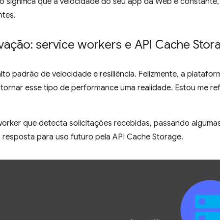
o significa que a velocidade do seu app da Web é constant
ntes.
ivação: service workers e API Cache Stor
o padrão de velocidade e resiliência. Felizmente, a platafo
tornar esse tipo de performance uma realidade. Estou me re
 worker que detecta solicitações recebidas, passando alguma
resposta para uso futuro pela API Cache Storage.