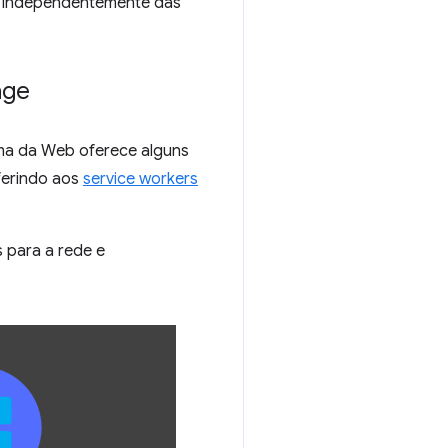
e, independentemente das
age
rma da Web oferece alguns
ferindo aos
service workers
s para a rede e