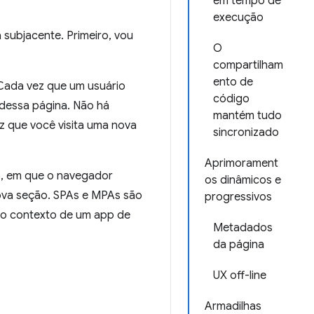
em tempo de
execução
 subjacente. Primeiro, vou
O
compartilham
ento de
 Cada vez que um usuário
código
dessa página. Não há
mantém tudo
z que você visita uma nova
sincronizado
Aprimorament
b, em que o navegador
os dinâmicos e
nova seção. SPAs e MPAs são
progressivos
 no contexto de um app de
Metadados
da página
UX off-line
Armadilhas