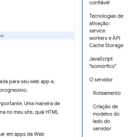
confiável
Tecnologias de
ativação:
service
do:
workers e API
Cache Storage
JavaScript
"isomórfico"
O servidor
ada para seu web app e,
progressivo.
Roteamento
 importante. Uma maneira de
Criação de
ina no meu site, qual HTML
modelos do
lado do
servidor
nsar em apps da Web