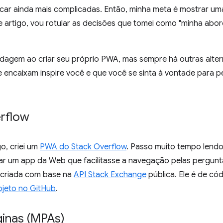
icar ainda mais complicadas. Então, minha meta é mostrar uma
te artigo, vou rotular as decisões que tomei como "minha abo
agem ao criar seu próprio PWA, mas sempre há outras altern
 encaixam inspire você e que você se sinta à vontade para p
rflow
o, criei um
PWA do Stack Overflow
. Passo muito tempo lend
riar um app da Web que facilitasse a navegação pelas pergun
 criada com base na
API Stack Exchange
pública. Ele é de có
jeto no GitHub
.
ginas (MPAs)