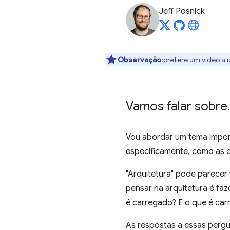
Jeff Posnick
Observação
:prefere um vídeo a 
Vamos falar sobre
.
Vou abordar um tema impor
especificamente, como as d
"Arquitetura" pode parecer 
pensar na arquitetura é fa
é carregado? E o que é car
As respostas a essas perg