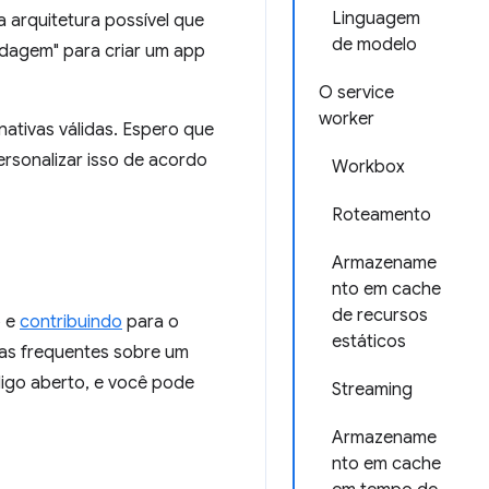
Linguagem
 arquitetura possível que
de modelo
rdagem" para criar um app
O service
worker
ativas válidas. Espero que
ersonalizar isso de acordo
Workbox
Roteamento
Armazename
nto em cache
de recursos
o e
contribuindo
para o
estáticos
tas frequentes sobre um
digo aberto, e você pode
Streaming
Armazename
nto em cache