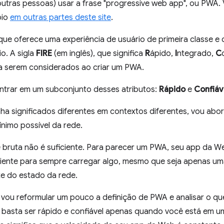
 outras pessoas) usar a frase "progressive web app", ou PWA.
oio
em outras partes deste site
.
e oferece uma experiência de usuário de primeira classe e
io. A sigla
FIRE
(em inglês), que significa
R
ápido,
I
ntegrado,
C
a serem considerados ao criar um PWA.
ntrar em um subconjunto desses atributos:
Rápido
e
Confiáv
ha significados diferentes em contextos diferentes, vou abo
nimo possível da rede.
 bruta não é suficiente. Para parecer um PWA, seu app da Web
ficiente para sempre carregar algo, mesmo que seja apenas u
e do estado da rede.
, vou reformular um pouco a definição de PWA e analisar o que
o basta ser rápido e confiável apenas quando você está em um