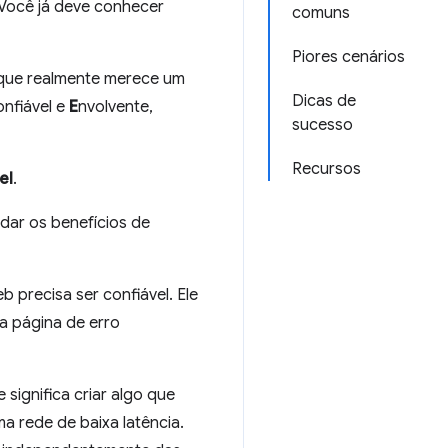
 Você já deve conhecer
comuns
Piores cenários
 que realmente merece um
Dicas de
onfiável e
E
nvolvente,
sucesso
Recursos
el
.
rdar os benefícios de
 precisa ser confiável. Ele
ma página de erro
 significa criar algo que
a rede de baixa latência.