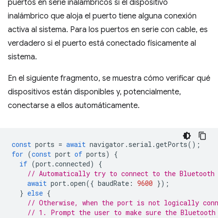
puertos en serie inalámbricos si el dispositivo
inalámbrico que aloja el puerto tiene alguna conexión
activa al sistema. Para los puertos en serie con cable, es
verdadero si el puerto está conectado físicamente al
sistema.
En el siguiente fragmento, se muestra cómo verificar qué
dispositivos están disponibles y, potencialmente,
conectarse a ellos automáticamente.
const
ports
=
await
navigator
.
serial
.
getPorts
();
for
(
const
port
of
ports
)
{
if
(
port
.
connected
)
{
// Automatically try to connect to the Bluetooth
await
port
.
open
({
baudRate
:
9600
});
}
else
{
// Otherwise, when the port is not logically con
// 1. Prompt the user to make sure the Bluetooth