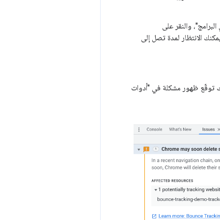
لبرامج"، والنقر على
يمكنك الانتظار لمدة تصل إلى
رابط "bounce me"، يمكنك توقّع ظهور مشكلة في "أدوات