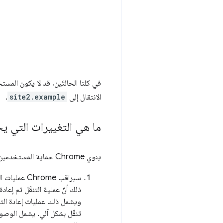
في كلتا الحالتَين، قد لا يكون المست
الانتقال إلى
site2.example
.
ما هي التغييرات التي يخطّط Chrome ل
ينوي Chrome حماية المستخدمين من التتبُّع الارتدادي من خلال حذف الحالة بشكل دوري لمواقع التتبُّع هذه. ستعمل العملية على النحو التالي:
سيراقب rome
ذلك أنّ عملية التنقّل تم إعاد