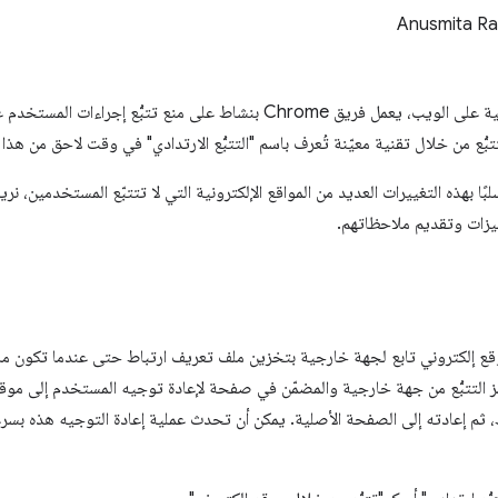
Anusmita Ra
كجزء من جهودنا لتحسين الخصوصية على الويب، يعمل فريق Chrome بنشاط على منع ت
ُّع من خلال تقنية معيّنة تُعرف باسم "التتبُّع الارتدادي" في وقت لاحق من هذا ا
 سلبًا بهذه التغييرات العديد من المواقع الإلكترونية التي لا تتتبّع المستخدمين، ن
ميزات وتقديم ملاحظاتهم.
موقع إلكتروني تابع لجهة خارجية بتخزين ملف تعريف ارتباط حتى عندما تكون مل
التتبُّع من جهة خارجية والمضمّن في صفحة لإعادة توجيه المستخدم إلى موقع 
 إعادته إلى الصفحة الأصلية. يمكن أن تحدث عملية إعادة التوجيه هذه بسرعة