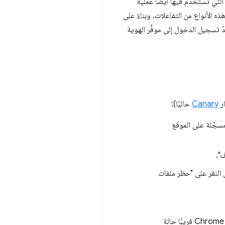
التي تستخدم فيها أيضًا عملية
 الأنواع من التفاعلات. وبناءً على
ّ تسجيل الدخول إلى موفِّر الهوية
Canary
حاليًا):
جّلة على الموقع
".
النقر على "حظر ملفات
في "أدوات مطوّري البرامج في Chrome" وابحث عن رسالة بعنوان "قد يحذف Chrome قريبًا حالة