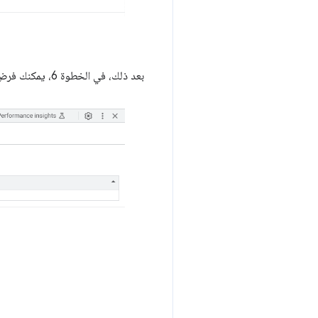
بعد ذلك، في الخطوة 6، يمكنك فرض إجراء عملية الحذف على الفور باستخدام لوحة "التطبيق" في "أدوات مطوّري البرامج":