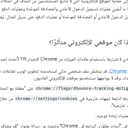
 حماية المواقع الإلكترونية التي لا تتتبّع المستخدمين من الحذف في الحالات 
ًا ما تُجري عمليات تسجيل الدخول الأحادي والمصادقة الموحّدة وعمليات الدفع هذه
ل الدخول الأحادي أو المصادقة الموحّدة أو عمليات الدفع. على سبيل المثال، يُعد
 كان موقعي الإلكتروني متأثرًا؟
ها باستخدام علامات الميزات من Chrome الإصدار 115 (أحدث إصدار
C
. قد يتضمّن ملف شخصي حالي استخدمته لتطوير الويب تفاعلات مس
تداد، وقد لا يواجهها مستخدمو موقعك الإلكتروني العاديون.
chrome://flags/#bounce-tracking-mitig
على "مفعّلة مع الحذف
باط التابعة لجهات خارجية في
chrome://settings/cookies
من خلال 
ت خارجية".
عمليات إعادة توجيه.