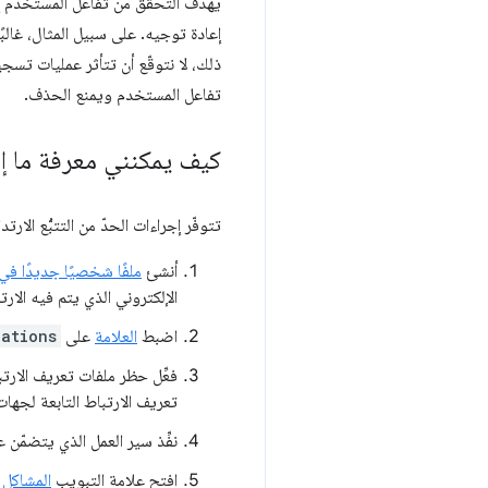
يهدف التحقّق من تفاعل المستخدم إلى
إعادة توجيه. على سبيل المثال، غالب
ذلك، لا نتوقّع أن تتأثر عمليات تسجي
تفاعل المستخدم ويمنع الحذف.
كيف يمكنني معرفة ما إذا
تتوفّر إجراءات الحدّ من التتبُّع الارتدادي لاختبار
أنشئ
ملفًا شخصيًا جديدًا في hrome
الإلكتروني الذي يتم فيه الار
اضبط
العلامة
على
ations
فعِّل حظر ملفات تعريف الارت
تعريف الارتباط التابعة لجها
نفِّذ سير العمل الذي يتضمّن 
افتح علامة التبويب
المشاكل