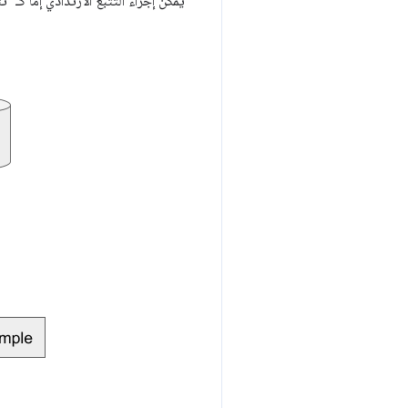
يمكن إجراء التتبُّع الارتدادي إما كـ "ت