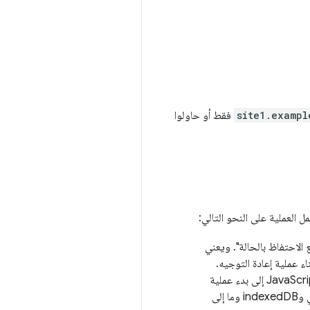
site1.exampl
فقط أو حاولوا
د مع الاحتفاظ بالحالة". ويعني
اء عملية إعادة التوجيه.
ويشمل ذلك عمليات إعادة التوجيه التي يبدأها الخادم وعمليات إعادة التوجيه من جهة العميل حيث يؤدي JavaScript إلى بدء عملية
تنقّل بشكل آلي. يشمل الوصول إلى الحالة ملفات تعريف الارتباط وأنواع التخزين الأخرى، مثل التخزين المحلي وindexedDB وما إلى