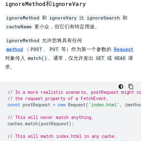
ignore
Method
和
ignore
Vary
ignoreMethod
和
ignoreVary
比
ignoreSearch
和
cacheName
更小众，但它们有特定用途。
ignoreMethod
允许您将具有任何
method
（
POST
、
PUT
等）作为第一个参数的
Request
对象传入
match()
。通常，仅允许发出
GET
或
HEAD
请
求。
// In a more realistic scenario, postRequest might c
// the request property of a FetchEvent.
const
postRequest
=
new
Request
(
'index.html'
,
{
metho
// This will never match anything.
caches
.
match
(
postRequest
);
// This will match index.html in any cache.