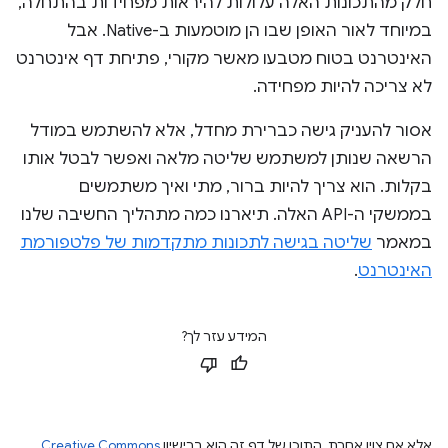
חלק מהתכונות האלה עלולות להיראות מפחידות בהתחלה,
במיוחד לאור האופן שבו הן מוטמעות ב-Native. אבל
האינטרנט בטוח מטבעו מאשר מקורי, פתיחת דף אינטרנט
לא צריכה להיות מפחידה.
אסור להעניק גישה כברירת מחדל, אלא להשתמש במודל
הרשאה שנותן למשתמש שליטה מלאה ואפשר לבטל אותו
בקלות. הוא צריך להיות ברור, מתי ואיך משתמשים
בממשקי ה-API האלה. תיארנו כמה מתהליך החשיבה שלנו
במאמר
שליטה בגישה לתכונות מתקדמות של פלטפורמת
האינטרנט
.
המידע עזר לך?
אלא אם צוין אחרת, התוכן של דף זה הוא ברישיון
Creative Commons