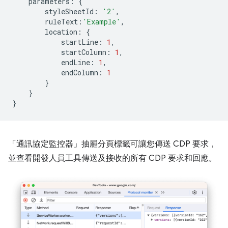
parameters
:
{
styleSheetId
:
'2'
,
ruleText
:
'Example'
,
location
:
{
startLine
:
1
,
startColumn
:
1
,
endLine
:
1
,
endColumn
:
1
}
}
}
「通訊協定監控器」
抽屜分頁標籤可讓您傳送 CDP 要求，
並查看開發人員工具傳送及接收的所有 CDP 要求和回應。