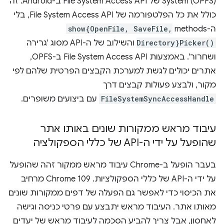
System (OPFS) של File System Access API ב-Android. זה
כולל את כל הפלטפורמה של File System Access API, בלי
ה-methods
show{OpenFile, SaveFile,
Directory}Picker()
והשילוב של ה-API מסוג 'גרירה
ושחרור'. באמצעות File System Access API ב-OPFS,
אתרים יכולים לגשת למערכת הקבצים הפרטית שלהם לפי
מקור, ולבצע פעולות קבצים דרך
FileSystemSyncAccessHandle
עם ביצועים משופרים.
עיבוד מראש ממקורות שונים באותו אתר
שהופעל על ידי ה-API של כללי הספקולציה
בעבר הופעל ב-Chrome עיבוד מראש ממקור זהה שהופעל
על ידי ה-API של כללי הספקולציות. Chrome 109 מרחיב
את הכיסוי כדי לאפשר גם הפעלה של דפים ממקורות שונים
מאותו אתר. העיבוד מראש יתבצע עם פרטי כניסה וגישה
לאחסון, אבל צריך להביע הסכמה לעיבוד מראש של יעדים