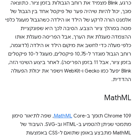
כרגע, Blink מצמיד את רוחב הגבולות בזמן ציור. כתוצאה
מכך, יכול להיות שיהיה פער של פיקסל אחד בין הגבול של
אלמנט הורה לרקע של הילד או הילדה כשהגבול מעוגל כלפי
מטה במהלך ציור הצבע. הסיבה לכך היא שפונקציית
ההצמדה מעגלת את הערך, אבל הפריסה מעגלת אותו
כלפי מעלה כדי לחשב את מיקום הילד או הילדה (לדוגמה,
רוחב הגבול מוגדר ל-10.75 פיקסלים, מעוגל ל-10 פיקסלים
בזמן ציור, אבל 11 בזמן הפריסה). לאחר ביצוע השינוי הזה,
Blink יפעל כמו Gecko ו-WebKit וישפר את יכולת הפעולה
ההדדית.
Math
ML
Chrome 109 תומך ב-
MathML
Core, שפה לתיאור סימון
מתמטי שניתן להטמיע ב-HTML וב-SVG. העיבוד של
MathML מתבצע באופן שתואם ל-CSS באמצעות