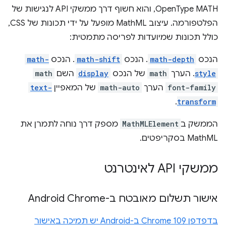
OpenType MATH, והוא חשוף דרך ממשקי API לנגישות של
הפלטפורמה. עיצוב MathML מופעל על ידי תכונות של CSS,
כולל תכונות שמיועדות לפריסה מתמטית:
הנכס
math-depth
. הנכס
math-shift
. הנכס
math-
style
. הערך
math
של הנכס
display
השם
math
font-family
הערך
math-auto
של המאפיין
text-
.
transform
הממשק ב
MathMLElement
מספק דרך נוחה לתמרן את
MathML בסקריפטים.
ממשקי API לאינטרנט
אישור תשלום מאובטח ב-Android Chrome
בדפדפן Chrome 109 ב-Android יש תמיכה באישור