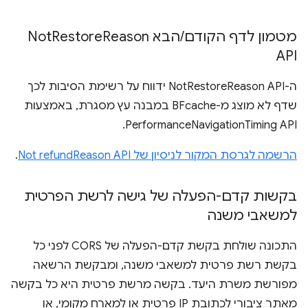
מטמון לדף הקודם
/
הבא Not
Reason
Restore
API
ה-NotRestoreReason API ידווח על רשימת הסיבות לכך
שדף לא מוצג מ-BFcache במבנה עץ מסגרת, באמצעות
PerformanceNavigationTiming API.
הרשמה לגרסת המקור לניסיון של Not refundReason API
.
בקשות קדם-הפעלה של גישה לרשת הפרטית
למשאבי משנה
התכונה שולחת בקשת קדם-הפעלה של CORS לפני כל
בקשת רשת פרטית למשאבי משנה, ומבקשת הרשאה
מפורשת משרת היעד. בקשה מרשת פרטית היא כל בקשה
מאתר ציבורי לכתובת IP פרטית או למארח מקומי, או