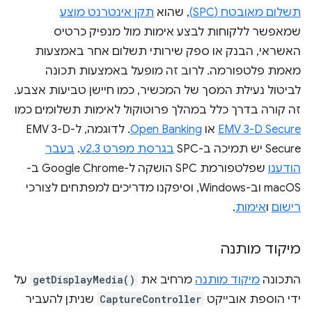
תשלום מאובטח (SPC)
, שהוא
תקן אינטרנט מוצע
שמאפשר ללקוחות לבצע אימות מול מנפיק כרטיס
האשראי, הבנק או ספק שירותי תשלום אחר באמצעות
מאמת פלטפורמה. לרוב זה מופעל באמצעות תכונה
לביטול נעילת המסך של המכשיר, כמו חיישן טביעות אצבע.
זה קורה בדרך כלל במהלך פרוטוקול לאימות תשלומים כמו
EMV 3-D Secure
או
Open Banking
. לדוגמה, ל-EMV 3-D
Secure יש תמיכה ב-SPC
בגרסת מפרט v2.3
.
בעבר
הודענו
שפלטפורמת SPC הושקה ל-Google Chrome ב-
macOS וב-Windows, וסיפקנו מדריכים למפתחים לצורכי
רישום
ו
אימות
.
מיקוד מותנה
התכונה
מיקוד מותנה
מרחיב את
getDisplayMedia()
על
ידי הוספת אובייקט
CaptureController
שניתן להעביר