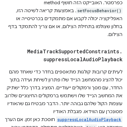
כפרמטר. האובייקט הזה חושף method
setFocusBehavior()
. באמצעות קריאה לשיטה הזו,
האפליקציה יכולה לקבוע אם מתמקדים בכרטיסייה או
בחלון שצולמו בתחילת הצילום, או אם צריך להתמקד בדף
הצילום.
Media
Track
Supported
Constraints
.
suppress
Local
Audio
Playback
לעיתים קרובות קולגות מתאספים בחדר כדי שאחד מהם
יכול להציג מהמחשב הנייד שלו פתרון לשיחת ועידה בתוך
החדר, עם מסך ורמקולים ייעודיים. המציג בדרך כלל ישתיק
את המחשב הנייד שלו וישתמש ברמקולים החיצוניים שלרוב
עוצמת הקול שלהם גבוהה יותר. הדבר מבטיח גם שהאודיו
מסונכרן עם הווידאו. מגבלת האודיו
suppressLocalAudioPlayback
חוסכת כאן זמן. אם הערך