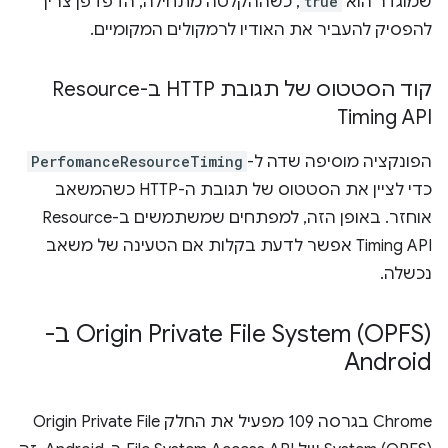
שמוגדר הוא
true
, כשההקלטה מתחילה, הדפדפן צריך
להפסיק להעביר את האודיו לרמקולים המקומיים.
קוד הסטטוס של תגובת HTTP ב-Resource
Timing API
הפונקציה מוסיפה שדה ל-
PerfomanceResourceTiming
כדי לציין את הסטטוס של תגובת ה-HTTP כשהמשאב
אוחזר. באופן הזה, למפתחים שמשתמשים ב-Resource
Timing API אפשר לדעת בקלות אם הטעינה של משאב
נכשלה.
Origin Private File System (OPFS) ב-
Android
Chrome בגרסה 109 מפעיל את החלק Origin Private File