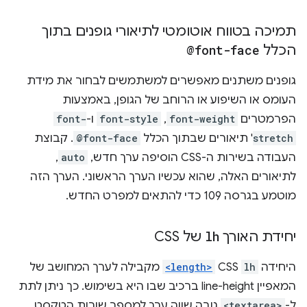
תמיכה בטווח אוטומטי לתיאורי גופנים בתוך
הכלל
@font-face
גופנים משתנים מאפשרים למשתמשים לבחור את מידת
העומס או השיפוע או הרוחב של הגופן, באמצעות
הפרמטרים
font-weight
,
font-style
ו-
font-
stretch
' תיאורים שבתוך הכלל
@font-face
. קבוצת
העבודה בשירות ה-CSS הוסיפה ערך חדש,
auto
,
לתיאורים האלה, שהוא עכשיו הערך הראשוני. הערך הזה
מוטמע בגרסה 109 כדי להתאים למפרט החדש.
יחידת האורך
lh
של CSS
היחידה
lh
CSS
<length>
מקבילה לערך המחושב של
המאפיין line-height ברכיב שבו היא בשימוש. כך ניתן לתת
ל-
<textarea>
גובה שווה ערך למספר שורות הטקסט