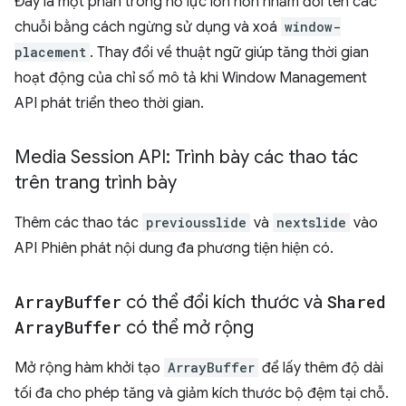
Đây là một phần trong nỗ lực lớn hơn nhằm đổi tên các
chuỗi bằng cách ngừng sử dụng và xoá
window-
placement
. Thay đổi về thuật ngữ giúp tăng thời gian
hoạt động của chỉ số mô tả khi Window Management
API phát triển theo thời gian.
Media Session API: Trình bày các thao tác
trên trang trình bày
Thêm các thao tác
previousslide
và
nextslide
vào
API Phiên phát nội dung đa phương tiện hiện có.
Array
Buffer
có thể đổi kích thước và
Shared
Array
Buffer
có thể mở rộng
Mở rộng hàm khởi tạo
ArrayBuffer
để lấy thêm độ dài
tối đa cho phép tăng và giảm kích thước bộ đệm tại chỗ.