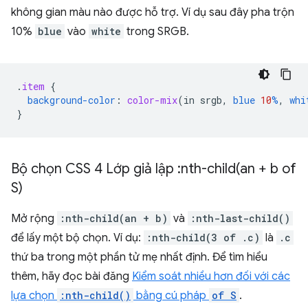
không gian màu nào được hỗ trợ. Ví dụ sau đây pha trộn
10%
blue
vào
white
trong SRGB.
.
item
{
background-color
:
color-mix
(
in
srgb
,
blue
10
%
,
whi
}
Bộ chọn CSS 4 Lớp giả lập :
nth-child(
an + b of
S)
Mở rộng
:nth-child(an + b)
và
:nth-last-child()
để lấy một bộ chọn. Ví dụ:
:nth-child(3 of .c)
là
.c
thứ ba trong một phần tử mẹ nhất định. Để tìm hiểu
thêm, hãy đọc bài đăng
Kiểm soát nhiều hơn đối với các
lựa chọn
:nth-child()
bằng cú pháp
of S
.