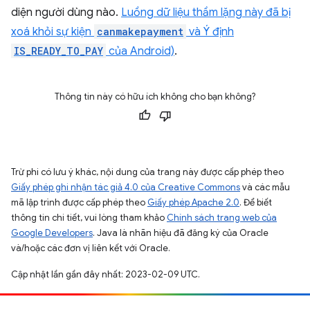
diện người dùng nào.
Luồng dữ liệu thầm lặng này đã bị
xoá khỏi sự kiện
canmakepayment
và Ý định
IS_READY_TO_PAY
của Android)
.
Thông tin này có hữu ích không cho bạn không?
Trừ phi có lưu ý khác, nội dung của trang này được cấp phép theo
Giấy phép ghi nhận tác giả 4.0 của Creative Commons
và các mẫu
mã lập trình được cấp phép theo
Giấy phép Apache 2.0
. Để biết
thông tin chi tiết, vui lòng tham khảo
Chính sách trang web của
Google Developers
. Java là nhãn hiệu đã đăng ký của Oracle
và/hoặc các đơn vị liên kết với Oracle.
Cập nhật lần gần đây nhất: 2023-02-09 UTC.