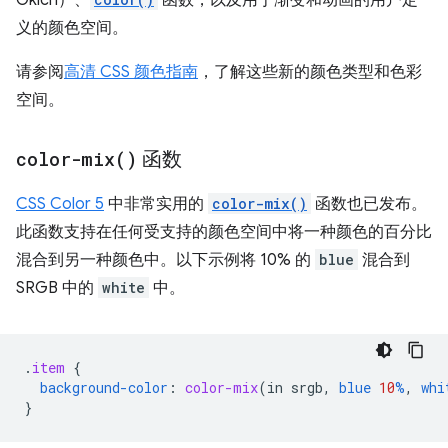
Oklch）、
函数，以及用于渐变和动画的用户定
义的颜色空间。
请参阅
高清 CSS 颜色指南
，了解这些新的颜色类型和色彩
空间。
color-mix(
)
函数
CSS Color 5
中非常实用的
color-mix()
函数也已发布。
此函数支持在任何受支持的颜色空间中将一种颜色的百分比
混合到另一种颜色中。以下示例将 10% 的
blue
混合到
SRGB 中的
white
中。
.
item
{
background-color
:
color-mix
(
in
srgb
,
blue
10
%
,
whi
}