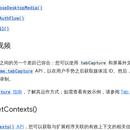
oseDesktopMedia()
AuthFlow()
ll()
视频
fest V3 之间的另一个差距已弥合：您可以使用
tabCapture
和屏幕外
me.tabCapture
API，以在用户手势之后获取媒体流 ID。然
录制。
pture
指南
，了解其运作方式；如需查看有效示例，请参阅
Tab 
et
Contexts(
)
exts()
API
，您可以获取与扩展程序关联的有效上下文的相关