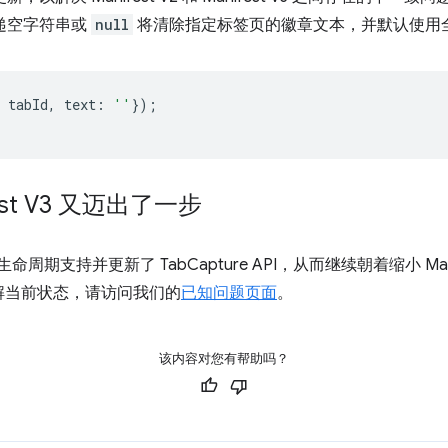
递空字符串或
null
将清除指定标签页的徽章文本，并默认使用
tabId
,
text
:
''
});
st V3 又迈出了一步
er 生命周期支持并更新了 TabCapture API，从而继续朝着缩小 Mani
解当前状态，请访问我们的
已知问题页面
。
该内容对您有帮助吗？