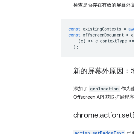
检查是否存在有效的屏幕外
const
existingContexts
=
aw
const
offscreenDocument
=
e
(
c
)
=
>
c
.
contextType
==
);
新的屏幕外原因：
添加了
geolocation
作为
Offscreen API 获取扩
chrome
.
action
.
set
action.setBadgeText
已更