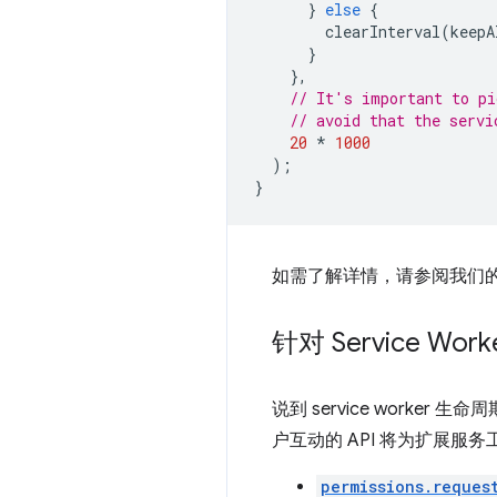
}
else
{
clearInterval
(
keepA
}
},
// It's important to pi
// avoid that the servi
20
*
1000
);
}
如需了解详情，请参阅我们的新 
针对 Service Work
说到 service worke
户互动的 API 将为扩展服
permissions.reques