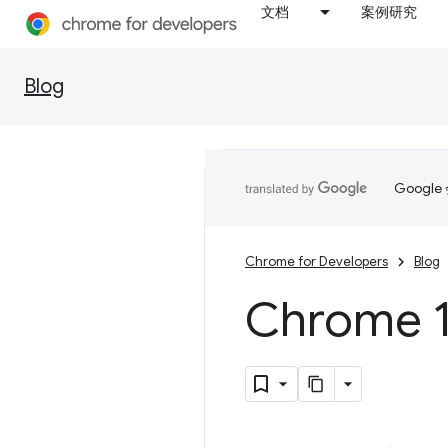
文档
案例研究
Blog
Goog
Chrome for Developers
Blog
Chrome 