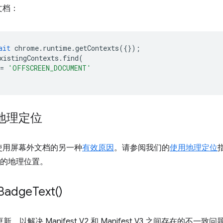
文档：
ait
chrome
.
runtime
.
getContexts
({});
xistingContexts
.
find
(
=
'OFFSCREEN_DOCUMENT'
地理定位
使用屏幕外文档的另一种
有效原因
。请参阅我们的
使用地理定位
展程序的地理位置。
Badge
Text(
)
新，以解决 Manifest V2 和 Manifest V3 之间存在的不一致