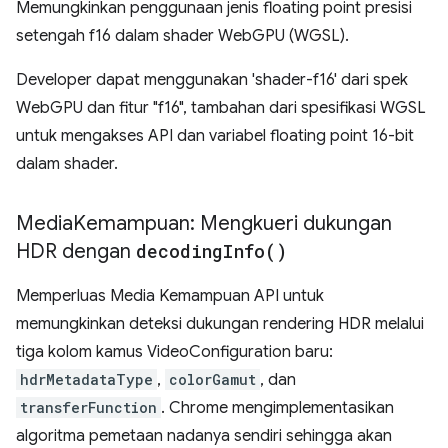
Memungkinkan penggunaan jenis floating point presisi
setengah f16 dalam shader WebGPU (WGSL).
Developer dapat menggunakan 'shader-f16' dari spek
WebGPU dan fitur "f16", tambahan dari spesifikasi WGSL
untuk mengakses API dan variabel floating point 16-bit
dalam shader.
Media
Kemampuan: Mengkueri dukungan
HDR dengan
decoding
Info(
)
Memperluas Media Kemampuan API untuk
memungkinkan deteksi dukungan rendering HDR melalui
tiga kolom kamus VideoConfiguration baru:
hdrMetadataType
,
colorGamut
, dan
transferFunction
. Chrome mengimplementasikan
algoritma pemetaan nadanya sendiri sehingga akan