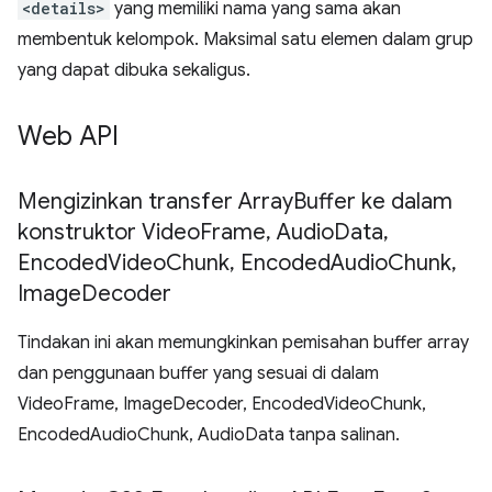
<details>
yang memiliki nama yang sama akan
membentuk kelompok. Maksimal satu elemen dalam grup
yang dapat dibuka sekaligus.
Web API
Mengizinkan transfer Array
Buffer ke dalam
konstruktor Video
Frame
,
Audio
Data
,
Encoded
Video
Chunk
,
Encoded
Audio
Chunk
,
Image
Decoder
Tindakan ini akan memungkinkan pemisahan buffer array
dan penggunaan buffer yang sesuai di dalam
VideoFrame, ImageDecoder, EncodedVideoChunk,
EncodedAudioChunk, AudioData tanpa salinan.