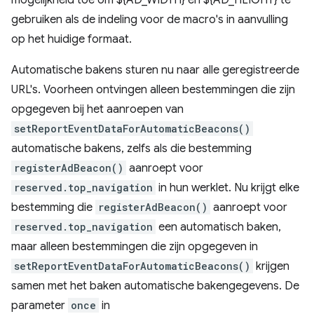
mogelijkheid toe om ${AD_WIDTH} en ${AD_HEIGHT} te
gebruiken als de indeling voor de macro's in aanvulling
op het huidige formaat.
Automatische bakens sturen nu naar alle geregistreerde
URL's. Voorheen ontvingen alleen bestemmingen die zijn
opgegeven bij het aanroepen van
setReportEventDataForAutomaticBeacons()
automatische bakens, zelfs als die bestemming
registerAdBeacon()
aanroept voor
reserved.top_navigation
in hun werklet. Nu krijgt elke
bestemming die
registerAdBeacon()
aanroept voor
reserved.top_navigation
een automatisch baken,
maar alleen bestemmingen die zijn opgegeven in
setReportEventDataForAutomaticBeacons()
krijgen
samen met het baken automatische bakengegevens. De
parameter
once
in