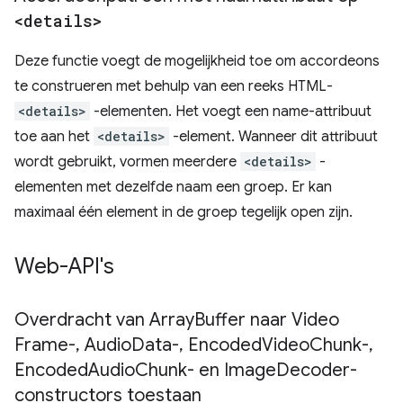
<details>
Deze functie voegt de mogelijkheid toe om accordeons
te construeren met behulp van een reeks HTML-
<details>
-elementen. Het voegt een name-attribuut
toe aan het
<details>
-element. Wanneer dit attribuut
wordt gebruikt, vormen meerdere
<details>
-
elementen met dezelfde naam een ​​groep. Er kan
maximaal één element in de groep tegelijk open zijn.
Web-API's
Overdracht van Array
Buffer naar Video
Frame-
,
Audio
Data-
,
Encoded
Video
Chunk-
,
Encoded
Audio
Chunk- en Image
Decoder-
constructors toestaan