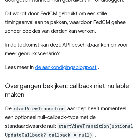
doorgeven wanneer hun gebruikers in- of uitloggen.
Dit wordt door FedCM gebruikt om een ​​stille
timingaanval aan te pakken, waardoor FedCM geheel
zonder cookies van derden kan werken.
In de toekomst kan deze API beschikbaar komen voor
meer gebruiksscenario's.
Lees meer in
de aankondigingsblogpost
.
Overgangen bekijken: callback niet-nullable
maken
De
startViewTransition
aanroep heeft momenteel
een optioneel null-callback-type met de
standaardwaarde null:
startViewTransition(optional
UpdateCallback? callback = null)
.