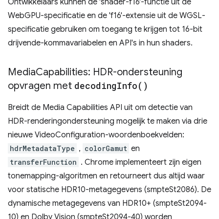
Ontwikkelaars kunnen de 'shader-f16'-functie uit de
WebGPU-specificatie en de 'f16'-extensie uit de WGSL-
specificatie gebruiken om toegang te krijgen tot 16-bit
drijvende-kommavariabelen en API's in hun shaders.
Media
Capabilities: HDR-ondersteuning
opvragen met
decoding
Info(
)
Breidt de Media Capabilities API uit om detectie van
HDR-renderingondersteuning mogelijk te maken via drie
nieuwe VideoConfiguration-woordenboekvelden:
hdrMetadataType
,
colorGamut
en
transferFunction
. Chrome implementeert zijn eigen
tonemapping-algoritmen en retourneert dus altijd waar
voor statische HDR10-metagegevens (smpteSt2086). De
dynamische metagegevens van HDR10+ (smpteSt2094-
10) en Dolby Vision (smpteSt2094-40) worden