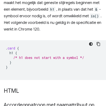
maakt het mogelijk dat geneste stijlregels beginnen met
een element, bijvoorbeeld
h1
, in plaats van dat het
&
-
symbool ervoor nodig is, of wordt omwikkeld met
is()
.
Het volgende voorbeeld is nu geldig in de specificatie en
werkt in Chrome 120.
.
card
{
h1
{
/* h1 does not start with a symbol */
}
}
HTML
Accordeonpatroon met naamattribuut op