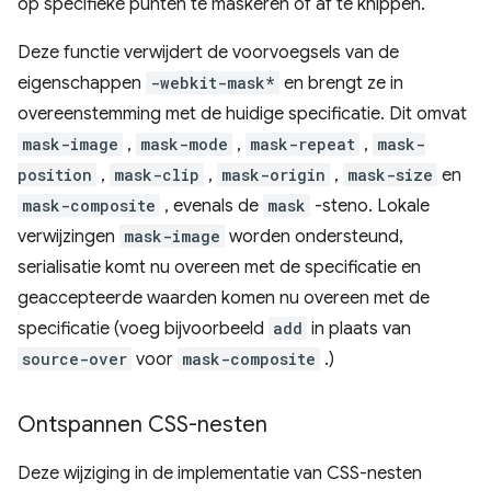
op specifieke punten te maskeren of af te knippen.
Deze functie verwijdert de voorvoegsels van de
eigenschappen
-webkit-mask*
en brengt ze in
overeenstemming met de huidige specificatie. Dit omvat
mask-image
,
mask-mode
,
mask-repeat
,
mask-
position
,
mask-clip
,
mask-origin
,
mask-size
en
mask-composite
, evenals de
mask
-steno. Lokale
verwijzingen
mask-image
worden ondersteund,
serialisatie komt nu overeen met de specificatie en
geaccepteerde waarden komen nu overeen met de
specificatie (voeg bijvoorbeeld
add
in plaats van
source-over
voor
mask-composite
.)
Ontspannen CSS-nesten
Deze wijziging in de implementatie van CSS-nesten