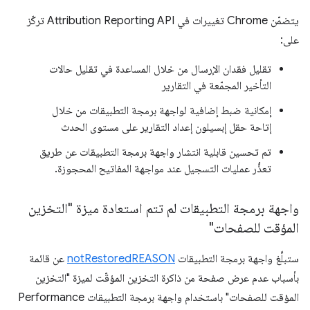
يتضمّن Chrome تغييرات في Attribution Reporting API تركّز
على:
تقليل فقدان الإرسال من خلال المساعدة في تقليل حالات
التأخير المجمّعة في التقارير
إمكانية ضبط إضافية لواجهة برمجة التطبيقات من خلال
إتاحة حقل إبسيلون إعداد التقارير على مستوى الحدث
تم تحسين قابلية انتشار واجهة برمجة التطبيقات عن طريق
تعذُّر عمليات التسجيل عند مواجهة المفاتيح المحجوزة.
واجهة برمجة التطبيقات لم تتم استعادة ميزة "التخزين
المؤقت للصفحات"
ستبلِّغ واجهة برمجة التطبيقات
notRestoredREASON
عن قائمة
بأسباب عدم عرض صفحة من ذاكرة التخزين المؤقّت لميزة "التخزين
المؤقت للصفحات" باستخدام واجهة برمجة التطبيقات Performance