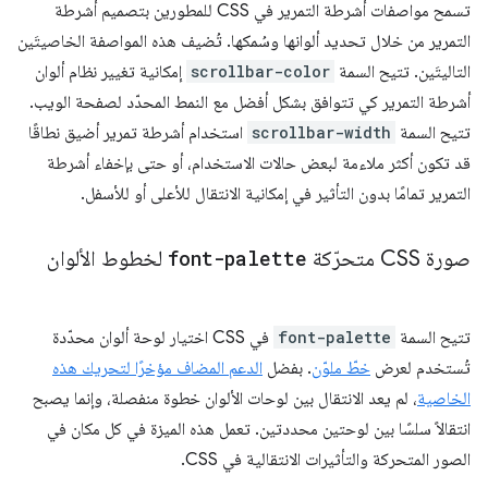
تسمح مواصفات أشرطة التمرير في CSS للمطورين بتصميم أشرطة
التمرير من خلال تحديد ألوانها وسُمكها. تُضيف هذه المواصفة الخاصيتَين
التاليتَين. تتيح السمة
scrollbar-color
إمكانية تغيير نظام ألوان
أشرطة التمرير كي تتوافق بشكل أفضل مع النمط المحدّد لصفحة الويب.
تتيح السمة
scrollbar-width
استخدام أشرطة تمرير أضيق نطاقًا
قد تكون أكثر ملاءمة لبعض حالات الاستخدام، أو حتى بإخفاء أشرطة
التمرير تمامًا بدون التأثير في إمكانية الانتقال للأعلى أو للأسفل.
صورة CSS متحرّكة
font-palette
لخطوط الألوان
تتيح السمة
font-palette
في CSS اختيار لوحة ألوان محدّدة
تُستخدم لعرض
خطّ ملوّن
. بفضل
الدعم المضاف مؤخرًا لتحريك هذه
الخاصية
، لم يعد الانتقال بين لوحات الألوان خطوة منفصلة، وإنما يصبح
انتقالاً سلسًا بين لوحتين محددتين. تعمل هذه الميزة في كل مكان في
الصور المتحركة والتأثيرات الانتقالية في CSS.