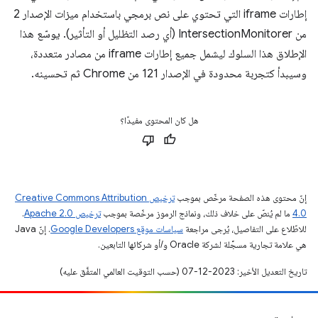
إطارات iframe التي تحتوي على نص برمجي باستخدام ميزات الإصدار 2
من IntersectionMonitorer (أي رصد التظليل أو التأثير). يوسّع هذا
الإطلاق هذا السلوك ليشمل جميع إطارات iframe من مصادر متعددة،
وسيبدأ كتجربة محدودة في الإصدار 121 من Chrome ثم تحسينه.
هل كان المحتوى مفيدًا؟
إنّ محتوى هذه الصفحة مرخّص بموجب
ترخيص Creative Commons Attribution
4.0‏
ما لم يُنصّ على خلاف ذلك، ونماذج الرموز مرخّصة بموجب
ترخيص Apache 2.0‏
.
للاطّلاع على التفاصيل، يُرجى مراجعة
سياسات موقع Google Developers‏
. إنّ Java
هي علامة تجارية مسجَّلة لشركة Oracle و/أو شركائها التابعين.
تاريخ التعديل الأخير: 2023-12-07 (حسب التوقيت العالمي المتفَّق عليه)