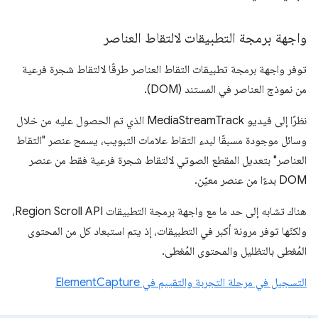
واجهة برمجة التطبيقات لالتقاط العناصر
توفر واجهة برمجة تطبيقات التقاط العناصر طرقًا لالتقاط شجرة فرعية
من نموذج العناصر في المستند (DOM).
نظرًا إلى فيديو MediaStreamTrack الذي تم الحصول عليه من خلال
وسائل موجودة مسبقًا لبدء التقاط علامات التبويب، يسمح عنصر "التقاط
العناصر" بتعديل المقطع الصوتي لالتقاط شجرة فرعية فقط من عنصر
DOM بدءًا من عنصر معيّن.
هناك تشابه إلى حد ما مع واجهة برمجة التطبيقات Region Scroll API،
ولكنّها توفر مرونة أكبر في التطبيقات، إذ يتم استبعاد كل من المحتوى
المُغطى بالتظليل والمحتوى المُغطى.
التسجيل في مرحلة التجربة والتقييم في ElementCapture