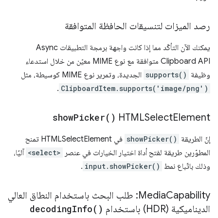
رصد الميزات لتنسيقات الحافظة المتوافقة
يمكنك الآن التأكّد مما إذا كانت واجهة برمجة التطبيقات Async
Clipboard API متوافقة مع نوع MIME معيّن من خلال استدعاء
وظيفة
supports()
الجديدة، وتمرير نوع MIME كوسيطة، مثل
.
ClipboardItem.supports('image/png')
show
Picker(
)
HTMLSelect
Element
إنّ الطريقة
showPicker()
في HTMLSelectElement تمنح
المطوّرين طريقة لفتح أداة اختيار الخيارات في عنصر
<select>
آليًا،
وذلك باتّباع نمط
input.showPicker()
.
Media
Capability: طلب البحث باستخدام النطاق العالي
الديناميكية (HDR) باستخدام
)
Info(
decoding