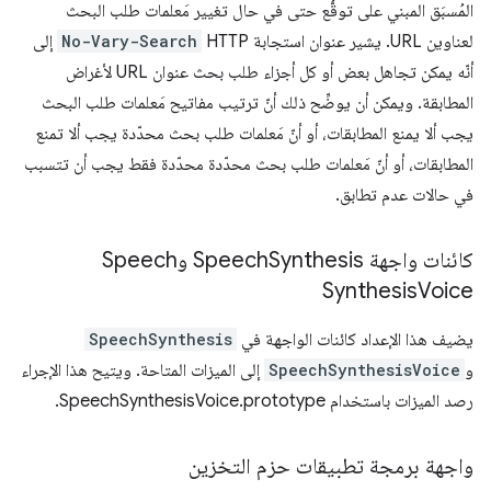
المُسبَق المبني على توقُّع حتى في حال تغيير مَعلمات طلب البحث
لعناوين URL. يشير عنوان استجابة HTTP
No-Vary-Search
إلى
أنّه يمكن تجاهل بعض أو كل أجزاء طلب بحث عنوان URL لأغراض
المطابقة. ويمكن أن يوضِّح ذلك أنّ ترتيب مفاتيح مَعلمات طلب البحث
يجب ألا يمنع المطابقات، أو أنّ مَعلمات طلب بحث محدّدة يجب ألا تمنع
المطابقات، أو أنّ مَعلمات طلب بحث محدّدة محدّدة فقط يجب أن تتسبب
في حالات عدم تطابق.
كائنات واجهة Speech
Synthesis وSpeech
Synthesis
Voice
يضيف هذا الإعداد كائنات الواجهة في
SpeechSynthesis
و
SpeechSynthesisVoice
إلى الميزات المتاحة. ويتيح هذا الإجراء
رصد الميزات باستخدام SpeechSynthesisVoice.prototype.
واجهة برمجة تطبيقات حزم التخزين