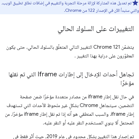
تم تعديل هذه المشاركة لإزالة مرحلة التجربة والتقييم في إضافات نطاق تطبيق الويب،
والتي ستبدأ الآن في الإصدار 122 من Chrome.
التغييرات على السلوك الحالي
يتضمّن Chrome 121 التغيير التالي المتعلّق بالسلوك الحالي، حتى يكون
المطوّرون على دراية بهذا التغيير .
تجاهل أحداث الإدخال إلى إطارات Iframe التي تم نقلها
مؤخرًا
في حال نقل إطار iframe من مصادر متعددة مؤخرًا ضمن صفحة
التضمين، سيتجاهل Chrome بشكلٍ غير ملحوظ الأحداث التي تستهدف
إطار iframe. والسبب المنطقي هو أنه إذا تم نقل إطار iframe مؤخرًا، من
المحتمل ألا ينوي المستخدم النقر عليه أو النقر عليه.
تم إصدار هذا التغيير بشكل محدود في عام 2019، حيث أثّر فقط في