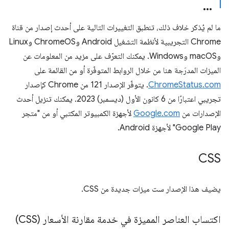
ما لم يُذكر خلاف ذلك، تنطبق التغييرات التالية على أحدث إصدار من قناة
Chrome التجريبية لأنظمة التشغيل Android وChromeOS وLinux
وmacOS وWindows. يمكنك التعرّف على مزيد من المعلومات عن
الميزات المدرَجة هنا من خلال الروابط المتوفّرة أو من القائمة على
ChromeStatus.com
. يتوفّر الإصدار 121 من Chrome كإصدار
تجريبي اعتبارًا من 6 كانون الأول (ديسمبر) 2023. يمكنك تنزيل أحدث
الإصدارات من
Google.com
لأجهزة الكمبيوتر المكتبي أو من "متجر
Google Play" لأجهزة Android.
CSS
يضيف هذا الإصدار ست ميزات جديدة من CSS.
اكتساب العناصر المميزة في خدمة مقارنة الأسعار (CSS)