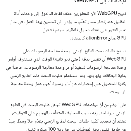
الإضافات إلى Web
GPU
تتيح WebGPU الآن للمطوّرين حذف نقاط الدخول إلى وحدات أداة
التظليل عند إنشاء مسار تعلّم، ما يؤدي إلى تحسين بيئة العمل. في حال
عدم العثور على نقطة دخول تلقائية، سيتم تشغيل
GPUصالحationError كالمعتاد.
تسمح طلبات بحث الطابع الزمني لوحدة معالجة الرسومات على
WebGPU أن تقيس بدقة (حتى نانو ثانية) الوقت الذي تستغرقه أوامر
وحدة معالجة الرسومات لتنفيذ أوامر وحدة معالجة الرسومات، خاصةً في
بداية البطاقات ونهايتها. يتم استخدام طلبات البحث ذات الطابع الزمني
بكثرة للحصول على إحصاءات عن أداء وسلوك أعباء عمل وحدة معالجة
الرسومات.
على الرغم من أنّ مواصفات WebGPU تجعل طلبات البحث في الطابع
الزمني ميزة اختيارية بسبب المخاوف المتعلّقة بالهجوم على التوقيت،
نعتقد أنّ تحديد كمّية طلبات البحث للطابع الزمني يقدّم حلاً وسطًا جيدًا
عن طريق تقليل دقة الموقّتات بدرجة دقة 100 ميكرو ثانية.