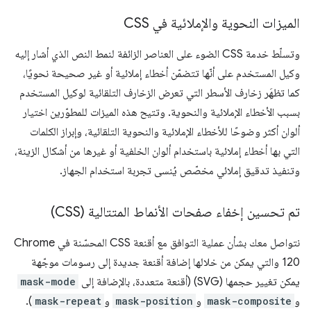
الميزات النحوية والإملائية في CSS
وتسلّط خدمة CSS الضوء على العناصر الزائفة لنمط النص الذي أشار إليه
وكيل المستخدم على أنّها تتضمّن أخطاء إملائية أو غير صحيحة نحويًا،
كما تظهَر زخارف الأسطر التي تعرض الزخارف التلقائية لوكيل المستخدم
بسبب الأخطاء الإملائية والنحوية. وتتيح هذه الميزات للمطوّرين اختيار
ألوان أكثر وضوحًا للأخطاء الإملائية والنحوية التلقائية، وإبراز الكلمات
التي بها أخطاء إملائية باستخدام ألوان الخلفية أو غيرها من أشكال الزينة،
وتنفيذ تدقيق إملائي مخصّص يُنسى تجربة استخدام الجهاز.
تم تحسين إخفاء صفحات الأنماط المتتالية (CSS)
نتواصل معك بشأن عملية التوافق مع أقنعة CSS المحسّنة في Chrome
120 والتي يمكن من خلالها إضافة أقنعة جديدة إلى رسومات موجّهة
يمكن تغيير حجمها (SVG) (أقنعة متعددة، بالإضافة إلى
mask-mode
و
mask-composite
و
mask-position
و
mask-repeat
).