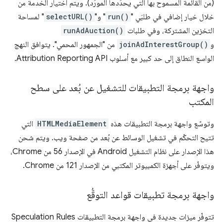
(من القائمة المسموح بها التي يحدِّدها المورِّد). ويتم اختيار الخدمة من
خلال خيار إضافي في طلبَي "
run()
" و"
selectURL()
" لمساحة
التخزين المشتركة، وفي طلبات
runAdAuction()
و
joinAdInterestGroup()
من "الجمهور المحمي". يتوافق النهج
الواسع النطاق إلى حد كبير مع أسلوب Attribution Reporting API.
واجهة برمجة التطبيقات للتشغيل عن بُعد على سطح
المكتب
وتوسّع واجهة برمجة التطبيقات هذه
HTMLMediaElement
التي
تتيح التحكّم في تشغيل الوسائط عن بُعد من صفحة ويب. ويتم شحن
هذا الإصدار على نظام التشغيل Android في الإصدار 56 من Chrome،
ويتوفّر على أجهزة الكمبيوتر المكتبي من الإصدار 121 من Chrome.
واجهة برمجة تطبيقات قواعد التوقُّع
تتوفّر ميزات جديدة في واجهة برمجة التطبيقات Speculation Rules