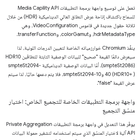
تعمل على توسيع واجهة برمجة التطبيقات Media Capility API
للسماح باكتشاف إتاحة عرض النطاق العالي الديناميكية (HDR) من خلال
ثلاثة حقول جديدة في قاموس VideoConfiguration، وهي
hdrMetadataType، وcolorGamut، وtransferFunction.
ينفِّذ Chromium خوارزمياته الخاصة لتعيين الدرجات اللونية، لذا
سيعرِض دائمًا القيمة "صحيح" للبيانات الوصفية الثابتة للنطاقَين HDR10
(smpteSt2086). أمّا البيانات الوصفية الديناميكية smpteSt2094-
40 (HDR10+ ) وsmpteSt2094-10، فلا يتم دعمها حاليًا، لذا سيتم
عرض القيمة "false".
واجهة برمجة التطبيقات الخاصة للتجميع الخاص: اختيار
منسّق التجميع
يوفّر هذا التعديل في واجهة برمجة التطبيقات Private Aggregation
API آلية لاختيار المنسّق الذي سيتم استخدامه لتشفير حمولة البيانات