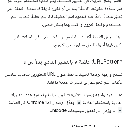
"أقدم" بشكل صريح. في تنسيق السلسلة، يتم ضمنيًا استخدام أحرف بدل
غير محدّدة لمكونات "لاحقًا" بدلاً من أن تكون فارغة (باستثناء المنفذ الذي
يُعتبَر محددًا دائمًا عند تحديد اسم المضيف). لا يتم مطلقًا تحديد اسم
المستخدم وكلمة المرور أو اكتسابهما بشكل ضمني.
وهذا يجعل الأنماط أكثر شمولية من أي وقت مضى، في الحالات التي
تكون فيها أحرف البدل مطلوبة على الأرجح.
URLPattern: علامة
v
بالتعبير العادي بدلاً من
u
تسمح واجهة برمجة تطبيقات نمط عنوان URL للمطوّرين بتحديد سلاسل
الأنماط. يتم تحويلها إلى تعبيرات عادية داخليًا.
عند تنفيذ واجهة برمجة التطبيقات لأول مرة، تم تجميع هذه التعبيرات
العادية باستخدام العلامة
u
. يعدِّل الإصدار 121 Chrome إلى العلامة
v
، ما يؤدي إلى تفعيل مجموعات Unicode.