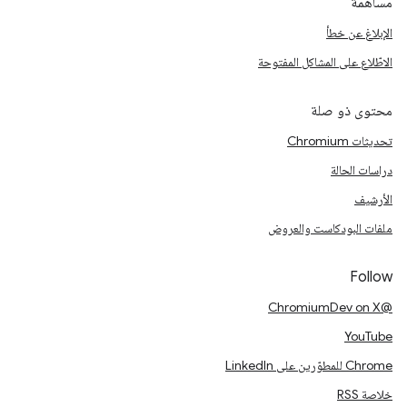
مساهمة
الإبلاغ عن خطأ
الاطّلاع على المشاكل المفتوحة
محتوى ذو صلة
تحديثات Chromium
دراسات الحالة
الأرشيف
ملفات البودكاست والعروض
Follow
@ChromiumDev on X
YouTube
Chrome للمطوّرين على LinkedIn
خلاصة RSS