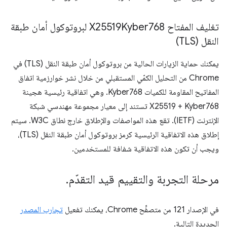
تغليف المفتاح X25519Kyber768 لبروتوكول أمان طبقة
النقل (TLS)
يمكنك حماية الزيارات الحالية من بروتوكول أمان طبقة النقل (TLS) في
Chrome من التحليل الكمّي المستقبلي من خلال نشر خوارزمية اتفاق
المفاتيح المقاومة للكميات Kyber768. وهي اتفاقية رئيسية هجينة
X25519 + Kyber768 تستند إلى معيار مجموعة مهندسي شبكة
الإنترنت (IETF). تقع هذه المواصفات والإطلاق خارج نطاق W3C. سيتم
إطلاق هذه الاتفاقية الرئيسية كرمز بروتوكول أمان طبقة النقل (TLS)،
ويجب أن تكون هذه الاتفاقية شفافة للمستخدمين.
مرحلة التجربة والتقييم قيد التقدّم
.
في الإصدار 121 من متصفِّح Chrome، يمكنك تفعيل
تجارب المصدر
الجديدة التالية.