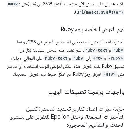
بالإضافة إلى ذلك، يمكن الآن استخدام أقنعة SVG عن بُعد (مثل
mask:
).
url(masks.svg#star)
قيم العرض الخاصة بلغة Ruby
تمت إضافة القيمتين الجديدتين لخصائص العرض في CSS، وهما
ruby
و
ruby-text
. يتم تغيير قيم العرض التلقائية لكل من
<ruby>
و
<rt>
إلى
ruby
و
ruby-text
على التوالي، ويلتزم
تنسيق Ruby بقيم العرض هذه. يمكن لمؤلفي الويب استخدام أي عناصر
مثل
<div>
لعرض رمز Ruby من خلال ضبط قيم العرض الجديدة.
واجهات برمجة تطبيقات الويب
حزمة ميزات إعداد تقارير تحديد المصدر: تقليل
التأخيرات المجمّعة، وحقل Epsilon للتقرير على مستوى
الحدث، والمفاتيح المحجوزة