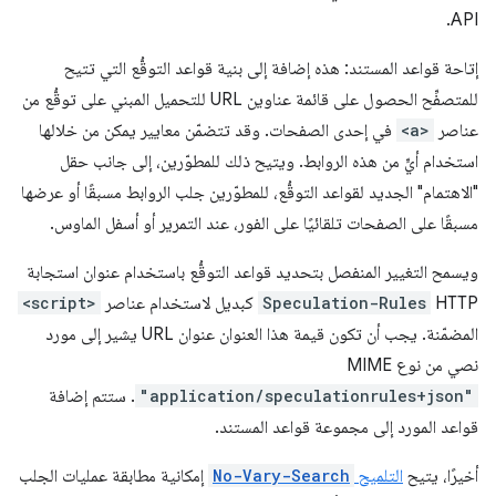
API.
إتاحة قواعد المستند: هذه إضافة إلى بنية قواعد التوقُّع التي تتيح
للمتصفِّح الحصول على قائمة عناوين URL للتحميل المبني على توقُّع من
عناصر
<a>
في إحدى الصفحات. وقد تتضمّن معايير يمكن من خلالها
استخدام أيٍّ من هذه الروابط. ويتيح ذلك للمطوّرين، إلى جانب حقل
"الاهتمام" الجديد لقواعد التوقُّع، للمطوّرين جلب الروابط مسبقًا أو عرضها
مسبقًا على الصفحات تلقائيًا على الفور، عند التمرير أو أسفل الماوس.
ويسمح التغيير المنفصل بتحديد قواعد التوقُّع باستخدام عنوان استجابة
HTTP
Speculation-Rules
كبديل لاستخدام عناصر
<script>
المضمّنة. يجب أن تكون قيمة هذا العنوان عنوان URL يشير إلى مورد
نصي من نوع MIME
"application/speculationrules+json"
. ستتم إضافة
قواعد المورد إلى مجموعة قواعد المستند.
أخيرًا، يتيح
التلميح
No-Vary-Search
إمكانية مطابقة عمليات الجلب