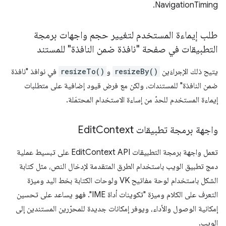
NavigationTiming.
طلب إيماءة المستخدم لتغيير حجم واجهات برمجة
التطبيقات في صفحة "نافذة ضمن النافذة" للمستند
يتيح ذلك الإجراءَين
resizeBy()
و
resizeTo()
في نوافذ "نافذة
ضمن النافذة" للمستندات، ولكن مع فرض قيود إضافية على متطلبات
إيماءة المستخدم للحدّ من إساءة الاستخدام المحتمَلة.
واجهة برمجة تطبيقات Edit
Context
تعمل واجهة برمجة التطبيقات EditContext API على تبسيط عملية
دمج تطبيق الويب باستخدام الطرق المتقدمة لإدخال النص، مثل كتابة
الشكل باستخدام لوحة مفاتيح VK ولوحات الكتابة بخط اليد وميزة
التعرف على الكلام وميزة "تكوينات أداة IME". فهو يساعد على تحسين
إمكانية الوصول والأداء، ويوفر إمكانات جديدة للمحرّرين المستندين إلى
الويب.