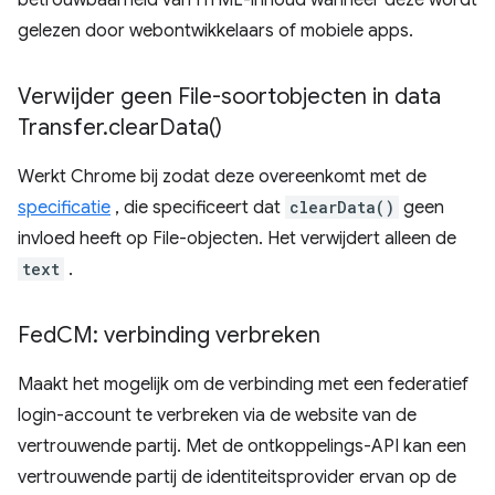
betrouwbaarheid van HTML-inhoud wanneer deze wordt
gelezen door webontwikkelaars of mobiele apps.
Verwijder geen File-soortobjecten in data
Transfer
.
clear
Data(
)
Werkt Chrome bij zodat deze overeenkomt met de
specificatie
, die specificeert dat
clearData()
geen
invloed heeft op File-objecten. Het verwijdert alleen de
text
.
Fed
CM: verbinding verbreken
Maakt het mogelijk om de verbinding met een federatief
login-account te verbreken via de website van de
vertrouwende partij. Met de ontkoppelings-API kan een
vertrouwende partij de identiteitsprovider ervan op de