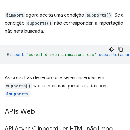
@import
agora aceita uma condição
supports()
. Se a
condição
supports()
não corresponder, a importação
não será buscada.
@
import
"scroll-driven-animations.css"
supports
(
anim
As consultas de recursos a serem inseridas em
supports()
são as mesmas que as usadas com
@supports
APIs Web
API Async Clipboard: ler HTML não limpo