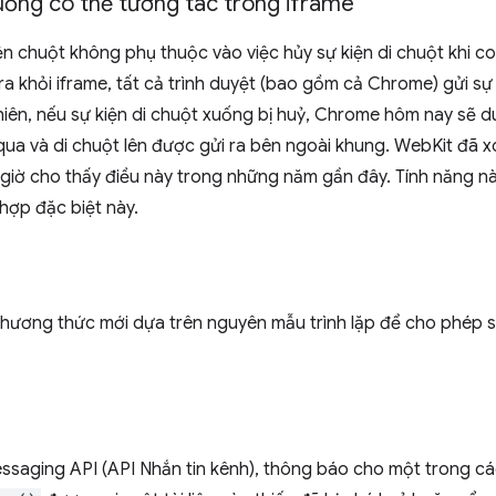
xuống có thể tương tác trong iframe
n chuột không phụ thuộc vào việc hủy sự kiện di chuột khi co
ra khỏi iframe, tất cả trình duyệt (bao gồm cả Chrome) gửi sự
hiên, nếu sự kiện di chuột xuống bị huỷ, Chrome hôm nay sẽ du
qua và di chuột lên được gửi ra bên ngoài khung. WebKit đã x
giờ cho thấy điều này trong những năm gần đây. Tính năng nà
hợp đặc biệt này.
phương thức mới dựa trên nguyên mẫu trình lặp để cho phép s
essaging API (API Nhắn tin kênh), thông báo cho một trong 