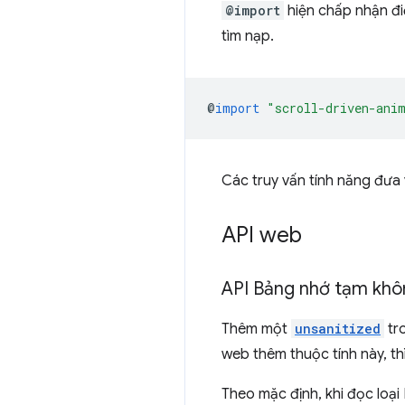
@import
hiện chấp nhận đi
tìm nạp.
@
import
"scroll-driven-ani
Các truy vấn tính năng đưa
API web
API Bảng nhớ tạm kh
Thêm một
unsanitized
tr
web thêm thuộc tính này, t
Theo mặc định, khi đọc loạ