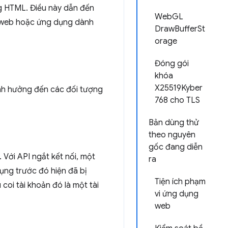
g HTML. Điều này dẫn đến
WebGL
n web hoặc ứng dụng dành
DrawBufferSt
orage
Đóng gói
khóa
X25519Kyber
h hưởng đến các đối tượng
768 cho TLS
Bản dùng thử
theo nguyên
gốc đang diễn
 Với API ngắt kết nối, một
ra
ụng trước đó hiện đã bị
Tiện ích phạm
 coi tài khoản đó là một tài
vi ứng dụng
web