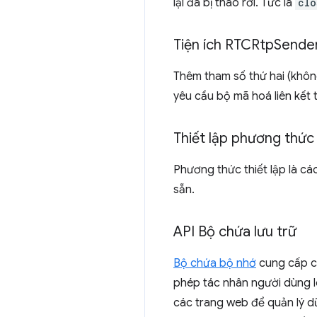
lại đã bị tháo rời. Tức là
clo
Tiện ích RTCRtp
Sende
Thêm tham số thứ hai (khôn
yêu cầu bộ mã hoá liên kết 
Thiết lập phương thức
Phương thức thiết lập là c
sẵn.
API Bộ chứa lưu trữ
Bộ chứa bộ nhớ
cung cấp ch
phép tác nhân người dùng l
các trang web để quản lý dữ