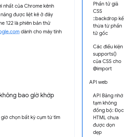
Phần tử giả
mới nhất của Chrome kênh
CSS
năng được liệt kê ở đây
::backdrop kế
e 122 là phiên bản thử
thừa từ phần
ogle.com
dành cho máy tính
tử gốc
Các điều kiện
supports()
của CSS cho
@import
API web
 không bao giờ khớp
API Bảng nhớ
tạm không
đồng bộ: Đọc
giờ chọn bất kỳ cụm từ tìm
HTML chưa
được dọn
dẹp