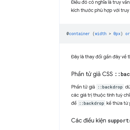
Điều đó có nghĩa là truy v
kích thước phù hợp với truy
@
container
(
width
 > 
0px
)
or
Đây là thay đổi gần đây về 
Phần tử giả CSS
::
bac
Phần tử giả
::backdrop
dù
các giá trị thuộc tính tuỳ ch
để
::backdrop
kế thừa từ 
Các điều kiện
support