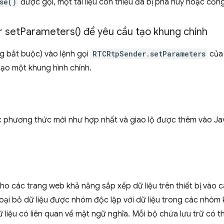
se()
được gọi, một tài liệu còn thiếu đã bị phá huỷ hoặc cổn
r
set
Parameters(
) để yêu cầu tạo khung chính
g bắt buộc) vào lệnh gọi
RTCRtpSender.setParameters
của
tạo một khung hình chính.
ác phương thức mới như hợp nhất và giao lộ được thêm vào Ja
o các trang web khả năng sắp xếp dữ liệu trên thiết bị vào c
oại bỏ dữ liệu được nhóm độc lập với dữ liệu trong các nhóm
 liệu có liên quan về mặt ngữ nghĩa. Mỗi bộ chứa lưu trữ có th