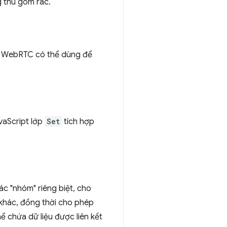
g thu gom rác.
 WebRTC có thể dùng để
vaScript lớp
Set
tích hợp
ác "nhóm" riêng biệt, cho
 khác, đồng thời cho phép
ể chứa dữ liệu được liên kết