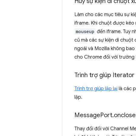
Huỷ sự kiện di chuột 
Làm cho các mục tiêu sự kiệ
iframe. Khi chuột được kéo 
mouseup
đến iframe. Tuy n
cũ mà các sự kiện di chuột 
ngoái và Mozilla không bao 
cho Chrome đối với trường 
Trình trợ giúp Iterator
Trình trợ giúp lặp lại
là các 
lặp.
Message
Port
.
onclose
Thay đổi đối với Channel M