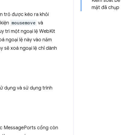
Kiểm soát bề
mặt đã chụp
n trỏ được kéo ra khỏi
 kiện
mousemove
và
y trì một ngoại lệ WebKit
oá ngoại lệ này vào năm
y sẽ xoá ngoại lệ chỉ dành
ử dụng và sử dụng trình
các MessagePorts cổng còn