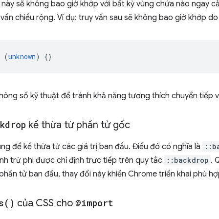
ấn này sẽ không bao giờ khớp với bất kỳ vùng chứa nào ngay c
 vấn chiều rộng. Ví dụ: truy vấn sau sẽ không bao giờ khớp do
(
unknown
)
{}
thông số kỹ thuật để tránh khả năng tương thích chuyển tiếp 
kdrop
kế thừa từ phần tử gốc
ng để kế thừa từ các giá trị ban đầu. Điều đó có nghĩa là
::b
ỉnh trừ phi được chỉ định trực tiếp trên quy tắc
::backdrop
. 
phần tử ban đầu, thay đổi này khiến Chrome triển khai phù hợ
s(
)
của CSS cho
@import