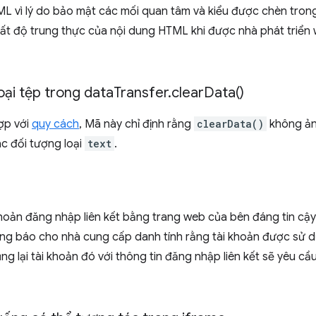
L vì lý do bảo mật các mối quan tâm và kiểu được chèn tron
mất độ trung thực của nội dung HTML khi được nhà phát triể
oại tệp trong data
Transfer
.
clear
Data(
)
ợp với
quy cách
, Mã này chỉ định rằng
clearData()
không ản
ác đối tượng loại
text
.
hoản đăng nhập liên kết bằng trang web của bên đáng tin cậy.
ông báo cho nhà cung cấp danh tính rằng tài khoản được sử d
g lại tài khoản đó với thông tin đăng nhập liên kết sẽ yêu cầu