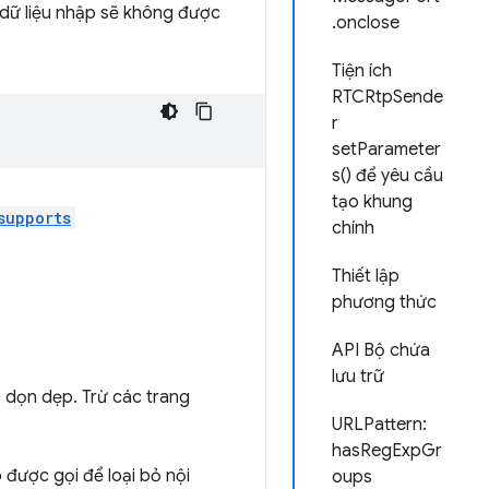
dữ liệu nhập sẽ không được
.onclose
Tiện ích
RTCRtpSende
r
setParameter
s() để yêu cầu
tạo khung
supports
chính
Thiết lập
phương thức
API Bộ chứa
lưu trữ
dọn dẹp. Trừ các trang
URLPattern:
hasRegExpGr
được gọi để loại bỏ nội
oups