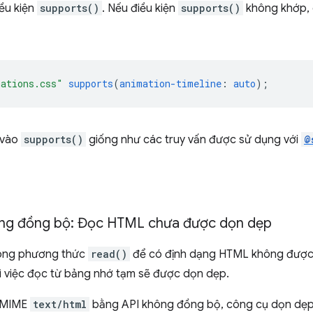
ều kiện
supports()
. Nếu điều kiện
supports()
không khớp, 
mations.css"
supports
(
animation-timeline
:
auto
)
;
 vào
supports()
giống như các truy vấn được sử dụng với
@
ông đồng bộ: Đọc HTML chưa được dọn dẹp
ong phương thức
read()
để có định dạng HTML không được 
hì việc đọc từ bảng nhớ tạm sẽ được dọn dẹp.
i MIME
text/html
bằng API không đồng bộ, công cụ dọn dẹp 