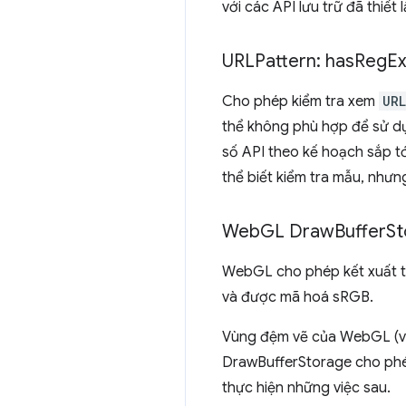
với các API lưu trữ đã thiế
URLPattern: has
Reg
E
Cho phép kiểm tra xem
URL
thể không phù hợp để sử d
số API theo kế hoạch sắp tớ
thể biết kiểm tra mẫu, nhưn
Web
GL Draw
Buffer
St
WebGL cho phép kết xuất thà
và được mã hoá sRGB.
Vùng đệm vẽ của WebGL (vùn
DrawBufferStorage cho phép
thực hiện những việc sau.