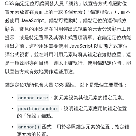
CSS 錨定定位可讓開發人員「網路」
以宣告方式將絕對位
置元素放置在頁面上的一或多個元素 (「錨定標記」
)，而不
必使用 JavaScript。錨點可捲動時，錨點定位的運作成效
顯著。常見的用途是在叫用彈出式視窗的元素旁邊顯示工具
提示，或是特定選單及其彈出式選項清單。在錨定定位功能
推出之前，這些用途需要使用 JavaScript 以動態方式定位
彈出式視窗，並在叫用叫用元素時將其錨定在捲動位置，這
是一種效能導向目標，難以正確執行。使用錨點定位時，能
以宣告方式有效地實作這些用途。
錨定定位功能包含大量 CSS 屬性。以下是幾個主要屬性：
anchor-name
：將元素設為其他元素的錨定元素。
position-anchor
：說明錨定元素應用於錨定位置
的「預設」錨點。
anchor()
函式：用於參照錨定元素的位置，指定錨
定元素的位置。