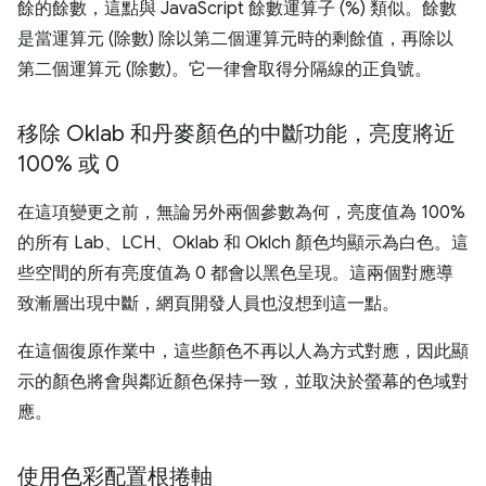
餘的餘數，這點與 JavaScript 餘數運算子 (%) 類似。餘數
是當運算元 (除數) 除以第二個運算元時的剩餘值，再除以
第二個運算元 (除數)。它一律會取得分隔線的正負號。
移除 Oklab 和丹麥顏色的中斷功能，亮度將近
100% 或 0
在這項變更之前，無論另外兩個參數為何，亮度值為 100%
的所有 Lab、LCH、Oklab 和 Oklch 顏色均顯示為白色。這
些空間的所有亮度值為 0 都會以黑色呈現。這兩個對應導
致漸層出現中斷，網頁開發人員也沒想到這一點。
在這個復原作業中，這些顏色不再以人為方式對應，因此顯
示的顏色將會與鄰近顏色保持一致，並取決於螢幕的色域對
應。
使用色彩配置根捲軸