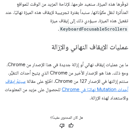
توفّرها هذه الميزة، سنعيد طرحها. لإتاحة المزيد من الوقت للمواقع
المتأثرة لنقل مكوّناتها، سنبدأ بفترة تجريبية لإيقاف هذه الميزة نهائيًا. عند
تفعيل هذه الميزة، سيؤدي ذلك إلى إيقاف ميزة
.
KeyboardFocusableScrollers
عمليات الإيقاف النهائي والإزالة
ما مِن عمليات إيقاف نهائي أو إزالة جديدة في هذا الإصدار من Chrome.
ومع ذلك، هذا هو الإصدار الأخير من Chrome الذي يتيح أحداث التغيُّر.
ستتم إزالتها في الإصدار 127 من Chrome. اطّلِع على مقالة
سيتمّ إيقاف
أحداث Mutation نهائيًا في Chrome
للحصول على مزيد من المعلومات
والاستعداد لهذه الإزالة.
هل كان المحتوى مفيدًا؟