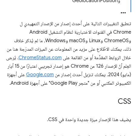
وGeolocationPosition
تنطبق التغييرات التالية على أحدث إصدار من الإصدار التمهيدي ل
Chrome في القنوات الاختبارية لنظام التشغيل Android
وChromeOS وLinux وmacOS وWindows، ما لم يُذكر خلاف
ذلك. يمكنك الاطّلاع على مزيد من المعلومات عن الميزات المدرَجة هنا من
خلال الروابط المقدَّمة أو من القائمة على
ChromeStatus.com
. يُرجى
العِلم أنّ الإصدار 126 من Chrome هو إصدار تجريبي اعتبارًا من 15 أيار
(مايو) 2024. يمكنك تنزيل أحدث إصدار من
Google.com
على أجهزة
الكمبيوتر المكتبي أو من "متجر Google Play" على أجهزة Android.
CSS
يضيف هذا الإصدار ميزة جديدة واحدة في CSS.