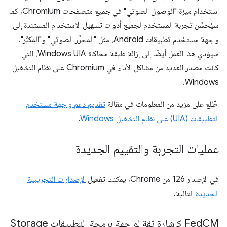
استخدام ميزة "الوصول الصوتي" في جميع متصفحات Chromium، كما
سيُحسِّن تجربة المستخدم لجميع أدوات تسهيل الاستخدام المستندة إلى
واجهة مستخدم تطبيقات Android، مثل "المحرِّر الصوتي" و"المكبِّر".
سيؤدي هذا العمل أيضًا إلى إزالة طبقة محاكاة Windows UIA، التي
كانت مصدر العديد من مشاكل الأداء في Chromium على نظام التشغيل
Windows.
اطّلِع على مزيد من المعلومات في مقالة
تقديم دعم واجهة مستخدم
التطبيقات (UIA) على نظام التشغيل Windows
.
عمليات التجربة والتقييم الجديدة
في الإصدار 126 من Chrome، يمكنك تفعيل
الإصدارات التجريبية
الجديدة
التالية.
Fed
CM كإشارة ثقة لواجهة برمجة التطبيقات Storage