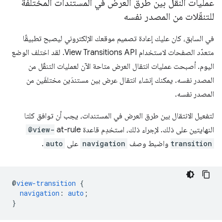
عمليات النقل بين طرق العرض في المستندات المختلفة
للتنقّلات من المصدر نفسه
في السابق، كان عليك إعادة تصميم موقعك الإلكتروني ليصبح تطبيقًا
متعدّد الصفحات لاستخدام View Transitions API. لقد اختلف الوضع
اليوم. أصبحت عمليات انتقال العرض متاحة الآن لعمليات التنقّل من
المصدر نفسه. يمكنك إنشاء انتقال عرض بين مستندَين مختلفَين من
المصدر نفسه.
لتفعيل الانتقال بين طرق العرض في المستندات، يجب أن توافق كلتا
النهايتين على ذلك. لإجراء ذلك، استخدِم قاعدة at-rule‏
@view-
transition
واضبط وصف
navigation
على
auto
.
@
view-transition
{
navigation
:
auto
;
}