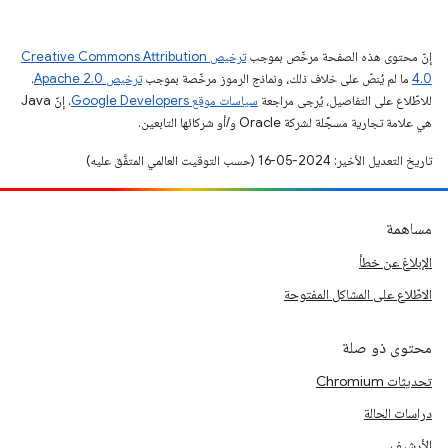
إنّ محتوى هذه الصفحة مرخّص بموجب
ترخيص Creative Commons Attribution
4.0‏
ما لم يُنصّ على خلاف ذلك، ونماذج الرموز مرخّصة بموجب
ترخيص Apache 2.0‏
.
للاطّلاع على التفاصيل، يُرجى مراجعة
سياسات موقع Google Developers‏
. إنّ Java
هي علامة تجارية مسجَّلة لشركة Oracle و/أو شركائها التابعين.
تاريخ التعديل الأخير: 2024-05-16 (حسب التوقيت العالمي المتفَّق عليه)
مساهمة
الإبلاغ عن خطأ
الاطّلاع على المشاكل المفتوحة
محتوى ذو صلة
تحديثات Chromium
دراسات الحالة
الأرشيف