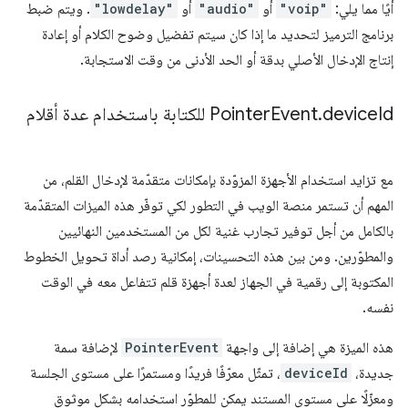
أيًا مما يلي:
"voip"
أو
"audio"
أو
"lowdelay"
. ويتم ضبط
برنامج الترميز لتحديد ما إذا كان سيتم تفضيل وضوح الكلام أو إعادة
إنتاج الإدخال الأصلي بدقة أو الحد الأدنى من وقت الاستجابة.
Id للكتابة باستخدام عدة أقلام
device
.
Event
Pointer
مع تزايد استخدام الأجهزة المزوّدة بإمكانات متقدّمة لإدخال القلم، من
المهم أن تستمر منصة الويب في التطور لكي توفّر هذه الميزات المتقدّمة
بالكامل من أجل توفير تجارب غنية لكل من المستخدمين النهائيين
والمطوّرين. ومن بين هذه التحسينات، إمكانية رصد أداة تحويل الخطوط
المكتوبة إلى رقمية في الجهاز لعدة أجهزة قلم تتفاعل معه في الوقت
نفسه.
هذه الميزة هي إضافة إلى واجهة
PointerEvent
لإضافة سمة
جديدة،
deviceId
، تمثّل معرّفًا فريدًا ومستمرًا على مستوى الجلسة
ومعزّلًا على مستوى المستند يمكن للمطوّر استخدامه بشكل موثوق