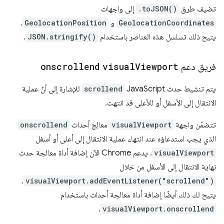
تضيف طرق
.toJSON()
إلى واجهات
GeolocationCoordinates
و
GeolocationPosition
.
يتيح ذلك تسلسل هذه العناصر باستخدام
JSON.stringify()
.
فريق دعم
Viewport
visual
onscrollend
يتم تنشيط حدث JavaScript‏
scrollend
للإشارة إلى أنّ عملية
الانتقال إلى الأسفل أو للأعلى قد انتهت.
تتضمّن واجهة
visualViewport
معالِج أحداث
onscrollend
الذي يجب استدعاؤه عند انتهاء عملية الانتقال إلى أعلى أو أسفل
visualViewport
. يدعم Chrome الآن إضافة أداة معالجة حدث
نهاية الانتقال إلى الأسفل من خلال
.
visualViewport.addEventListener("scrollend")
يتيح لك ذلك أيضًا إضافة أداة معالجة أحداث باستخدام
.
visualViewport.onscrollend