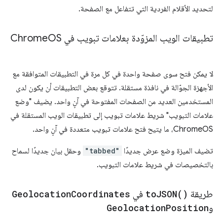
لتحديد الأقلام الفردية التي تتفاعل مع الصفحة.
تطبيقات الويب المزوّدة بعلامات تبويب في Chrome
OS
لا يمكن فتح سوى صفحة واحدة في كل مرة في التطبيقات المتوافقة مع
الأجهزة الجوّالة في نافذة مستقلة. تتوقع بعض التطبيقات أن يكون لدى
المستخدمين العديد من الصفحات المفتوحة في آنٍ واحد. يضيف "وضع
علامات التبويب" شريط علامات تبويب إلى تطبيقات الويب المستقلة في
ChromeOS، ما يتيح فتح علامات تبويب متعددة في آنٍ واحد.
تضيف الميزة وضع عرض جديدًا
"tabbed"
وحقل بيان جديدًا لسماح
بالتخصيصات في شريط علامات التبويب.
طريقة
)
JSON(
to
في
Coordinates
Geolocation
و
Position
Geolocation