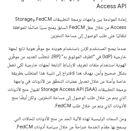
Access API
إعادة المواءمة بين واجهات برمجة التطبيقات FedCM وStorage
Access من خلال جعل FedCM السابق يمنح سببًا صالحًا للموافقة
تلقائيًا على طلب الوصول إلى مساحة التخزين
عندما يمنح المستخدم الإذن باستخدام هويته مع موفِّر هوية تابع لجهة
خارجية (IdP) في "الطرف الموثوق به" (RP)، تتطلّب العديد من موفِّري
الهوية استخدام ملفات تعريف الارتباط التابعة لجهات خارجية لكي تعمل
بشكل صحيح وآمن. يهدف هذا الاقتراح إلى تلبية هذا المتطلب بطريقة
خاصة وآمنة من خلال تعديل عمليات التحقّق من الأذونات في واجهة
برمجة التطبيقات Storage Access API (SAA) لقبول منح الأذونات
الذي يتم من خلال طلب الوصول إلى مساحة التخزين، ولكن أيضًا منح
الأذونات الذي يتم من خلال طلب FedCM.
ومن السمات الرئيسية لهذه الآلية الحد من منح الأذونات للحالات التي
يسمح بها مقدّم الخدمة صراحةً من خلال سياسة أذونات FedCM،