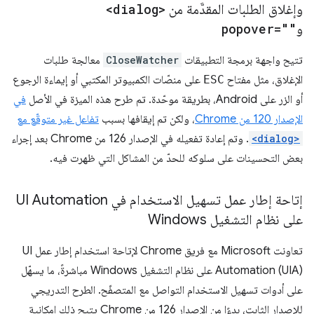
وإغلاق الطلبات المقدَّمة من
<dialog>
و
popover=""
تتيح واجهة برمجة التطبيقات
CloseWatcher
معالجة طلبات
الإغلاق، مثل مفتاح
ESC
على منصّات الكمبيوتر المكتبي أو إيماءة الرجوع
أو الزر على Android، بطريقة موحّدة. تم طرح هذه الميزة في الأصل
في
الإصدار 120 من Chrome
، ولكن تم إيقافها بسبب
تفاعل غير متوقّع مع
<dialog>
. وتم إعادة تفعيله في الإصدار 126 من Chrome بعد إجراء
بعض التحسينات على سلوكه للحدّ من المشاكل التي ظهرت فيه.
إتاحة إطار عمل تسهيل الاستخدام في UI Automation
على نظام التشغيل Windows
تعاونت Microsoft مع فريق Chrome لإتاحة استخدام إطار عمل UI
Automation (UIA) على نظام التشغيل Windows مباشرةً، ما يسهّل
على أدوات تسهيل الاستخدام التواصل مع المتصفّح. الطرح التدريجي
للإصدار الثابت، بدءًا من الإصدار 126 من Chrome يتيح ذلك إمكانية