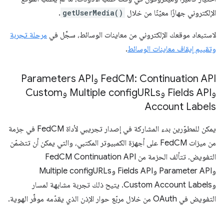
الإلكتروني جهازًا معيّنًا من خلال
getUserMedia()
.
لاستبعاد موقعك الإلكتروني من معاينات الوسائط، سجِّل في
مرحلة تجربة
وتقييم إيقاف معاينات الوسائط
.
Fed
CM: Continuation API وParameters API
وFields API وMultiple config
URLs وCustom
Account Labels
يمكن للمطوّرين بدء المشاركة في إصدار تجريبي لأداة FedCM في حِزمة
من ميزات FedCM على أجهزة الكمبيوتر المكتبي، والتي يمكن أن تتضمّن
التفويض. تتألف الحزمة من FedCM Continuation API
وParameter API وFields API وMultiple configURLs
وCustom Account Labels. يتيح ذلك تجربة مشابهة لمسار
التفويض في OAuth من خلال مربّع حوار الإذن الذي يقدّمه موفِّر الهوية.