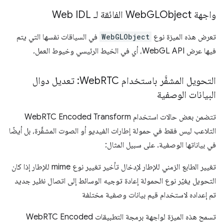
واجهة Web
GLObject الفائقة لـ Web IDL
تعرض هذه الميزة نوع
WebGLObject
في السياقات نفسها التي يتم
فيها عرض WebGL API، أي في الخيط الرئيسي وخيوط العمل.
التحويل المشفَّر باستخدام Web
RTC: تعديل دوال
البيانات الوصفية
تتضمن بعض حالات استخدام WebRTC Encoded Transform
التلاعب ليس فقط في حمولة إطارات الفيديو أو الصوت المشفَّرة، بل أيضًا
في بياناتها الوصفية. على سبيل المثال:
تغيير الطابع الزمني للإطار لإدخال تأخير تغيير نوع mime للإطار إذا كان
التحويل يغيّر نوع الحمولة إعادة توجيه الوسائط إلى اتصال نظير جديد
تم إعداده لاستخدام قيم بيانات وصفية مختلفة
تسمح هذه الميزة لواجهة برمجة التطبيقات WebRTC Encoded