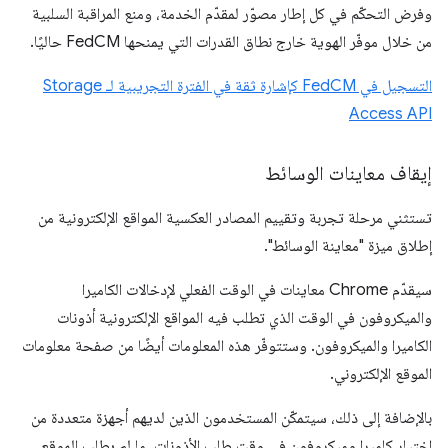
وفرض التحكّم في كل إطار مصوّر لمقدّم الخدمة، ومنع المراقبة السلبية
من خلال موفّر الهوية خارج نطاق القدرات التي يمنحها FedCM حاليًا.
التسجيل في FedCM كإشارة ثقة في الفترة التجريبية لـ Storage
Access API
إيقاف معاينات الوسائط
تستثني مرحلة تجربة وتقييم المصادر العكسية المواقع الإلكترونية من
إطلاق ميزة "معاينة الوسائط".
سيقدّم Chrome معاينات في الوقت الفعلي لإدخالات الكاميرا
والميكروفون في الوقت الذي تطلب فيه المواقع الإلكترونية أذونات
الكاميرا والميكروفون. وستتوفّر هذه المعلومات أيضًا من صفحة معلومات
الموقع الإلكتروني.
بالإضافة إلى ذلك، سيتمكّن المستخدمون الذين لديهم أجهزة متعددة من
اختيار كاميرا وميكروفون في وقت طلب الأذونات، ما لم يطلب الموقع