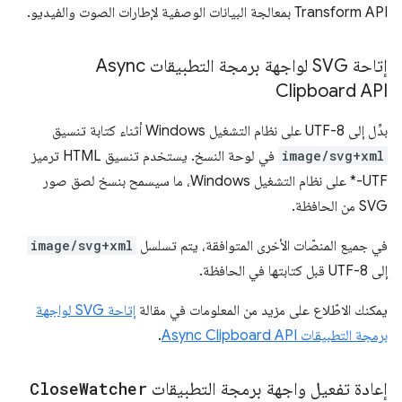
Transform API بمعالجة البيانات الوصفية لإطارات الصوت والفيديو.
إتاحة SVG لواجهة برمجة التطبيقات Async
Clipboard API
بدِّل إلى UTF-8 على نظام التشغيل Windows أثناء كتابة تنسيق
image/svg+xml
في لوحة النسخ. يستخدم تنسيق HTML ترميز
UTF-* على نظام التشغيل Windows، ما سيسمح بنسخ لصق صور
SVG من الحافظة.
في جميع المنصّات الأخرى المتوافقة، يتم تسلسل
image/svg+xml
إلى UTF-8 قبل كتابتها في الحافظة.
يمكنك الاطّلاع على مزيد من المعلومات في مقالة
إتاحة SVG لواجهة
برمجة التطبيقات Async Clipboard API
.
إعادة تفعيل واجهة برمجة التطبيقات
Watcher
Close