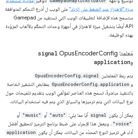
توسيع واجهة
GamepadHapticActuator
لتوفير
إمكانية استخدام
ميزة "الاهتزاز عند الضغط على الزناد"
على الويب ل أذرع التحكم المتوافقة
ستسمح هذه الإضافة لتطبيقات الويب التي تستفيد من Gamepad
API أيضًا بتشغيل ميزة الاهتزاز في أجهزة وحدات التحكّم بالألعاب المزوّدة
بهذه الوظيفة.
مَعلمتا Opus
Config
Encoder
signal
و
application
يتم ربط المَعلمتَين
OpusEncoderConfig.signal
و
OpusEncoderConfig.application
بمقابض التشفير الخاصة
بالتنفيذ مباشرةً. تسمح هذه العناصر لمؤلّفي الويب بتقديم تلميحات حول
نوع البيانات التي يتم ترميزها والسياق الذي يتم فيه استخدام البيانات.
يمكن أن يكون
signal
أيًا مما يلي:
"auto"
أو
"music"
أو
"voice"
. ويعمل هذا الإجراء على ضبط برنامج الترميز لتحقيق أفضل
أداء في ترميز النوع المحدّد من البيانات. يمكن أن يكون
application