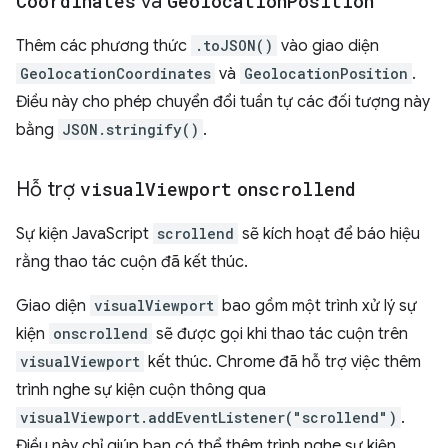
Coordinates
và
Geolocation
Position
Thêm các phương thức
.toJSON()
vào giao diện
GeolocationCoordinates
và
GeolocationPosition
.
Điều này cho phép chuyển đổi tuần tự các đối tượng này
bằng
JSON.stringify()
.
Hỗ trợ
visual
Viewport
onscrollend
Sự kiện JavaScript
scrollend
sẽ kích hoạt để báo hiệu
rằng thao tác cuộn đã kết thúc.
Giao diện
visualViewport
bao gồm một trình xử lý sự
kiện
onscrollend
sẽ được gọi khi thao tác cuộn trên
visualViewport
kết thúc. Chrome đã hỗ trợ việc thêm
trình nghe sự kiện cuộn thông qua
visualViewport.addEventListener("scrollend")
.
Điều này chỉ giúp bạn có thể thêm trình nghe sự kiện