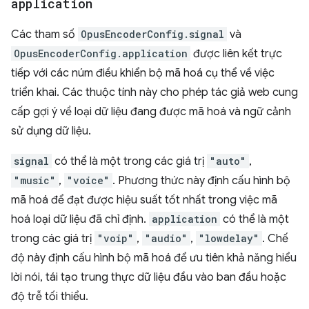
application
Các tham số
OpusEncoderConfig.signal
và
OpusEncoderConfig.application
được liên kết trực
tiếp với các núm điều khiển bộ mã hoá cụ thể về việc
triển khai. Các thuộc tính này cho phép tác giả web cung
cấp gợi ý về loại dữ liệu đang được mã hoá và ngữ cảnh
sử dụng dữ liệu.
signal
có thể là một trong các giá trị
"auto"
,
"music"
,
"voice"
. Phương thức này định cấu hình bộ
mã hoá để đạt được hiệu suất tốt nhất trong việc mã
hoá loại dữ liệu đã chỉ định.
application
có thể là một
trong các giá trị
"voip"
,
"audio"
,
"lowdelay"
. Chế
độ này định cấu hình bộ mã hoá để ưu tiên khả năng hiểu
lời nói, tái tạo trung thực dữ liệu đầu vào ban đầu hoặc
độ trễ tối thiểu.