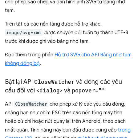
cho phép sao chép và dán hình ảnh SVG từ bảng nhớ
tạm.
Trên tất cả các nền tảng được hỗ trợ khác,
image/svg+xml
được chuyển đổi tuần tự thành UTF-8
trước khi được ghi vào bảng nhớ tạm.
Đọc thêm trong phần
Hỗ trợ SVG cho API Bảng nhớ tạm
không đồng bộ
.
Bật lại API
Close
Watcher
và đóng các yêu
cầu đối với
<dialog>
và
popover=""
API
CloseWatcher
cho phép xử lý các yêu cầu đóng,
chẳng hạn như phím
ESC
trên các nền tảng máy tính
hoặc cử chỉ hoặc nút quay lại trên Android, theo cách
nhất quán. Tính năng này ban đầu được cung cấp
trong