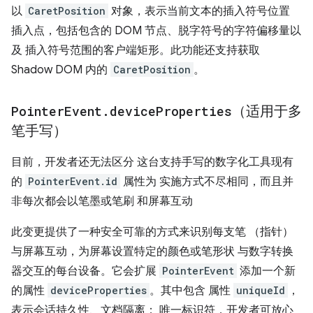
以
CaretPosition
对象，表示当前文本的插入符号位置
插入点，包括包含的 DOM 节点、脱字符号的字符偏移量以
及 插入符号范围的客户端矩形。此功能还支持获取
Shadow DOM 内的
CaretPosition
。
Pointer
Event
.
device
Properties
（适用于多
笔手写）
目前，开发者还无法区分 这台支持手写的数字化工具现有
的
PointerEvent.id
属性为 实施方式不尽相同，而且并
非每次都会以笔墨或笔刷 和屏幕互动
此变更提供了一种安全可靠的方式来识别每支笔 （指针）
与屏幕互动，为屏幕设置特定的颜色或笔形状 与数字转换
器交互的每台设备。它会扩展
PointerEvent
添加一个新
的属性
deviceProperties
。其中包含 属性
uniqueId
，
表示会话持久性、文档隔离； 唯一标识符，开发者可放心