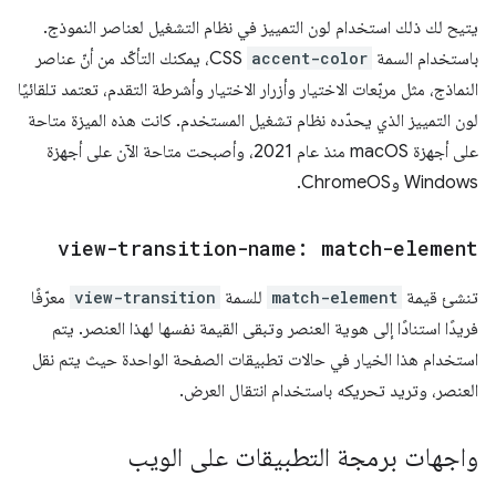
يتيح لك ذلك استخدام لون التمييز في نظام التشغيل لعناصر النموذج.
باستخدام السمة
accent-color
CSS، يمكنك التأكّد من أنّ عناصر
النماذج، مثل مربّعات الاختيار وأزرار الاختيار وأشرطة التقدم، تعتمد تلقائيًا
لون التمييز الذي يحدّده نظام تشغيل المستخدم. كانت هذه الميزة متاحة
على أجهزة macOS منذ عام 2021، وأصبحت متاحة الآن على أجهزة
Windows وChromeOS.
view-transition-name: match-element
تنشئ قيمة
match-element
للسمة
view-transition
معرّفًا
فريدًا استنادًا إلى هوية العنصر وتبقى القيمة نفسها لهذا العنصر. يتم
استخدام هذا الخيار في حالات تطبيقات الصفحة الواحدة حيث يتم نقل
العنصر، وتريد تحريكه باستخدام انتقال العرض.
واجهات برمجة التطبيقات على الويب