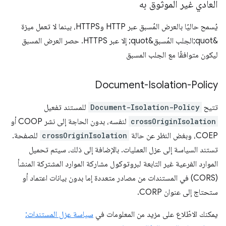
العادي غير الموثوق به
يُسمح حاليًا بالعرض المُسبق عبر HTTP وHTTPS، بينما لا تعمل ميزة
&quot;الجلب المُسبق&quot; إلا عبر HTTPS. حصر العرض المسبق
ليكون متوافقًا مع الجلب المسبق
Document-Isolation-Policy
تتيح
Document-Isolation-Policy
للمستند تفعيل
crossOriginIsolation
لنفسه، بدون الحاجة إلى نشر COOP أو
COEP، وبغض النظر عن حالة
crossOriginIsolation
للصفحة.
تستند السياسة إلى عزل العمليات. بالإضافة إلى ذلك، سيتم تحميل
الموارد الفرعية غير التابعة لبروتوكول مشاركة الموارد المشتركة المنشأ
(CORS) في المستندات من مصادر متعددة إما بدون بيانات اعتماد أو
ستحتاج إلى عنوان CORP.
يمكنك الاطّلاع على مزيد من المعلومات في
سياسة عزل المستندات: