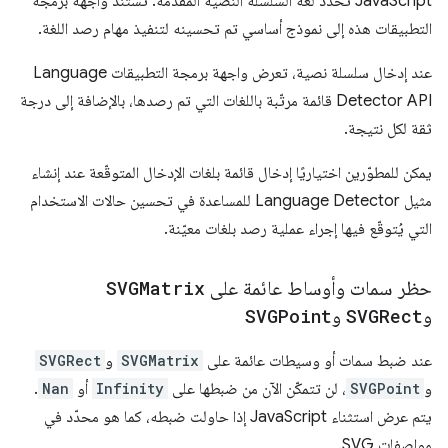
JavaScript تحدّد لغة السلسلة النصية المقدَّمة. تستند واجهة برمجة
التطبيقات هذه إلى نموذج أساسي تم تحسينه لتنفيذ مهام رصد اللغة.
عند إدخال سلسلة نصية، تعرض واجهة برمجة التطبيقات Language
Detector API قائمة مرتّبة باللغات التي تم رصدها، بالإضافة إلى درجة
ثقة لكل نتيجة.
يمكن للمطوّرين اختياريًا إدخال قائمة بلغات الإدخال المتوقّعة عند إنشاء
مثيل Language Detector للمساعدة في تحسين حالات الاستخدام
التي يُتوقّع فيها إجراء عملية رصد بلغات معيّنة.
حظر سمات وأوساط عائمة على
SVGMatrix
و
SVGRect
و
SVGPoint
عند ضبط سمات أو وسيطات عائمة على
SVGMatrix
و
SVGRect
و
SVGPoint
، لن تتمكّن الآن من ضبطها على
Infinity
أو
Nan
.
يتم عرض استثناء JavaScript إذا حاولت ضبطه، كما هو محدّد في
مواصفات SVG.