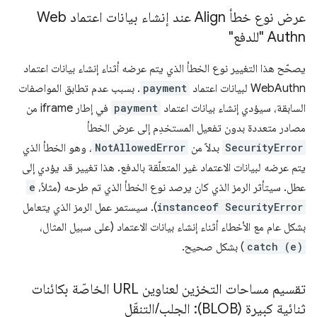
عرض نوع خطأ Align عند إنشاء بيانات اعتماد Web
Authn "للدفع"
يصحّح هذا التغيير نوع الخطأ الذي يتم عرضه أثناء إنشاء بيانات اعتماد
WebAuthn لبيانات اعتماد
payment
. بسبب عدم تطابق المواصفات
السابقة، سيؤدي إنشاء بيانات اعتماد
payment
في إطار iframe من
مصادر متعددة بدون تفعيل المستخدِم إلى عرض الخطأ
SecurityError
بدلاً من
NotAllowedError
، وهو الخطأ الذي
يتم عرضه لبيانات الاعتماد غير المتعلّقة بالدفع. هذا تغيير قد يؤدي إلى
عطل. سيتأثر الرمز الذي كان يرصد نوع الخطأ الذي تم طرحه (مثلاً،
e
instanceof SecurityError
). سيستمر عمل الرمز الذي يتعامل
بشكل عام مع الأخطاء أثناء إنشاء بيانات الاعتماد (على سبيل المثال،
catch (e)
) بشكل صحيح.
تقسيم مساحات التخزين لعناوين URL الخاصّة بكائنات
ثنائية كبيرة (BLOB): الجلب
/
التنقّل