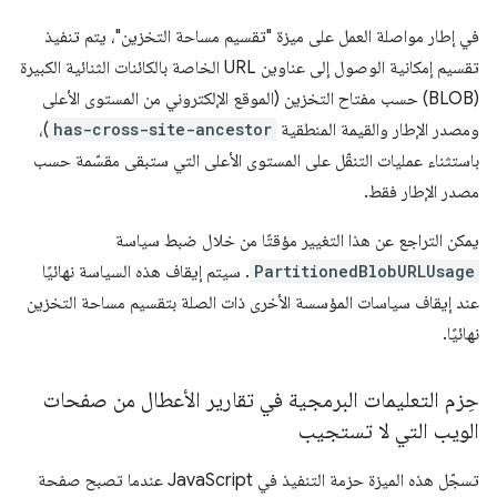
في إطار مواصلة العمل على ميزة "تقسيم مساحة التخزين"، يتم تنفيذ
تقسيم إمكانية الوصول إلى عناوين URL الخاصة بالكائنات الثنائية الكبيرة
(BLOB) حسب مفتاح التخزين (الموقع الإلكتروني من المستوى الأعلى
ومصدر الإطار والقيمة المنطقية
has-cross-site-ancestor
)،
باستثناء عمليات التنقّل على المستوى الأعلى التي ستبقى مقسّمة حسب
مصدر الإطار فقط.
يمكن التراجع عن هذا التغيير مؤقتًا من خلال ضبط سياسة
PartitionedBlobURLUsage
. سيتم إيقاف هذه السياسة نهائيًا
عند إيقاف سياسات المؤسسة الأخرى ذات الصلة بتقسيم مساحة التخزين
نهائيًا.
حِزم التعليمات البرمجية في تقارير الأعطال من صفحات
الويب التي لا تستجيب
تسجّل هذه الميزة حزمة التنفيذ في JavaScript عندما تصبح صفحة