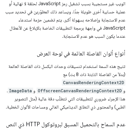
الويب غير مستجيبة بسبب تشغيل رمز JavaScript لحلقة لا نهائية أو
عملية حسابية أخرى طويلة جدًا. ويساعد ذلك المطوّرين في تحديد سبب
عدم الاستجابة وإصلاحه بسهولة أكبر. يتم تضمين حزمة استدعاء
JavaScript في واجهة برمجة التطبيقات الخاصة بالإبلاغ عن الأعطال
عندما يكون السبب هو عدم الاستجابة.
أنواع ألوان الفاصلة العائمة في لوحة العرض
تتيح هذه السمة استخدام تنسيقات وحدات البكسل ذات الفاصلة العائمة
(بدلاً من الفاصلة الثابتة ذات 8 بت) مع
CanvasRenderingContext2D
و
OffscreenCanvasRenderingContext2D
و
ImageData
.
هذا الإجراء ضروري للتطبيقات التي تتطلّب دقة عالية (مثل التصوير
الطبي) والمحتوى ذي النطاق الديناميكي العالي ومساحات الألوان الخطية.
عدم السماح بالتحميل المسبق لبروتوكول HTTP ذي النص