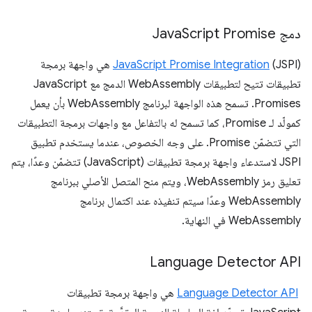
دمج Java
Script Promise
JavaScript Promise Integration
(JSPI) هي واجهة برمجة
تطبيقات تتيح لتطبيقات WebAssembly الدمج مع JavaScript
Promises. تسمح هذه الواجهة لبرنامج WebAssembly بأن يعمل
كمولّد لـ Promise، كما تسمح له بالتفاعل مع واجهات برمجة التطبيقات
التي تتضمّن Promise. على وجه الخصوص، عندما يستخدم تطبيق
JSPI لاستدعاء واجهة برمجة تطبيقات (JavaScript) تتضمّن وعدًا، يتم
تعليق رمز WebAssembly، ويتم منح المتصل الأصلي ببرنامج
WebAssembly وعدًا سيتم تنفيذه عند اكتمال برنامج
WebAssembly في النهاية.
Language Detector API
‫
Language Detector API
هي واجهة برمجة تطبيقات