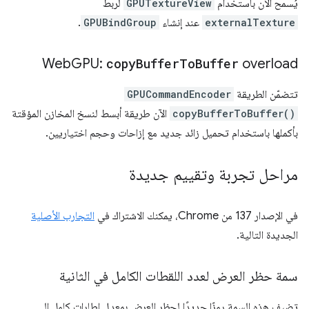
يُسمح الآن باستخدام
GPUTextureView
لربط
externalTexture
عند إنشاء
GPUBindGroup
.
Web
GPU:
copy
Buffer
To
Buffer
overload
تتضمّن الطريقة
GPUCommandEncoder
copyBufferToBuffer()
الآن طريقة أبسط لنسخ المخازن المؤقتة
بأكملها باستخدام تحميل زائد جديد مع إزاحات وحجم اختياريين.
مراحل تجربة وتقييم جديدة
في الإصدار 137 من Chrome، يمكنك الاشتراك في
التجارب الأصلية
الجديدة التالية.
سمة حظر العرض لعدد اللقطات الكامل في الثانية
تضيف هذه السمة رمزًا جديدًا لحظر العرض بمعدل إطارات كامل إلى