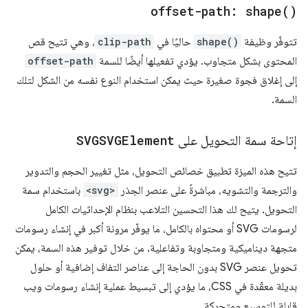
offset-path:
shape(
)
تتوفّر وظيفة
shape()
حاليًا في
clip-path
، وهي تتيح قص
المحتوى بشكل متجاوب. يؤدي تفعيلها أيضًا للسمة
offset-path
إلى إغلاق فجوة صغيرة حيث يمكن استخدام النوع نفسه من الشكل لتلك
السمة.
إتاحة سمة التحويل على
SVGSVGElement
تتيح هذه الميزة تطبيق خصائص التحويل، مثل تغيير الحجم والتدوير
والترجمة والتشويه، مباشرةً على عنصر الجذر
<svg>
باستخدام سمة
التحويل. يتيح لك هذا التحسين التلاعب بنظام الإحداثيات الكامل
لرسومات SVG أو محتواه بالكامل، ما يوفّر مرونة أكبر في إنشاء رسومات
متجهة ديناميكية ومتجاوبة وتفاعلية. من خلال توفير هذه السمة، يمكن
تحويل عنصر SVG بدون الحاجة إلى عناصر التفاف إضافية أو حلول
بديلة معقّدة في CSS، ما يؤدي إلى تبسيط عملية إنشاء رسومات ويب
قابلة للتوسيع ومتحركة.