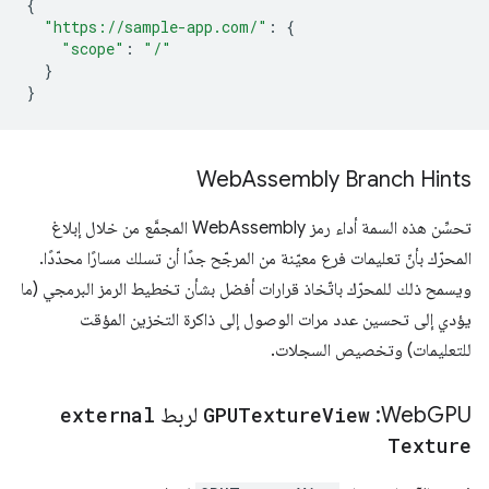
{
"https://sample-app.com/"
:
{
"scope"
:
"/"
}
}
Web
Assembly Branch Hints
تحسِّن هذه السمة أداء رمز WebAssembly المجمَّع من خلال إبلاغ
المحرّك بأنّ تعليمات فرع معيّنة من المرجّح جدًا أن تسلك مسارًا محدّدًا.
ويسمح ذلك للمحرّك باتّخاذ قرارات أفضل بشأن تخطيط الرمز البرمجي (ما
يؤدي إلى تحسين عدد مرات الوصول إلى ذاكرة التخزين المؤقت
للتعليمات) وتخصيص السجلات.
GPU:
‫Web
View
GPUTexture
لربط
external
Texture