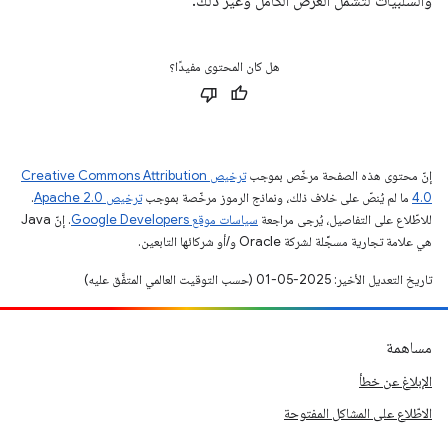
والسلبيات لتشمل العرض الكامل وغير ذلك.
هل كان المحتوى مفيدًا؟
إنّ محتوى هذه الصفحة مرخّص بموجب
ترخيص Creative Commons Attribution
4.0‏
ما لم يُنصّ على خلاف ذلك، ونماذج الرموز مرخّصة بموجب
ترخيص Apache 2.0‏
.
للاطّلاع على التفاصيل، يُرجى مراجعة
سياسات موقع Google Developers‏
. إنّ Java
هي علامة تجارية مسجَّلة لشركة Oracle و/أو شركائها التابعين.
تاريخ التعديل الأخير: 2025-05-01 (حسب التوقيت العالمي المتفَّق عليه)
مساهمة
الإبلاغ عن خطأ
الاطّلاع على المشاكل المفتوحة