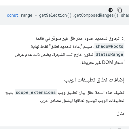
const
range
=
getSelection
().
getComposedRanges
({
sha
إذا تجاوز التحديد حدود جذر ظل غير متوفّر في قائمة
shadowRoots
، سيتم "إعادة تحديد نطاق" نقاط نهاية
StaticRange
لتكون خارج تلك الشجرة. يضمن ذلك عدم عرض
أشجار DOM غير معروفة.
إضافات نطاق تطبيقات الويب
تضيف هذه السمة حقل بيان تطبيق ويب
scope_extensions
يتيح
لتطبيقات الويب توسيع نطاقها ليشمل مصادر أخرى.
مثال: