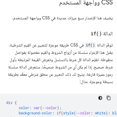
CSS وواجهة المستخدم
يضيف هذا الإصدار سبع ميزات جديدة في CSS وواجهة المستخدم.
الدالة
)
if(
توفّر الدالة
if()
في CSS طريقة موجزة للتعبير عن القيم الشرطية.
يقبل هذا الإجراء سلسلة من أزواج الشروط والقيم مفصولة بفواصل
منقوطة. تقيّم الدالة كل شرط بالتسلسل وتعرض القيمة المرتبطة بأول
شرط صحيح. إذا لم يكن أي من الشروط صحيحًا، ستعرض الدالة سلسلة
رموز مميزة فارغة. يتيح لك ذلك التعبير عن منطق شرطي معقّد بطريقة
بسيطة وموجزة. مثال:
div
{
color
:
var
(
--color
);
background-color
:
if
(
style
(
--color
:
white
)
:
bl