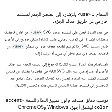
السماح لـ
<use>
بالإشارة إلى العنصر الجذر لمستند
خارجي عن طريق حذف الجزء
.
في هذه الميزة، نعمل على تبسيط عنصر SVG
<use>
من خلال تخفيف
متطلبات الإشارة. في الوقت الحالي، عليك الإشارة بشكل صريح إلى الأجزاء
ضمن مستند SVG. إذا لم يتم تقديم معرّف جزء، لن يتمكّن
<use>
من
تحديد الهدف ولن يتم عرض أي شيء أو الإشارة إليه.
باستخدام هذه الميزة، سيتم تلقائيًا الرجوع إلى العنصر الجذر عند حذف
الأجزاء أو عند إدخال اسم ملف SVG الخارجي فقط، ما يغنيك عن تعديل
المستند المشار إليه لمجرّد تعيين رقم تعريف للعنصر الجذر. يؤدي هذا
التحسين إلى تبسيط عملية التعديل اليدوي هذه وتحسين الكفاءة.
توسيع نطاق استخدام لون تمييز النظام للسمة
accent-
color
ليشمل أجهزة Windows وChrome
OS