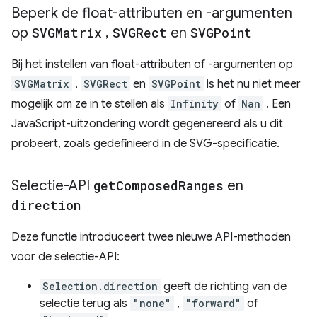
Beperk de float-attributen en -argumenten
op
SVGMatrix
,
SVGRect
en
SVGPoint
Bij het instellen van float-attributen of -argumenten op
SVGMatrix
,
SVGRect
en
SVGPoint
is het nu niet meer
mogelijk om ze in te stellen als
Infinity
of
Nan
. Een
JavaScript-uitzondering wordt gegenereerd als u dit
probeert, zoals gedefinieerd in de SVG-specificatie.
Selectie-API
get
Composed
Ranges
en
direction
Deze functie introduceert twee nieuwe API-methoden
voor de selectie-API:
Selection.direction
geeft de richting van de
selectie terug als
"none"
,
"forward"
of