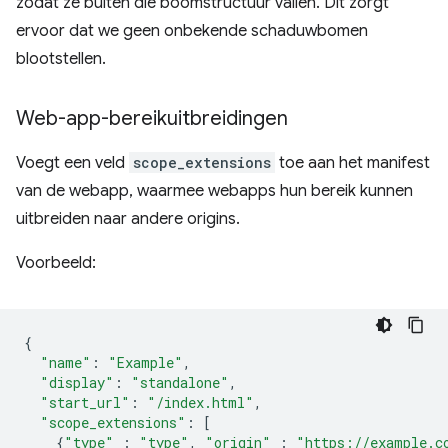
zodat ze buiten die boomstructuur vallen. Dit zorgt
ervoor dat we geen onbekende schaduwbomen
blootstellen.
Web-app-bereikuitbreidingen
Voegt een veld
scope_extensions
toe aan het manifest
van de webapp, waarmee webapps hun bereik kunnen
uitbreiden naar andere origins.
Voorbeeld:
{
"name"
:
"Example"
,
"display"
:
"standalone"
,
"start_url"
:
"/index.html"
,
"scope_extensions"
:
[
{
"type"
:
"type"
,
"origin"
:
"https://example.c