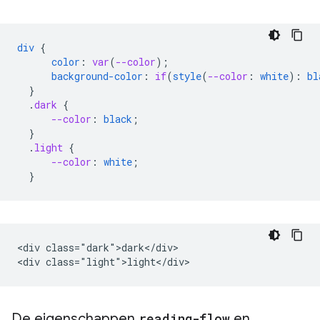
div
{
color
:
var
(
--color
);
background-color
:
if
(
style
(
--color
:
white
)
:
bl
}
.
dark
{
--color
:
black
;
}
.
light
{
--color
:
white
;
}
<div class="dark">dark</div>

De eigenschappen
reading-flow
en