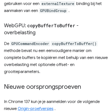
gebruiken voor een
externalTexture
binding bij het
aanmaken van een
GPUBindGroup
.
Web
GPU:
copy
Buffer
To
Buffer
-
overbelasting
De
GPUCommandEncoder
copyBufferToBuffer()
methode bevat nu een eenvoudigere manier om
complete buffers te kopiëren met behulp van een nieuwe
overbelasting met optionele offset- en
grootteparameters.
Nieuwe oorsprongsproeven
In Chrome 137 kun je je aanmelden voor de volgende
nieuwe
Origin-proefversies
.