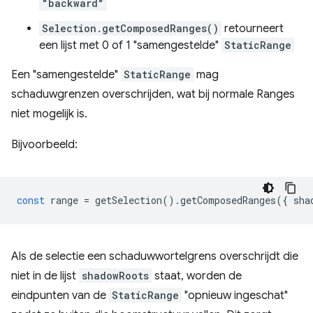
"backward"
Selection.getComposedRanges()
retourneert
een lijst met 0 of 1 "samengestelde"
StaticRange
Een "samengestelde"
StaticRange
mag
schaduwgrenzen overschrijden, wat bij normale Ranges
niet mogelijk is.
Bijvoorbeeld:
const
range
=
getSelection
().
getComposedRanges
({
sha
Als de selectie een schaduwwortelgrens overschrijdt die
niet in de lijst
shadowRoots
staat, worden de
eindpunten van de
StaticRange
"opnieuw ingeschat"