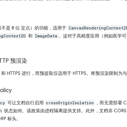
不是 8 位 定点）的功能，适用于
CanvasRenderingContext2
ngContext2D
和
ImageData
。这对于高精度应用（例如医学可
。
TP 预渲染
 和 HTTPS 进行，而预提取仅适用于 HTTPS。将预渲染限制
olicy
icy
可让文档自行启用
crossOriginIsolation
，而无需部署 C
n
状态如何。该政策由进程隔离提供支持。此外，文档非 CORS
RP 标头。