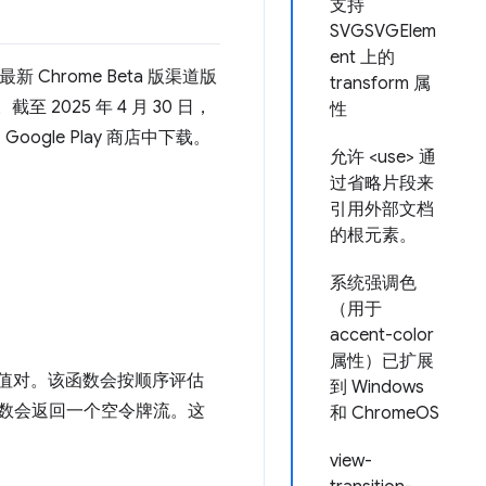
支持
SVGSVGElem
ent 上的
新 Chrome Beta 版渠道版
transform 属
2025 年 4 月 30 日，
性
oogle Play 商店中下载。
允许 <use> 通
过省略片段来
引用外部文档
的根元素。
系统强调色
（用于
accent-color
属性）已扩展
值对。该函数会按顺序评估
到 Windows
该函数会返回一个空令牌流。这
和 ChromeOS
view-