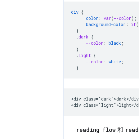
div
{
color
:
var
(
--color
);
background-color
:
if
(
}
.
dark
{
--color
:
black
;
}
.
light
{
--color
:
white
;
}
<div class="dark">dark</div>
reading-flow
和
read