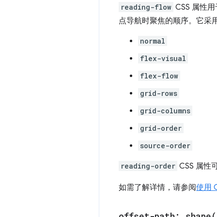
reading-flow
CSS 属性
点导航时聚焦的顺序。它采
normal
flex-visual
flex-flow
grid-rows
grid-columns
grid-order
source-order
reading-order
CSS 属
如需了解详情，请参阅
使用 C
offset-path:
shape(