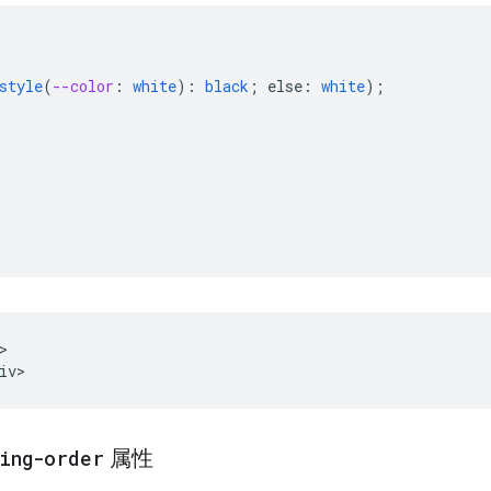
style
(
--color
:
white
)
:
black
;
else
:
white
);


ing-order
属性