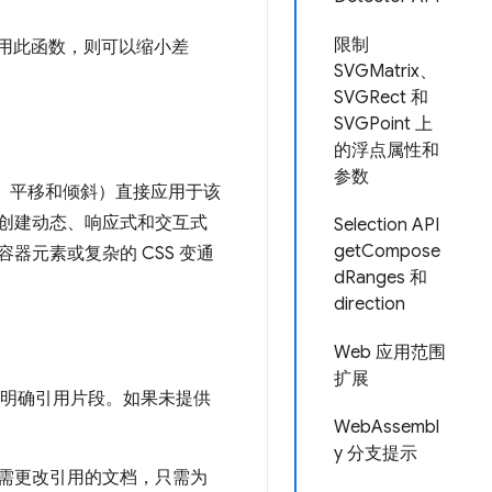
限制
用此函数，则可以缩小差
SVGMatrix、
SVGRect 和
SVGPoint 上
的浮点属性和
参数
旋转、平移和倾斜）直接应用于该
在创建动态、响应式和交互式
Selection API
getCompose
器元素或复杂的 CSS 变通
dRanges 和
direction
Web 应用范围
扩展
中明确引用片段。如果未提供
WebAssembl
y 分支提示
无需更改引用的文档，只需为