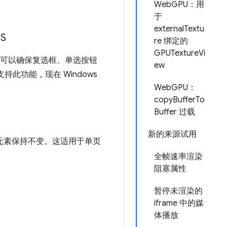
WebGPU：用
于
externalTextu
S
re 绑定的
GPUTextureVi
，您可以确保复选框、单选按钮
ew
持此功能，现在 Windows
WebGPU：
copyBufferTo
Buffer 过载
新的来源试用
元素保持不变。这适用于单页
全帧速率渲染
阻塞属性
暂停未渲染的
iframe 中的媒
体播放