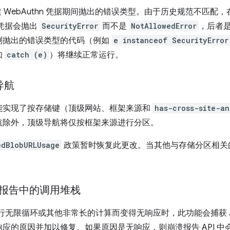
 WebAuthn 凭据期间抛出的错误类型。由于历史规范不匹配
凭据会抛出
SecurityError
而不是
NotAllowedError
，后者
测抛出的错误类型的代码（例如
e instanceof SecurityError
如
catch (e)
）将继续正常运行。
导航
能实现了按存储键（顶级网站、框架来源和
has-cross-site-an
航除外，顶级导航将仅按框架来源进行分区。
edBlobURLUsage
政策暂时恢复此更改。当其他与存储分区相关
报告中的调用堆栈
 代码运行无限循环或其他非常长的计算而变得无响应时，此功能会捕获 Jav
的原因并加以修复。如果原因是无响应，则崩溃报告 API 中会包含 J