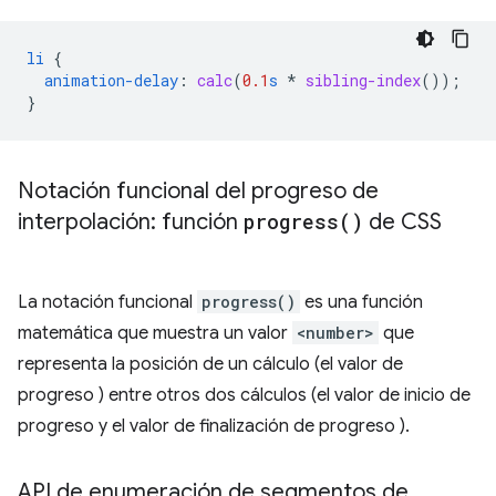
li
{
animation-delay
:
calc
(
0.1
s
*
sibling-index
());
}
Notación funcional del progreso de
interpolación: función
progress(
)
de CSS
La notación funcional
progress()
es una función
matemática que muestra un valor
<number>
que
representa la posición de un cálculo (el valor de
progreso ) entre otros dos cálculos (el valor de inicio de
progreso y el valor de finalización de progreso ).
API de enumeración de segmentos de