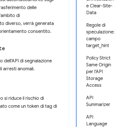
e Clear-Site-
rasferimento delle
Data
'ambito di
o diverso, verrà generata
Regole di
'orientamento consentito.
speculazione:
campo
target_hint
te
Policy Strict
o dell'API di segnalazione
Same Origin
i arresti anomali.
per l'API
Storage
Access
API
 si riduce il rischio di
Summarizer
etato come un token di tag di
API
Language