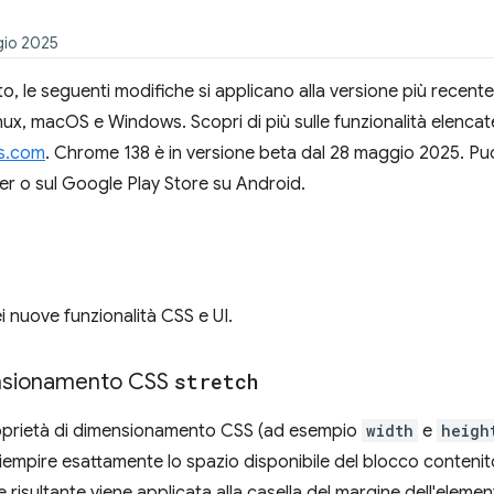
gio 2025
o, le seguenti modifiche si applicano alla versione più recent
, macOS e Windows. Scopri di più sulle funzionalità elencate qu
s.com
. Chrome 138 è in versione beta dal 28 maggio 2025. Puoi
r o sul Google Play Store su Android.
 nuove funzionalità CSS e UI.
ensionamento CSS
stretch
roprietà di dimensionamento CSS (ad esempio
width
e
heigh
iempire esattamente lo spazio disponibile del blocco contenito
e risultante viene applicata alla casella del margine dell'elemen