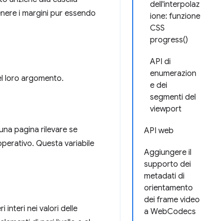
dell'interpolaz
tenere i margini pur essendo
ione: funzione
CSS
progress()
API di
enumerazion
el loro argomento.
e dei
segmenti del
viewport
una pagina rilevare se
API web
operativo. Questa variabile
Aggiungere il
supporto dei
metadati di
orientamento
dei frame video
interi nei valori delle
a WebCodecs