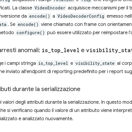
icati. La classe
VideoEncoder
acquisisce meccanismi per il t
 inversione da
encode()
a
VideoDecoderConfig
emesso nell
ata
. Se
encode()
viene chiamato con frame con orientament
 metodo
configure()
può essere utilizzato per reimpostare l
arresti anomali:
is
_
top
_
level
e
visibility
_
sta
e i campi stringa
is_top_level
e
visibility_state
al corp
ne inviato all'endpoint di reporting predefinito per i report sugl
ibuti durante la serializzazione
i valori degli attributi durante la serializzazione. In questo modo
he si verificano quando il valore di un attributo viene interpr
rializzato e analizzato nuovamente.