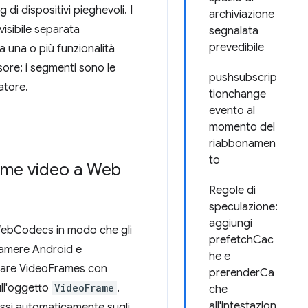
di dispositivi pieghevoli. I
archiviazione
visibile separata
segnalata
prevedibile
 una o più funzionalità
ore; i segmenti sono le
pushsubscrip
atore.
tionchange
evento al
momento del
riabbonamen
to
rame video a Web
Regole di
speculazione:
aggiungi
 WebCodecs in modo che gli
prefetchCac
camere Android e
he e
reare VideoFrames con
prerenderCa
ull'oggetto
VideoFrame
.
che
all'intestazion
si automaticamente sugli