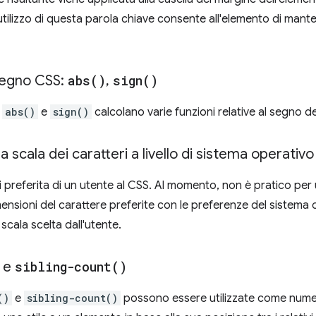
'utilizzo di questa parola chiave consente all'elemento di man
 segno CSS:
abs(
)
,
sign(
)
o
abs()
e
sign()
calcolano varie funzioni relative al segno d
a scala dei caratteri a livello di sistema operativo
i preferita di un utente al CSS. Al momento, non è pratico per 
mensioni del carattere preferite con le preferenze del sistema 
 scala scelta dall'utente.
e
sibling-count(
)
()
e
sibling-count()
possono essere utilizzate come numeri 