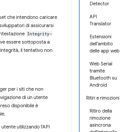
Detector
API
asset che intendono caricare
Translator
viluppatori di assicurarsi
'intestazione
Integrity-
Estensioni
deve essere sottoposta a
dell'ambito
integrità, il tentativo non
delle app web
Web Serial
tramite
Bluetooth su
Android
er per i siti che non
navigazione di un utente
Ritiri e rimozioni
 reso disponibile è
Ritiro della
le.
rimozione
asincrona
 utente utilizzando l'API