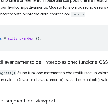
no stile a un elemento in base alla sua posizione tra i relativi el
 pari livello, rispettivamente. Queste funzioni possono essere
 interessante all'interno delle espressioni
calc()
.
s
*
sibling-index
());
di avanzamento dell'interpolazione: funzione CS
ogress()
è una funzione matematica che restituisce un valor
 calcolo (il valore di avanzamento) tra altri due calcoli (il valor
ei segmenti del viewport