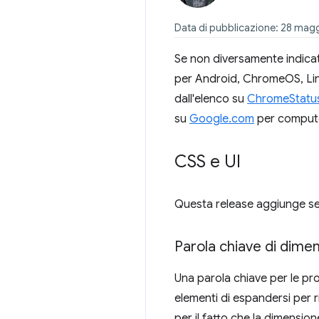
Data di pubblicazione: 28 mag
Se non diversamente indicat
per Android, ChromeOS, Linux
dall'elenco su
ChromeStatu
su
Google.com
per compute
CSS e UI
Questa release aggiunge sei
Parola chiave di dim
Una parola chiave per le p
elementi di espandersi per r
per il fatto che la dimension