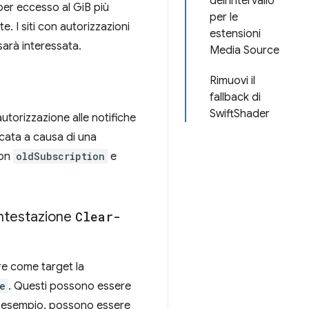
dell'intervallo
 per eccesso al GiB più
per le
te. I siti con autorizzazioni
estensioni
sarà interessata.
Media Source
Rimuovi il
fallback di
SwiftShader
utorizzazione alle notifiche
ocata a causa di una
con
oldSubscription
e
intestazione
Clear-
ere come target la
e
. Questi possono essere
(ad esempio, possono essere