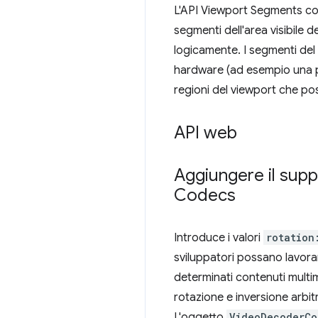
L'API Viewport Segments conse
segmenti dell'area visibile d
logicamente. I segmenti del
hardware (ad esempio una pi
regioni del viewport che po
API web
Aggiungere il sup
Codecs
Introduce i valori
rotation
sviluppatori possano lavor
determinati contenuti multim
rotazione e inversione arbit
L'oggetto
VideoDecoderCo