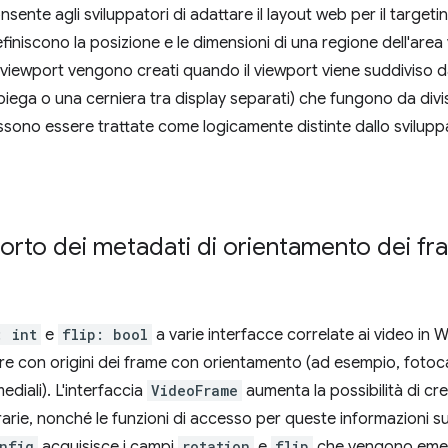
nte agli sviluppatori di adattare il layout web per il targeting 
efiniscono la posizione e le dimensioni di una regione dell'area 
 viewport vengono creati quando il viewport viene suddiviso da
ega o una cerniera tra display separati) che fungono da divis
ssono essere trattate come logicamente distinte dallo svilupp
porto dei metadati di orientamento dei f
: int
e
flip: bool
a varie interfacce correlate ai video in
are con origini dei frame con orientamento (ad esempio, foto
ediali). L'interfaccia
VideoFrame
aumenta la possibilità di c
rarie, nonché le funzioni di accesso per queste informazioni s
nfig
acquisisce i campi
rotation
e
flip
che vengono emes