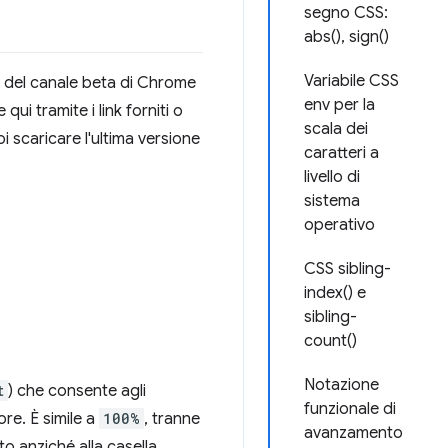
segno CSS:
abs(), sign()
Variabile CSS
e del canale beta di Chrome
env per la
i tramite i link forniti o
scala dei
 scaricare l'ultima versione
caratteri a
livello di
sistema
operativo
CSS sibling-
index() e
sibling-
count()
Notazione
t
) che consente agli
funzionale di
re. È simile a
100%
, tranne
avanzamento
to anziché alla casella