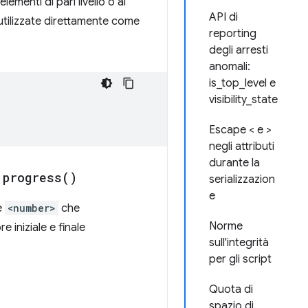
ementi di pari livello o al
API di
 utilizzate direttamente come
reporting
degli arresti
anomali:
is_top_level e
visibility_state
Escape < e >
negli attributi
durante la
S
progress(
)
serializzazion
e
e
<number>
che
Norme
e iniziale e finale
sull'integrità
per gli script
Quota di
spazio di