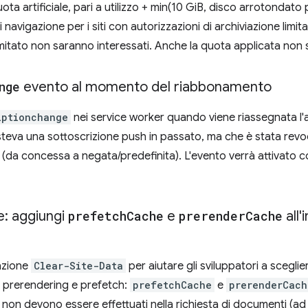
a artificiale, pari a utilizzo + min(10 GiB, disco arrotondato
di navigazione per i siti con autorizzazioni di archiviazione limita
llimitato non saranno interessati. Anche la quota applicata non 
nge
evento al momento del riabbonamento
iptionchange
nei service worker quando viene riassegnata l'a
sisteva una sottoscrizione push in passato, ma che è stata rev
e (da concessa a negata/predefinita). L'evento verrà attivato 
e: aggiungi
prefetch
Cache
e
prerender
Cache
all'
tazione
Clear-Site-Data
per aiutare gli sviluppatori a scegli
i prerendering e prefetch:
prefetchCache
e
prerenderCach
ta e non devono essere effettuati nella richiesta di documenti 