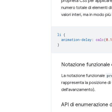
proprietà CSS per applicare u
numero totale di elementi di
valori interi, ma in modo più
li
{
animation-delay
:
calc
(
0.1
}
Notazione funzionale 
La notazione funzionale
pr
rappresenta la posizione di un
dell'avanzamento).
API di enumerazione d