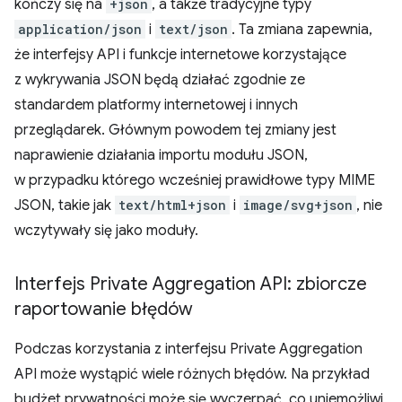
kończy się na
+json
, a także tradycyjne typy
application/json
i
text/json
. Ta zmiana zapewnia,
że interfejsy API i funkcje internetowe korzystające
z wykrywania JSON będą działać zgodnie ze
standardem platformy internetowej i innych
przeglądarek. Głównym powodem tej zmiany jest
naprawienie działania importu modułu JSON,
w przypadku którego wcześniej prawidłowe typy MIME
JSON, takie jak
text/html+json
i
image/svg+json
, nie
wczytywały się jako moduły.
Interfejs Private Aggregation API: zbiorcze
raportowanie błędów
Podczas korzystania z interfejsu Private Aggregation
API może wystąpić wiele różnych błędów. Na przykład
budżet prywatności może się wyczerpać, co uniemożliwi