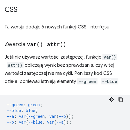
CSS
Ta wersja dodaje 6 nowych funkcji CSS i interfejsu.
Zwarcia
var(
)
i
attr(
)
Jeśli nie używasz wartości zastępczej, funkcje
var()
i
attr()
obliczają wynik bez sprawdzania, czy w tej
wartości zastępczej nie ma cykli. Poniższy kod CSS
działa, ponieważ istnieją elementy
--green
i
--blue
.
--green
:
green
;
--blue
:
blue
;
--a
:
var
(
--green
,
var
(
--b
));
--b
:
var
(
--blue
,
var
(
--a
));