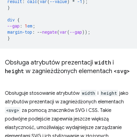
result
:
calc
(
var
(
--value
)
*
-1
);
}
div
{
--gap
:
1
em
;
margin-top
:
--
negate
(
var
(
--gap
));
}
Obsługa atrybutów prezentacji
width
i
height
w zagnieżdżonych elementach
<svg>
Obsługuje stosowanie atrybutów
width
i
height
jako
atrybutów prezentacji w zagnieżdżonych elementach
<svg>
za pomocą znaczników SVG i CSS. Takie
podwójne podejście zapewnia jeszcze większą
elastyczność, umożliwiając wydajniejsze zarządzanie
elementami SVG i ich stylizowanie w złożonych