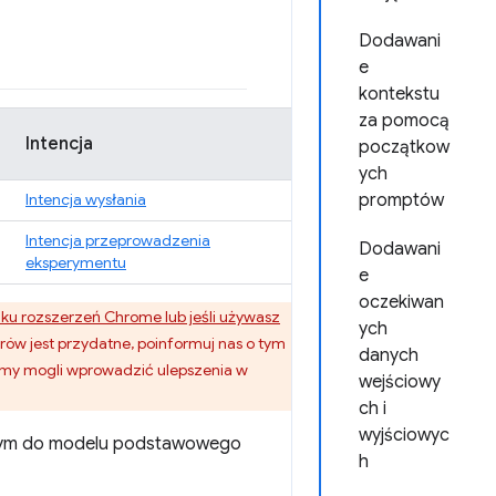
Dodawani
e
kontekstu
za pomocą
Intencja
początkow
ych
Intencja wysłania
promptów
Intencja przeprowadzenia
Dodawani
eksperymentu
e
oczekiwan
ku rozszerzeń Chrome lub jeśli używasz
ych
rów jest przydatne, poinformuj nas o tym
danych
emy mogli wprowadzić ulepszenia w
wejściowy
ch i
wyjściowyc
alnym do modelu podstawowego
h