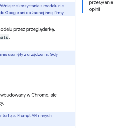
przesyłanie
óźniejsze korzystanie z modelu nie
opinii
o Google ani do żadnej innej firmy.
modelu przez przeglądarkę.
nals
.
tanie usunięty z urządzenia. Gdy
st wbudowany w Chrome, ale
y.
nterfejsu Prompt API i innych