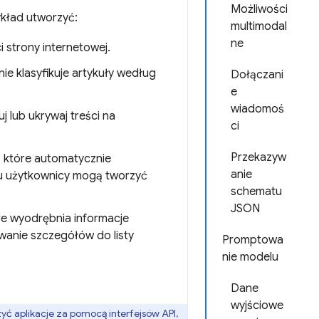
Możliwości
kład utworzyć:
multimodal
ne
i strony internetowej.
nie klasyfikuje artykuły według
Dołączani
e
wiadomoś
j lub ukrywaj treści na
ci
Przekazyw
 które automatycznie
anie
mu użytkownicy mogą tworzyć
schematu
JSON
re wyodrębnia informacje
wanie szczegółów do listy
Promptowa
nie modelu
Dane
wyjściowe
 aplikacje za pomocą interfejsów API,