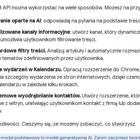
pt API można wykorzystać na wiele sposobów. Możesz na przy
nie oparte na AI
: odpowiadaj na pytania na podstawie treśc
lizowane kanały informacyjne
: utwórz kanał, który dynamicz
i umożliwia użytkownikom filtrowanie treści.
rdowe filtry treści.
Analizuj artykuły i automatycznie rozmazu
 tematów zdefiniowanych przez użytkownika.
e wydarzeń w Kalendarzu.
Opracuj rozszerzenie do Chrome,
a szczegóły wydarzenia ze stron internetowych, dzięki cze
alendarzu w zaledwie kilku krokach.
emowe wyodrębnianie kontaktów.
Utwórz rozszerzenie, któ
e z witryn, ułatwiając użytkownikom kontakt z firmą lub doda
.
możliwości. Cieszymy się, że możemy zobaczyć, co stworzysz.
model podstawowy to model generatywnej AI. Zanim zaczniesz tworzyć