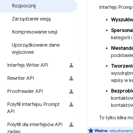
Rozpocznij
Interfejs Prom
Zarządzanie sesją
Wyszukiwa
Spersona
Kompresowanie sesji
kategorii 
Uporządkowane dane
Niestanda
wyjściowe
podstawie
Interfejs Writer API
Tworzeni
wyodrębni
Rewriter API
wpisy w k
Bezprobl
Proofreader API
kontaktow
Polyfill interfejsu Prompt
kontaktów
API
To tylko kilka 
Polyfill dla interfejsów API
Ważne
: wbudowany 
zadań