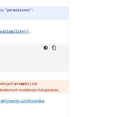
ia:
"permissions":
vailability()
.
funkcjach
lub
prompt()
kreślonych modalności lub języków.
ź
aktywację użytkownika
.