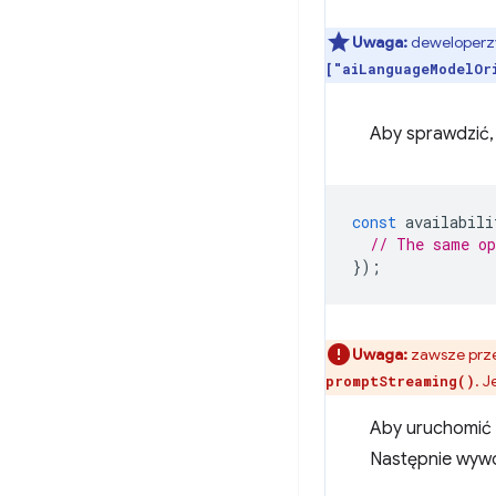
Uwaga:
deweloperzy
["aiLanguageModelOr
Aby sprawdzić,
const
availabili
// The same o
});
Uwaga:
zawsze prze
. 
promptStreaming()
Aby uruchomić 
Następnie wywo