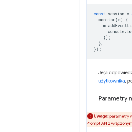
const
session
=
monitor
(
m
)
{
m
.
addEventLi
console
.
lo
});
},
});
Jeśli odpowied
użytkownika
, p
Parametry 
Uwaga:
parametry w 
Prompt API z włączony