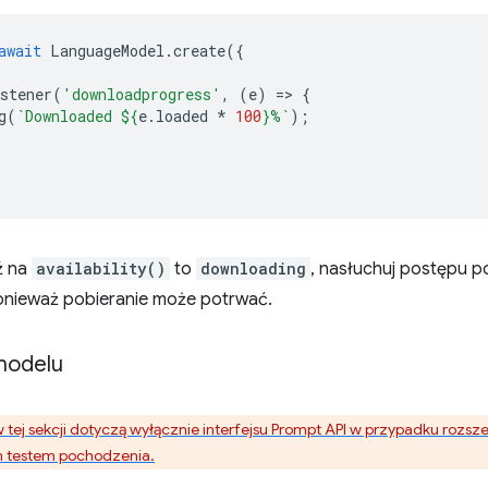
await
LanguageModel
.
create
({
stener
(
'downloadprogress'
,
(
e
)
=
>
{
g
(
`Downloaded 
${
e
.
loaded
*
100
}
%`
);
ź na
availability()
to
downloading
, nasłuchuj postępu po
onieważ pobieranie może potrwać.
modelu
tej sekcji dotyczą wyłącznie interfejsu Prompt API w przypadku rozsze
m testem pochodzenia.