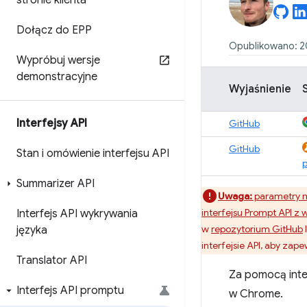
stronie klienta
Dołącz do EPP
Opublikowano: 20 
Wypróbuj wersje
demonstracyjne
Wyjaśnienie
Interfejsy API
GitHub
GitHub
Stan i omówienie interfejsu API
Summarizer API
Uwaga:
parametry m
interfejsu Prompt API 
Interfejs API wykrywania
w
repozytorium GitHub
języka
interfejsie API, aby za
Translator API
Za pomocą inte
Interfejs API promptu
w Chrome.