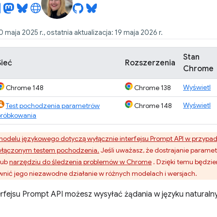
maja 2025 r., ostatnia aktualizacja: 19 maja 2026 r.
Stan
Sieć
Rozszerzenia
Chrome
Wyświetl
Chrome 148
Chrome 138
Wyświetl
Test pochodzenia parametrów
Chrome 148
próbkowania
odelu językowego dotyczą wyłącznie interfejsu Prompt API w przypad
z włączonym testem pochodzenia.
Jeśli uważasz, że dostrajanie paramet
lub
narzędziu do śledzenia problemów w Chrome
. Dzięki temu będzi
pewnić jego niezawodne działanie w różnych modelach i wersjach.
rfejsu Prompt API możesz wysyłać żądania w języku natur