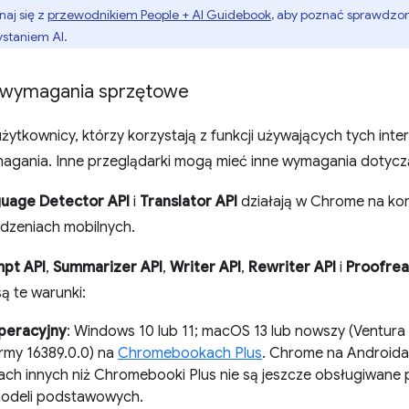
naj się z
przewodnikiem People + AI Guidebook
, aby poznać sprawdzon
ystaniem AI.
 wymagania sprzętowe
żytkownicy, którzy korzystają z funkcji używających tych in
magania. Inne przeglądarki mogą mieć inne wymagania dotyczą
guage Detector API
i
Translator API
działają w Chrome na komp
ądzeniach mobilnych.
mpt API
,
Summarizer API
,
Writer API
,
Rewriter API
i
Proofrea
ą te warunki:
peracyjny
: Windows 10 lub 11; macOS 13 lub nowszy (Ventura
ormy 16389.0.0) na
Chromebookach Plus
. Chrome na Androida
ach innych niż Chromebooki Plus nie są jeszcze obsługiwane pr
modeli podstawowych.