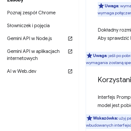
Zasoby
Uwaga
: wyma
Poznaj zespół Chrome
wymaga połączenia
Słowniczek i pojęcia
Dokładny rozmia
Aby sprawdzić 
Gemini API w Node
.
js
Gemini API w aplikacjach
Uwaga
: jeśli po po
internetowych
wymagania zostaną speł
AI w Web
.
dev
Korzystani
Interfejs Prom
model jest pobi
Wskazówka:
użyj p
wbudowanych interfejsó