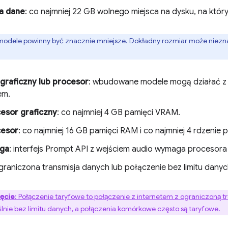
a dane
: co najmniej 22 GB wolnego miejsca na dysku, na który
ele powinny być znacznie mniejsze. Dokładny rozmiar może nieznac
graficzny lub procesor
: wbudowane modele mogą działać z
em.
esor graficzny
: co najmniej 4 GB pamięci VRAM.
cesor
: co najmniej 16 GB pamięci RAM i co najmniej 4 rdzenie 
ga
: interfejs Prompt API z wejściem audio wymaga procesora
ograniczona transmisja danych lub połączenie bez limitu danyc
ęcie
: Połączenie taryfowe to połączenie z internetem z ograniczoną t
lnie bez limitu danych, a połączenia komórkowe często są taryfowe.