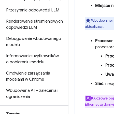
Miejsce n
Przesyłanie odpowiedzi LLM
Wbudowane mod
Renderowanie strumieniowych
aktualizacji.
odpowiedzi LLM
Debugowanie wbudowanego
Procesor 
modelu
procesor
Informowanie użytkowników
Proc
o pobieraniu modelu
Pro
Omówienie zarządzania
Uwa
modelami w Chrome
Sieć
: nie
Wbudowana AI – zalecenia i
ograniczenia
Kluczowe poj
Ethernet są domyś