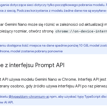
ganie dotyczące sieci dotyczy tylko początkowego pobrania modelu. P
 z siecią. Podczas korzystania z modelu żadne dane nie są wysyłane d
r Gemini Nano może się różnić w zależności od aktualizacji 
bieżący rozmiar, otwórz stronę
chrome://on-device-inter
braniu dostępna ilość miejsca na dane spadnie poniżej 10 GB, model zos
nione, model zostanie pobrany ponownie
e z interfejsu Prompt API
pt API używa modelu Gemini Nano w Chrome. Interfejs API je
erany osobno, gdy źródło używa interfejsu API po raz pierwsz
akietu
@types/dom-chromium-ai
npm, aby uzyskać typy TypeScript dla i
w AI API.