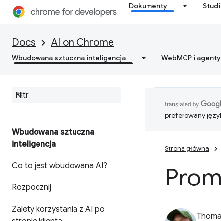
Dokumenty
Stud
Docs
AI on Chrome
Wbudowana sztuczna inteligencja
WebMCP i agenty
preferowany języ
Wbudowana sztuczna
inteligencja
Strona główna
Co to jest wbudowana AI?
Prom
Rozpocznij
Zalety korzystania z AI po
Thomas