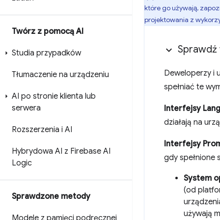
które go używają, zapoz
projektowania z wykorz
Twórz z pomocą AI
Sprawdź
Studia przypadków
Deweloperzy i u
Tłumaczenie na urządzeniu
spełniać te wy
AI po stronie klienta lub
serwera
Interfejsy Lan
działają na urz
Rozszerzenia i AI
Interfejsy Pro
Hybrydowa AI z Firebase AI
gdy spełnione s
Logic
System o
(od platf
Sprawdzone metody
urządzeni
używają 
Modele z pamięci podręcznej