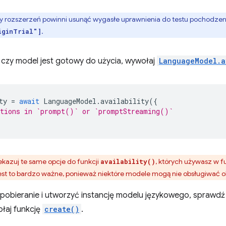
 rozszerzeń powinni usunąć wygasłe uprawnienia do testu pochodzen
.
iginTrial"]
 czy model jest gotowy do użycia, wywołaj
LanguageModel.a
ty
=
await
LanguageModel
.
availability
({
ptions in `prompt()` or `promptStreaming()`
kazuj te same opcje do funkcji
, których używasz w 
availability()
Jest to bardzo ważne, ponieważ niektóre modele mogą nie obsługiwać o
pobieranie i utworzyć instancję modelu językowego, sprawd
łaj funkcję
create()
.