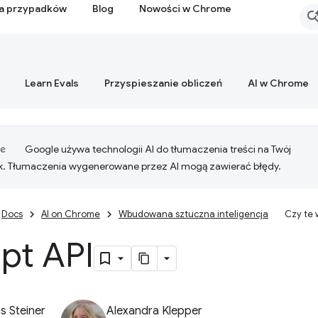
ia przypadków
Blog
Nowości w Chrome
Learn Evals
Przyspieszanie obliczeń
AI w Chrome
Google używa technologii AI do tłumaczenia treści na Twój
k. Tłumaczenia wygenerowane przez AI mogą zawierać błędy.
Docs
AI on Chrome
Wbudowana sztuczna inteligencja
Czy te
pt API
 Steiner
Alexandra Klepper