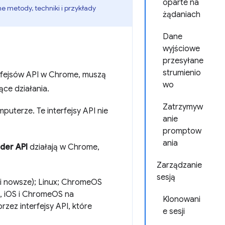
oparte na
e metody, techniki i przykłady
żądaniach
Dane
wyjściowe
przesyłane
strumienio
terfejsów API w Chrome, muszą
wo
ce działania.
Zatrzymyw
uterze. Te interfejsy API nie
anie
promptow
ania
der API
działają w Chrome,
Zarządzanie
sesją
 i nowsze); Linux; ChromeOS
, iOS i ChromeOS na
Klonowani
zez interfejsy API, które
e sesji