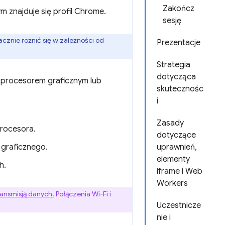
Zakończ
m znajduje się profil Chrome.
sesję
znie różnić się w zależności od
Prezentacje
Strategia
dotycząca
 procesorem graficznym lub
skutecznośc
i
Zasady
procesora.
dotyczące
 graficznego.
uprawnień,
elementy
h.
iframe i Web
Workers
ransmisją danych.
Połączenia Wi-Fi i
Uczestnicze
nie i