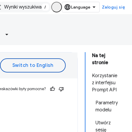
/
Zaloguj się
Na tej
stronie
Korzystanie
z interfejsu
 wskazówki były pomocne?
Prompt API
Parametry
modelu
Utwórz
sesję