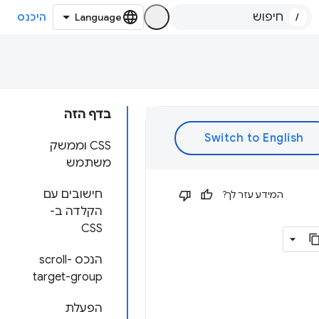
/
היכנס
בדף הזה
CSS וממשק
משתמש
חישובים עם
המידע עזר לך?
הקלדה ב-
CSS
הנכס scroll-
target-group
הפעלת