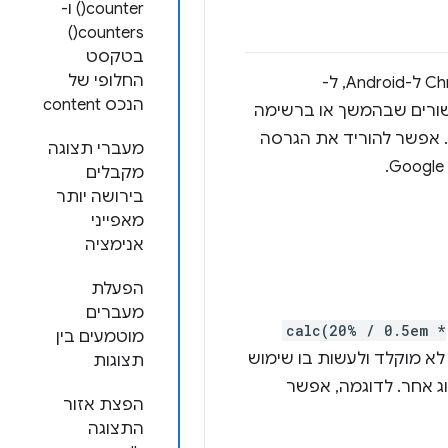
counter() ו-
counters()
בטקסט
החלופי של
אלא אם צוין אחרת, השינויים הבאים חלים על הגרסה החדשה ביותר של ערוץ הבטא של Chrome ל-Android, ל-
הנכס content
ות כאן זמין בקישורים שבהמשך או ברשימה
 גרסה Chrome 140 נמצאת בגרסת בטא. אפשר להוריד את הגרסה
מעברי תצוגה
מקבלים
בירושה יותר
מאפייני
אנימציה
הפעלת
מעברים
calc(20% / 0.5em *
מוטמעים בין
לא מוקלד ולעשות בו שימוש
תצוגות
ג אחר. לדוגמה, אפשר
הפצת אזור
התצוגה