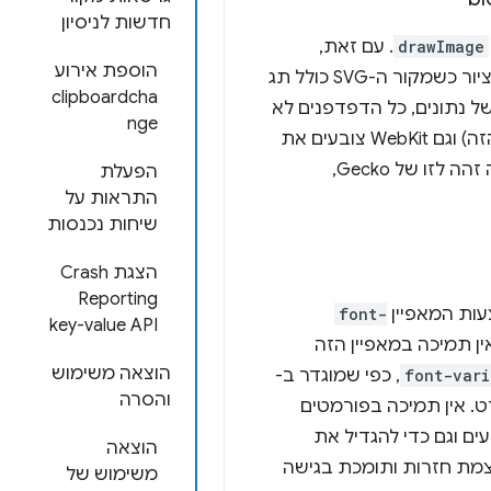
חדשות לניסיון
drawImage
. עם זאת,
הוספת אירוע
clipboardcha
א מפנה ל-URI של HTTP. כשמתבצעת הפניה לאותו SVG באמצעות URI של נתונים, כל הדפדפנים לא
nge
מכתמים את אזור הציור. עם זאת, כשמשתמשים ב-URI של blob, גם Chromium (לפני השינוי הזה) וגם WebKit צובעים את
הקנבס, אבל Gecko לא עושה זאת. כשנשיק את התכונה הזו, ההתנהגות של Chromium תהיה זהה לזו של Gecko,
הפעלת
התראות על
שיחות נכנסות
הצגת Crash
Reporting
font-
key-value API
טים ספציפיים. עם זאת, בדפדפנים שמבוססים על Chromium אין תמיכה במאפיין הזה
הוצאה משימוש
font-vari
, כפי שמוגדר ב-
והסרה
למפרט. אין תמיכה בפורמטים
ים וגם כדי להגדיל את
הוצאה
Chr משפרת את השליטה, מצמצמת חזרות ותומכת בגישה
משימוש של