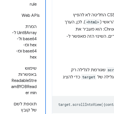
rule
מהשורש במקום מהגוף. קבוצת העבודה של CSS החליטה לא להפיץ
Web APIs
ראשי (
<html>
). לכן, הערך
המרת
Uint8Array ל-
ם. השינוי הזה מאפשר ל-
base64 ול-
hex ומ-
base64 ומ-
hex
שימוש
sc
שגורמת לגלילה רק
באפשרות
גלילה של
target
כדי להציג
ReadableStre
amBYOBRead
er min
תוספת לשם
target
.
scrollIntoView
({
cont
של קובץ