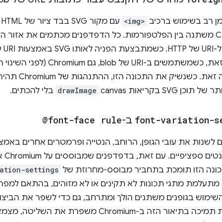
ן רב בשימוש ברכיב
<img>
עם מקור SVG בבד ציור של HTML
והו
S בקריאות canvas
drawImage
בלי להכתים.
font-variation-s
ב-
@font-face rule
באלמנ
כונה הזו תומכת בתחביר מבוסס-מחרוזת של
ation-settings
CSS Fo. המערכת מתעלמת מתגי תכונות לא תקינים או לא מזוהים, בהתאם 
השימוש בגופנים משתנים הולך ומתרחב, גם כדי לשפר את הביצוע
הגמישות בטיפוגרפיה. הוספת תמיכה בתיאור הזה ב-omium