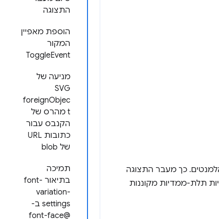
התצוגה
הוספת מאפיין
המקור
ToggleEvent
מניעה של
SVG
foreignObjec
t מהרס של
הקנבס עבור
כתובות URL
של blob
תמיכה
למנטים. כך מעבר התצוגה
בתיאור font-
יות תלת-ממדיות מקוננות
variation-
settings ב-
@font-face