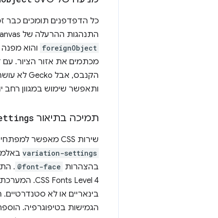
כל הדפדפנים תומכים כבר זמ
התנהגות ההרעלה של Canvas משתנה בין הפלטפורמות. כל הדפדפנים מכתמים את אזור הציור כשמקור ה-SVG כולל תג
foreignObject
ותאפשר שימוש במגוון רחב יותר של תוכן VG
תמיכה בתיאור
ettings
שירות CSS מאפשר למפתחים לשנות את עובי הגופן, הרוחב, הנטייה ופרמטרים אחרים באמצעות המאפיין
variation-settings
בהצהרות
@font-face
. הת
nts Level 4
בינאריים או לא סטנדרטיים. 