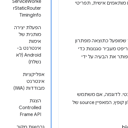
ServiceWorke
ם מותאמים אישית, תפריטי
rStaticRouter
TimingInfo
הפעלת יצירה
מותנית של
 שמופעל כתוצאה מפתרון
אימות
אינטרנט ב-
הסקריפט מעביר סגנונות כדי
Android (לא
פותר את הבעיה על ידי
נשלח)
אפליקציות
אינטרנט
מבודדות (IWA)
נטי. לדוגמה, אם משתמש
הצגת
 המאפיין source של
Controlled
Frame API
גרסאות מקור