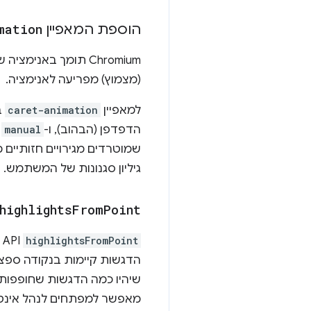
הוספת המאפיין
mation
‫Chromium תומך באנימציה של המאפיין
(מצמוץ) מפריעה לאנימציה.
למאפיין
caret-animation
ב-CSS יש 
הדפדפן (הבהוב), ו-
manual
מ
שמוטרדים מגירויים חזותיים 
גיליון סגנונות של המשתמש.
highlights
From
Point
highlightsFromPoint
I
הדגשות קיימות בנקודה ספצי
מאפשר למפתחים לנהל אינטרא