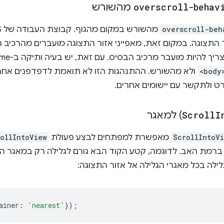
overscroll-behav
מהשורש
overscroll-beh
 התצוגה. במקום זאת, מאפייני אזור התצוגה מועברים מהרכיב ה
ריך להיות מועבר מרכיב הבסיס. עם זאת, יש בעיה ותיקה ב-Chrome: הוא מעביר את
<body
ולא מהשורש. ההתנהגות הזו לא תואמת לדפדפנים אחרי
I
Scroll
) למאגר
ScrollIntoV
מאפשרת למפתחים לבצע פעולת
rollIntoView
ברמת האב. לדוגמה, קטע הקוד הבא גורם לגלילה רק במאגר ה
לילה בכל מאגרי הגלילה אל אזור התצוגה:
ainer
:
'nearest'
});