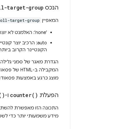
הנכס
ll-target-group
המאפיין
roll-target-group
'none': האלמנט לא יוצר מאגר של קבוצת סמני גלילה.
‫auto: הרכיב יוצר 
הקונטיינר הקרוב ביותר
המקבילה ב-HTML של פסאודו-אלמנטים מסוג
מוצג כרגע באמצעות פסאוד
הפעלת
)
counter(
ו-
)
(
התכונה הזו מאפשרת להשת
מידע משמעותי יותר כדי לשפ