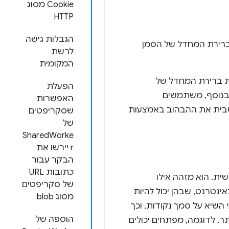
Cookie מסוג
HTTP
הגבלות גישה
ברירת המחדל של הסמן
לרשת
המקומית
ת ברירת המחדל של
הפעלת
בנוסף, משתמשים
האפשרות
להשבית את ההבהוב באמצעות
שסקריפטים
של
SharedWorke
r יירשו את
הבקר עבור
כתובות URL
ית. הוא מזהה אילו
של סקריפטים
נטרנט, שבהן יכול להיות
מסוג blob
API מספק זיהוי מדויק של רגעי השיא על סמך נקודות, וכך
הוספה של
. לדוגמה, מפתחים יכולים