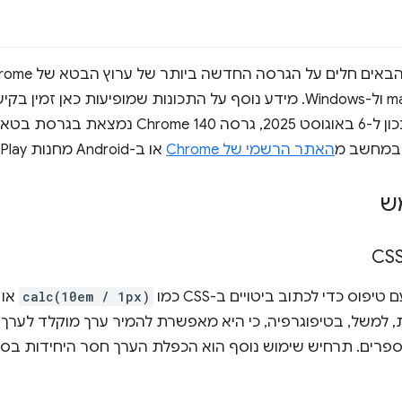
ChromeOS, ל-Linux, ל-macOS ול-Windows. מידע נוסף על התכונות שמופיע
באתר ChromeStatus.com. נכון ל-6 באוגוסט 2025,
האתר הרשמי של Chrome
או ב-Android מחנות Google Play.
ס כדי לכתוב ביטויים ב-CSS כמו
calc(10em / 1px)
או
ת, למשל, בטיפוגרפיה, כי היא מאפשרת להמיר ערך מוקלד לערך 
פרים. תרחיש שימוש נוסף הוא הכפלת הערך חסר היחידות בסו