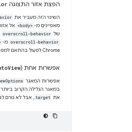
הפצת אזור התצוגה
ior
השינוי הזה מעביר את
avior
מאפיינים מ-
<body>
אל אזור
של
overscroll-behavior
צ
overscroll-behavior
מ-
>
Chrome לפעול בהתאם למפרט ולתקשר עם יישומים אחרים.
אפשרות אחת (
View
nto
אפשרות המאגר
iewOptions
במאגר הגלילה הקרוב ביותר 
את
target
, אבל לא גורם לג