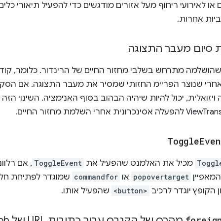
ו לאירועי ריחוף מעל אזורים מודגשים כדי להפעיל תיאורי כלי
יות אחרות.
ת סיום מעבר התצוגה
הושלמה מתרחש בשלבי מחזור החיים של הרינדור. כלומר, קוד
ט promise מופעל אחרי שנוצר הפריימ החזותי שמסיר את מעבר התצוגה. אם 
יזואלית, יכול להיות שיהיה הבהוב בסוף האנימציה. השינוי הזה 
Toggle
Even
Toggl
מכיל את האלמנט שהפעיל את
ToggleEvent
, אם רלוו
מאפיין
popovertarget
או
commandfor
שמוגדר לפתיחת חלון קופץ,
הקופץ יוגדר לרכיב
<button>
שהפעיל אותו.
foreig
מהרס של הקנבס עבור כתובות URL של blob