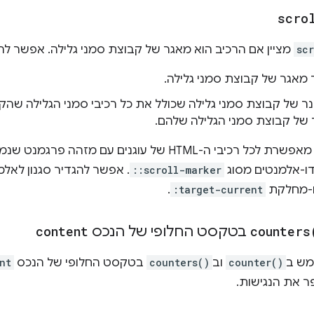
scro
sc
מציין אם הרכיב הוא מאגר של קבוצת סמני גלילה. אפשר לה
קונטיינר של קבוצת סמני גלילה שכולל את כל רכיבי סמני הגלילה שהק
 של קבוצת סמני הגלילה שלהם.
הגדרת מאגר של סמני גלילה מאפשרת לכל רכיבי ה-HTML של עוגנ
::scroll-marker
. אפשר להגדיר סגנון לאלמ
ו-מחלקת
:target-current
.
counters
בטקסט החלופי של הנכס
content
מש ב
counter()
וב
counters()
בטקסט החלופי של הנכס
nt
ר את הנגישות.