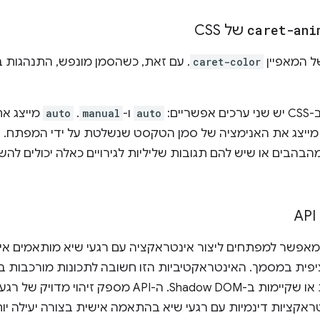
caret-ani
של CSS
caret-color
. עם זאת, כשהסמן מונפש, התנהגות 
שני ערכים אפשריים:
auto
ו-
manual
. ‫
auto
מייצג א
ייצג את האנימציה של סמן הטקסט שנשלטת על ידי המפתח. 
מהבהבים או שיש להם תגובות שליליות לגירויים כאלה יכולים 
API
AP מאפשר למפתחים ליצור אינטראקציה עם רגעי שיא מותאמים איש
פית במסמך. האינטראקטיביות הזו חשובה לתכונות מורכבות באי
שיהיו כמה הדגשות שחופפות או שקיימות ב-Shadow DOM. ה-
קציות דינמיות עם רגעי שיא בהתאמה אישית בצורה יעילה יותר