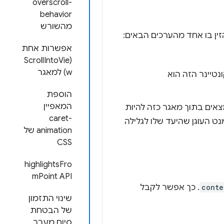
overscroll-
behavior
מהשורש
זין בו אחד מהערכים הבאים:
אפשרות אחת
(ScrollIntoVie
w) למאגר
ונטיינר הזה הוא
הוספת
המאפיין
ים עם מזהה פרגמנט שנמצאים בתוך מאגר כזה להיות
caret-
נט העוגן שהיעד שלו לגלילה
animation של
CSS
‫highlightsFro
mPoint API
conte
. כך אפשר לקבל
שינוי התזמון
של הבטחת
סיום מעבר