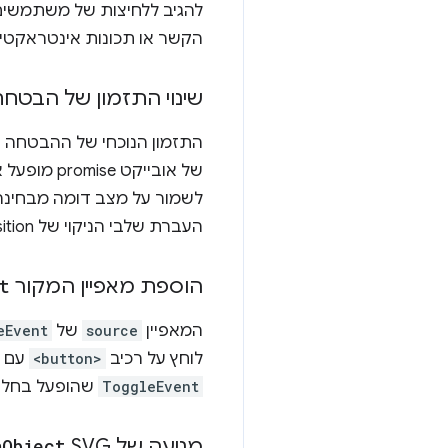
להגיב ללחיצות של משתמשים א
הקשר או תכונות אינטראקטיב
שינוי התזמון של הבטח
התזמון הנוכחי של ההבטחה ש
של אובייק
לשמור על מצב דומה מבחינה ו
העברת שלבי הניקוי של ViewTransition להפעלה אסינכרונית אחרי השלמת מחזור החיים.
הוספת מאפיין המקור
t
המאפיין
source
של
eEvent
לוחץ על רכיב
<button>
עם ה
ToggleEvent
שהופעל בחלון 
מניעה של SVG
Object
n