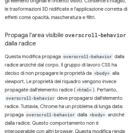
gli elementi originali e l'intento visivo. Consente il ritaglio,
le trasformazioni 3D nidificate e l'applicazione corretta di
effetti come opacità, mascheratura e filtri.
Propaga l'area visibile
overscroll-behavior
dalla radice
Questa modifica propaga
overscroll-behavior
dalla
radice anziché dal corpo. Il gruppo di lavoro CSS ha
deciso di non propagare le proprietà da
<body>
alla
viewport. Le proprietà del riquadro vengono invece
propagate dall'elemento radice (
<html>
). Pertanto,
overscroll-behavior
deve propagarsi dall'elemento
radice. Tuttavia, Chrome ha un problema di lunga data:
propaga
overscroll-behavior
dalla
<body>
anziché
dalla radice. Questo comportamento non è
interoperabile con altri browser. Questa modifica rende