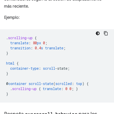
más reciente.
Ejemplo:
.
scrolling-up
{
translate
:
80
px
0
;
transition
:
0.4
s
translate
;
}
html
{
container-type
:
scroll
-
state
;
}
@
container
scroll-state
(
scrolled
:
top
)
{
.
scrolling-up
{
translate
:
0
0
;
}
}